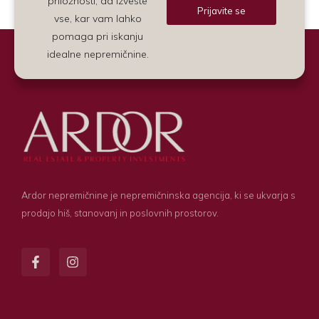
priložnosti, da izveste
Prijavite se
vse, kar vam lahko
Alternative:
pomaga pri iskanju
idealne nepremičnine.
Ardor nepremičnine je nepremičninska agencija, ki se ukvarja s
prodajo hiš, stanovanj in poslovnih prostorov.