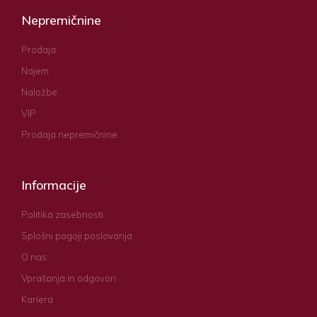
Nepremičnine
Prodaja
Najem
Naložbe
VIP
Prodaja nepremičnine
Informacije
Politika zasebnosti
Splošni pogoji poslovanja
O nas
Vprašanja in odgovori
Kariera