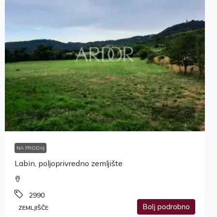
15,200€
NA PRODAJ
Labin, poljoprivredno zemljište
2990
Bolj podrobno
ZEMLJIŠČE