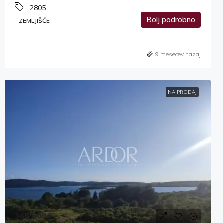
2805
Bolj podrobno
ZEMLJIŠČE
9 mesecev nazaj
NA PRODAJ
365,000€