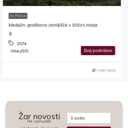
NA PRODAJ
Medulin, gradbeno zemljišče v bližini morja
2574
Bolj podrobno
ZEMLJIŠČE
1 leto nazaj
Žar novosti
Ne zamudite