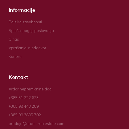
Informacije
Politika zasebnosti
Splošni pogoji poslovanja
O nas
Vprašanja in odgovori
Kariera
Kontakt
Ardor nepremičnine doo
+385 51 222 673
+385 98 443 289
+385 99 3805 702
prodaja@ardor-realestate.com