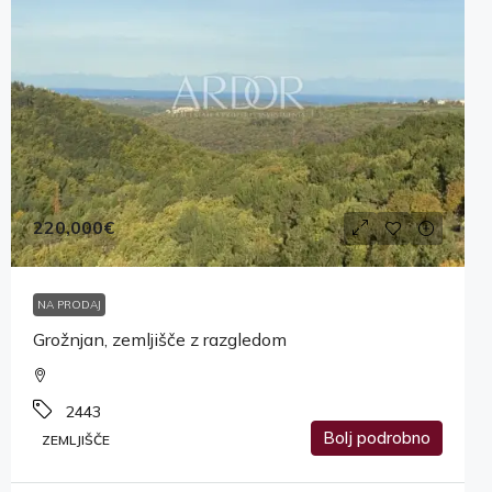
220,000€
NA PRODAJ
Grožnjan, zemljišče z razgledom
2443
Bolj podrobno
ZEMLJIŠČE