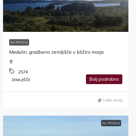
365,000€
NA PRODAJ
Medulin, gradbeno zemljišče v bližini morja
2574
Bolj podrobno
ZEMLJIŠČE
1 leto nazaj
NA PRODAJ