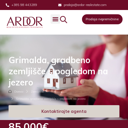
+385 98 443289
prodaja@ardor-realestate.com
Prodaja nepremičnine
Grimalda, gradbeno
zemljišče s pogledom na
jezero
Domov
Zemljišče
Grimalda, gradbeno zemljišče s pogledom na jezero
Kontaktirajte agenta
85,000€