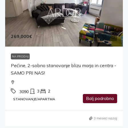
269,000€
NA PRODAJ
Pećine, 2-sobno stanovanje blizu morja in centra -
SAMO PRI NAS!
3
2
3090
Bolj podrobno
STANOVANJE/APARTMA
3 meseci nazaj