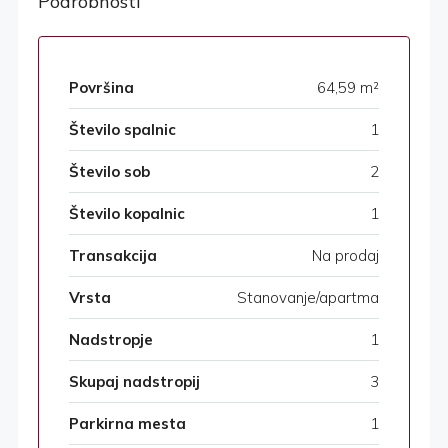
Podrobnosti
Površina
64,59 m²
Število spalnic
1
Število sob
2
Število kopalnic
1
Transakcija
Na prodaj
Vrsta
Stanovanje/apartma
Nadstropje
1
Skupaj nadstropij
3
Parkirna mesta
1