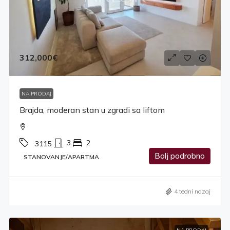
312,000€
NA PRODAJ
Brajda, moderan stan u zgradi sa liftom
3
2
3115
Bolj podrobno
STANOVANJE/APARTMA
4 tedni nazaj