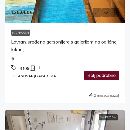
125,000€
NA PRODAJ
Lovran, uređena garsonijera s galerijom na odličnoj
lokaciji
1
3106
Bolj podrobno
STANOVANJE/APARTMA
2 meseca nazaj
NA PRODAJ