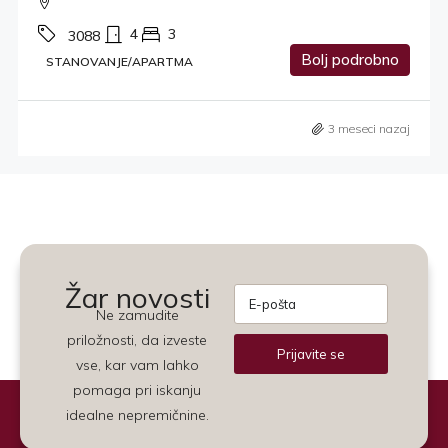
4
3
3088
Bolj podrobno
STANOVANJE/APARTMA
3 meseci nazaj
Žar novosti
Ne zamudite
priložnosti, da izveste
Prijavite se
vse, kar vam lahko
Alternative:
pomaga pri iskanju
idealne nepremičnine.