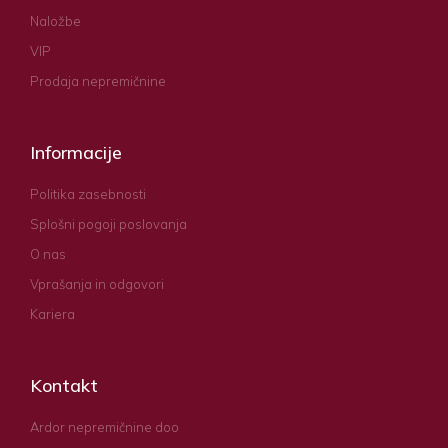
Naložbe
VIP
Prodaja nepremičnine
Informacije
Politika zasebnosti
Splošni pogoji poslovanja
O nas
Vprašanja in odgovori
Kariera
Kontakt
Ardor nepremičnine doo