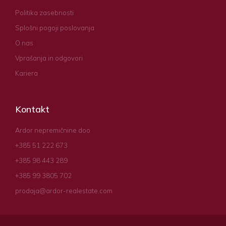
Politika zasebnosti
Splošni pogoji poslovanja
O nas
Vprašanja in odgovori
Kariera
Kontakt
Ardor nepremičnine doo
+385 51 222 673
+385 98 443 289
+385 99 3805 702
prodaja@ardor-realestate.com