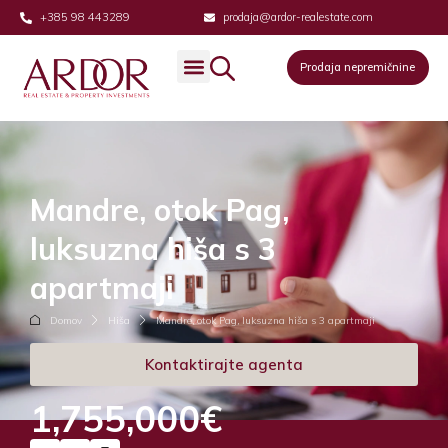
+385 98 443289
prodaja@ardor-realestate.com
Prodaja nepremičnine
Mandre, otok Pag,
luksuzna hiša s 3
apartmaji
Domov
Hiša
Mandre, otok Pag, luksuzna hiša s 3 apartmaji
Kontaktirajte agenta
1,755,000€