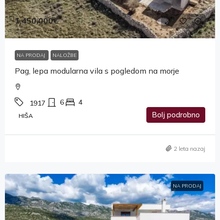
1,450,000€
NA PRODAJ
NALOŽBE
Pag, lepa modularna vila s pogledom na morje
6
4
1917
Bolj podrobno
HIŠA
2 leta nazaj
NA PRODAJ