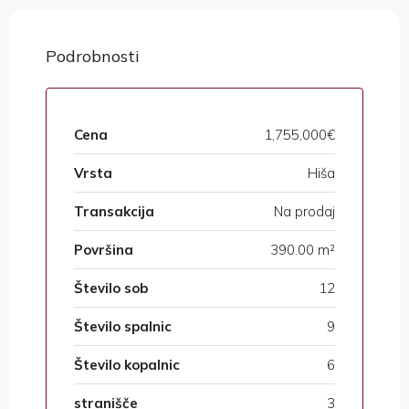
Podrobnosti
Cena
1,755,000€
Vrsta
Hiša
Transakcija
Na prodaj
Površina
390.00 m²
Število sob
12
Število spalnic
9
Število kopalnic
6
stranišče
3