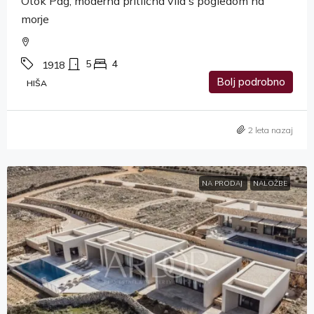
Otok Pag, moderna pritlična vila s pogledom na
morje
5
4
1918
Bolj podrobno
HIŠA
2 leta nazaj
NA PRODAJ
NALOŽBE