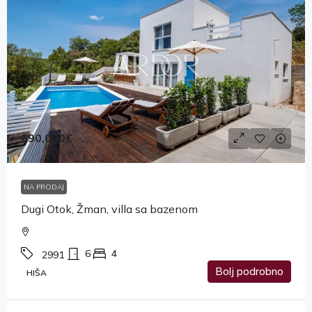
690,000€
NA PRODAJ
Dugi Otok, Žman, villa sa bazenom
6
4
2991
Bolj podrobno
HIŠA