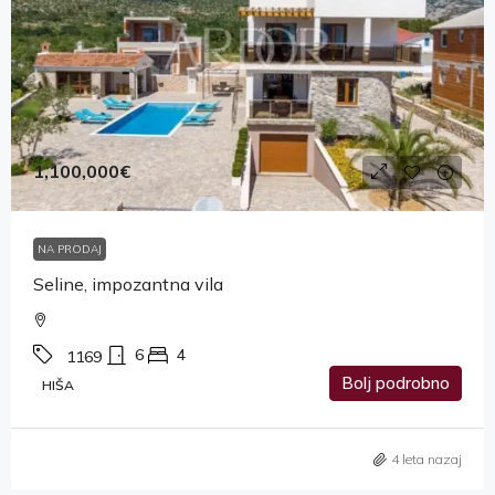
1,100,000€
NA PRODAJ
Seline, impozantna vila
6
4
1169
Bolj podrobno
HIŠA
4 leta nazaj