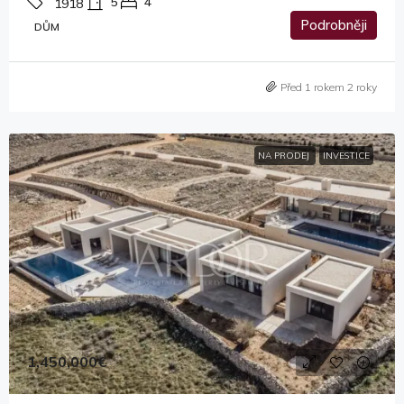
5
4
1918
Podrobněji
DŮM
Před 1 rokem 2 roky
NA PRODEJ
INVESTICE
1,450,000€