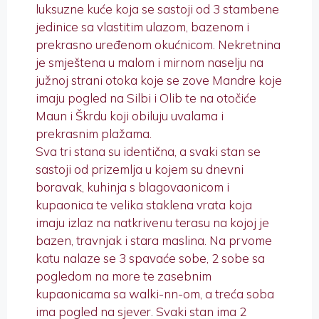
luksuzne kuće koja se sastoji od 3 stambene
jedinice sa vlastitim ulazom, bazenom i
prekrasno uređenom okućnicom. Nekretnina
je smještena u malom i mirnom naselju na
južnoj strani otoka koje se zove Mandre koje
imaju pogled na Silbi i Olib te na otočiće
Maun i Škrdu koji obiluju uvalama i
prekrasnim plažama.
Sva tri stana su identična, a svaki stan se
sastoji od prizemlja u kojem su dnevni
boravak, kuhinja s blagovaonicom i
kupaonica te velika staklena vrata koja
imaju izlaz na natkrivenu terasu na kojoj je
bazen, travnjak i stara maslina. Na prvome
katu nalaze se 3 spavaće sobe, 2 sobe sa
pogledom na more te zasebnim
kupaonicama sa walki-nn-om, a treća soba
ima pogled na sjever. Svaki stan ima 2