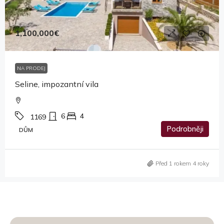
1,100,000€
NA PRODEJ
Seline, impozantní vila
6
4
1169
Podrobněji
DŮM
Před 1 rokem 4 roky