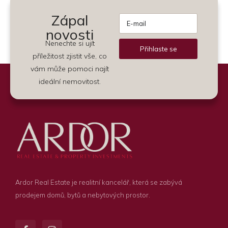
Zápal
novosti
Nenechte si ujít
Přihlaste se
příležitost zjistit vše, co
Alternative:
vám může pomoci najít
ideální nemovitost.
Ardor Real Estate je realitní kancelář, která se zabývá
prodejem domů, bytů a nebytových prostor.