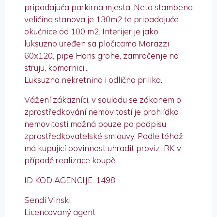
pripadajuća parkirna mjesta. Neto stambena
veličina stanova je 130m2 te pripadajuće
okućnice od 100 m2. Interijer je jako
luksuzno uređen sa pločicama Marazzi
60x120, pipe Hans grohe, zamračenje na
struju, komarnici...
Luksuzna nekretnina i odlična prilika.
Vážení zákazníci, v souladu se zákonem o
zprostředkování nemovitostí je prohlídka
nemovitosti možná pouze po podpisu
zprostředkovatelské smlouvy. Podle téhož
má kupující povinnost uhradit provizi RK v
případě realizace koupě.
ID KOD AGENCIJE: 1498
Sendi Vinski
Licencovaný agent