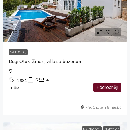
690,000€
NA PRODEJ
Dugi Otok, Žman, villa sa bazenom
6
4
2991
Podrobněji
DŮM
Před 1 rokem 6 měsíců
NA PRODEJ
INVESTICE