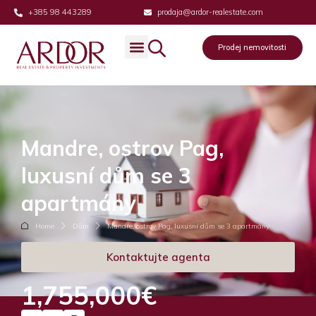
+385 98 443289
prodaja@ardor-realestate.com
Prodej nemovitosti
Mandre, ostrov Pag,
luxusní dům se 3
apartmány
Home
Dům
Mandre, ostrov Pag, luxusní dům se 3 apartmány
Kontaktujte agenta
1,755,000€