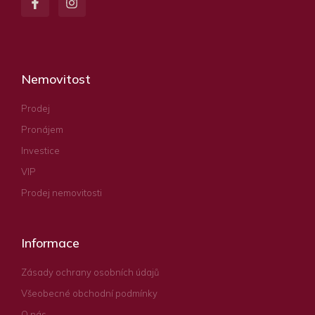
Nemovitost
Prodej
Pronájem
Investice
VIP
Prodej nemovitosti
Informace
Zásady ochrany osobních údajů
Všeobecné obchodní podmínky
O nás