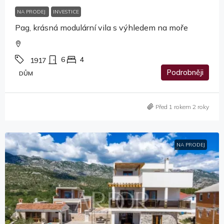
NA PRODEJ
INVESTICE
Pag, krásná modulární vila s výhledem na moře
6
4
1917
Podrobněji
DŮM
Před 1 rokem 2 roky
NA PRODEJ