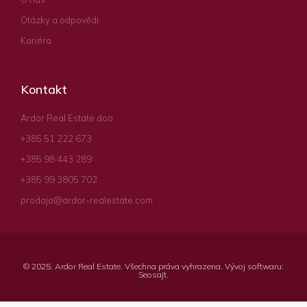
Otázky a odpovědi
Kariéra
Kontakt
Ardor Real Estate doo
+385 51 222 673
+385 98 443 289
+385 99 3805 702
prodaja@ardor-realestate.com
© 2025. Ardor Real Estate. Všechna práva vyhrazena. Vývoj softwaru:
Seosajt
.