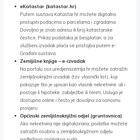
eKatastar (katastar.hr)
Putem sustava Katastar.hr možete digitalno
pristupiti podacima o parcelama i zgradama.
Dovoljno je znati adresu ili broj katastarske
čestice. Prikaz podataka je besplatan, a za
službeni izvadak plaća se pristojba putem e-
Građani sustava.
Zemljišne knjige – e-izvadak
Na portalu oss.uredjenazemlja.hr možete zatražiti
zemljišnoknjižni izvadak (tzv. vlasnički list), koji
pokazuje tko je upisan kao vlasnik nekretnine, ali i
postoje li hipoteke, zabilježbe ili tereti. Usluga je
dostupna online i često je dovoljna za osnovnu
provjeru.
Općinski zemljišnoknjižni odjel (gruntovnica)
Ako nekretnina nije digitalizirana, podatke možete
zatražiti osobno u zemljišnoknjižnom odjelu
nadležnog općinskog suda.