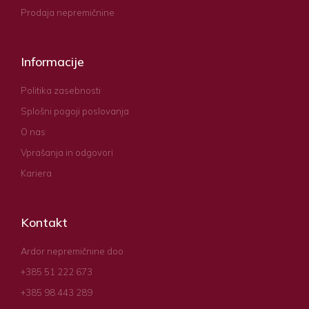
Prodaja nepremičnine
Informacije
Politika zasebnosti
Splošni pogoji poslovanja
O nas
Vprašanja in odgovori
Kariera
Kontakt
Ardor nepremičnine doo
+385 51 222 673
+385 98 443 289