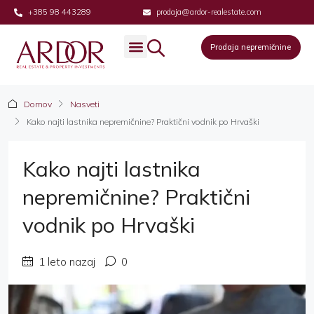
+385 98 443289
prodaja@ardor-realestate.com
Prodaja nepremičnine
Prodaja nepremičnine
Domov
Nasveti
Kako najti lastnika nepremičnine? Praktični vodnik po Hrvaški
Kako najti lastnika
nepremičnine? Praktični
vodnik po Hrvaški
1 leto nazaj
0