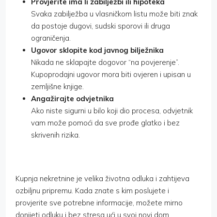
Provjerite ima li zabilježbi ili hipoteka
Svaka zabilježba u vlasničkom listu može biti znak
da postoje dugovi, sudski sporovi ili druga
ograničenja.
Ugovor sklopite kod javnog bilježnika
Nikada ne sklapajte dogovor “na povjerenje”.
Kupoprodajni ugovor mora biti ovjeren i upisan u
zemljišne knjige.
Angažirajte odvjetnika
Ako niste sigurni u bilo koji dio procesa, odvjetnik
vam može pomoći da sve prođe glatko i bez
skrivenih rizika.
Kupnja nekretnine je velika životna odluka i zahtijeva
ozbiljnu pripremu. Kada znate s kim poslujete i
provjerite sve potrebne informacije, možete mirno
donijeti odluku i bez stresa ući u svoj novi dom.