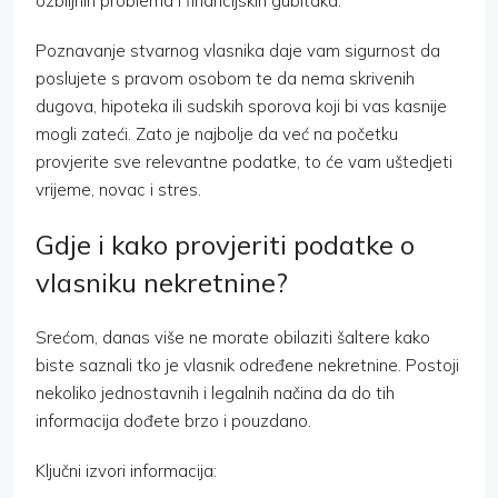
ozbiljnih problema i financijskih gubitaka.
Poznavanje stvarnog vlasnika daje vam sigurnost da
poslujete s pravom osobom te da nema skrivenih
dugova, hipoteka ili sudskih sporova koji bi vas kasnije
mogli zateći. Zato je najbolje da već na početku
provjerite sve relevantne podatke, to će vam uštedjeti
vrijeme, novac i stres.
Gdje i kako provjeriti podatke o
vlasniku nekretnine?
Srećom, danas više ne morate obilaziti šaltere kako
biste saznali tko je vlasnik određene nekretnine. Postoji
nekoliko jednostavnih i legalnih načina da do tih
informacija dođete brzo i pouzdano.
Ključni izvori informacija: