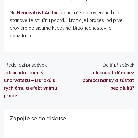
Na
Nemovitost Ardor
pronaći ćete provjerene kuće i
stanove te stručnu podršku kroz cijeli proces, od prve
provjere do sigurne kupovine. Brzo, jednostavno i
pouzdano.
Předchozí příspěvek
Další příspěvek
Jak prodat dům v
Jak koupit dům bez
Chorvatsku – 8 kroků k
pomoci banky a zůstat
rychlému a efektivnímu
bez dluhů?
prodeji
Zapojte se do diskuse