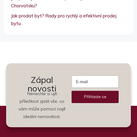
Chorvatsku?
Jak prodat byt? Rady pro rychlý a efektivní prodej
bytu
Zápal
novosti
Nenechte si ujít
Přihlaste se
příležitost zjistit vše, co
Alternative:
vám může pomoci najít
ideální nemovitost.