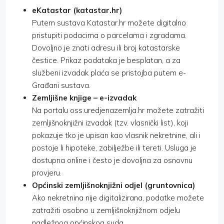
eKatastar (katastar.hr)
Putem sustava Katastar.hr možete digitalno
pristupiti podacima o parcelama i zgradama.
Dovoljno je znati adresu ili broj katastarske
čestice. Prikaz podataka je besplatan, a za
službeni izvadak plaća se pristojba putem e-
Građani sustava.
Zemljišne knjige – e-izvadak
Na portalu oss.uredjenazemlja.hr možete zatražiti
zemljišnoknjižni izvadak (tzv. vlasnički list), koji
pokazuje tko je upisan kao vlasnik nekretnine, ali i
postoje li hipoteke, zabilježbe ili tereti. Usluga je
dostupna online i često je dovoljna za osnovnu
provjeru.
Općinski zemljišnoknjižni odjel (gruntovnica)
Ako nekretnina nije digitalizirana, podatke možete
zatražiti osobno u zemljišnoknjižnom odjelu
nadležnog općinskog suda.