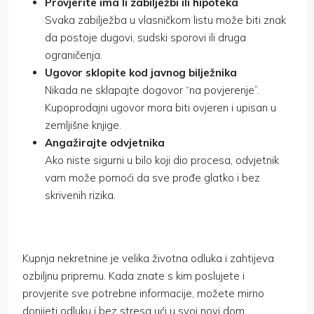
Provjerite ima li zabilježbi ili hipoteka
Svaka zabilježba u vlasničkom listu može biti znak
da postoje dugovi, sudski sporovi ili druga
ograničenja.
Ugovor sklopite kod javnog bilježnika
Nikada ne sklapajte dogovor “na povjerenje”.
Kupoprodajni ugovor mora biti ovjeren i upisan u
zemljišne knjige.
Angažirajte odvjetnika
Ako niste sigurni u bilo koji dio procesa, odvjetnik
vam može pomoći da sve prođe glatko i bez
skrivenih rizika.
Kupnja nekretnine je velika životna odluka i zahtijeva
ozbiljnu pripremu. Kada znate s kim poslujete i
provjerite sve potrebne informacije, možete mirno
donijeti odluku i bez stresa ući u svoj novi dom.