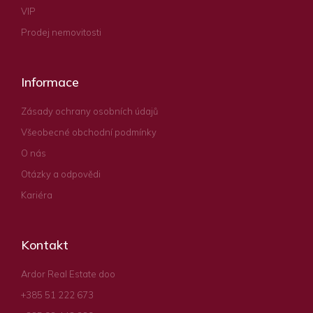
VIP
Prodej nemovitosti
Informace
Zásady ochrany osobních údajů
Všeobecné obchodní podmínky
O nás
Otázky a odpovědi
Kariéra
Kontakt
Ardor Real Estate doo
+385 51 222 673