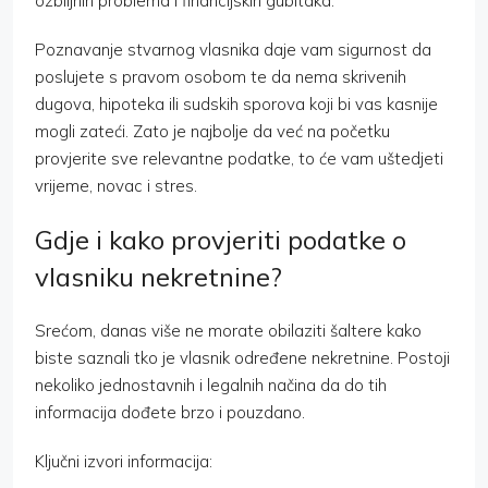
ozbiljnih problema i financijskih gubitaka.
Poznavanje stvarnog vlasnika daje vam sigurnost da
poslujete s pravom osobom te da nema skrivenih
dugova, hipoteka ili sudskih sporova koji bi vas kasnije
mogli zateći. Zato je najbolje da već na početku
provjerite sve relevantne podatke, to će vam uštedjeti
vrijeme, novac i stres.
Gdje i kako provjeriti podatke o
vlasniku nekretnine?
Srećom, danas više ne morate obilaziti šaltere kako
biste saznali tko je vlasnik određene nekretnine. Postoji
nekoliko jednostavnih i legalnih načina da do tih
informacija dođete brzo i pouzdano.
Ključni izvori informacija: