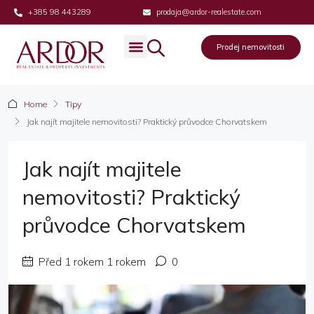
+385 98 443289
prodaja@ardor-realestate.com
Prodej nemovitosti
Prodej nemovitosti
Home
Tipy
Jak najít majitele nemovitosti? Praktický průvodce Chorvatskem
Jak najít majitele
nemovitosti? Praktický
průvodce Chorvatskem
Před 1 rokem 1 rokem
0