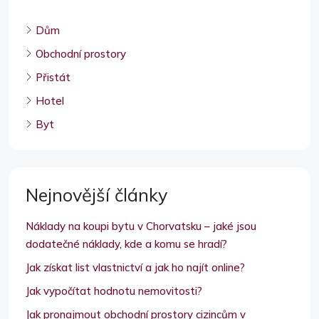
Dům
Obchodní prostory
Přistát
Hotel
Byt
Nejnovější články
Náklady na koupi bytu v Chorvatsku – jaké jsou
dodatečné náklady, kde a komu se hradí?
Jak získat list vlastnictví a jak ho najít online?
Jak vypočítat hodnotu nemovitosti?
Jak pronajmout obchodní prostory cizincům v