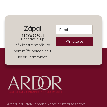
Zápal
novosti
Nenechte si ujít
Přihlaste se
příležitost zjistit vše, co
Alternative:
vám může pomoci najít
ideální nemovitost.
Ardor Real Estate je realitní kancelář, která se zabývá