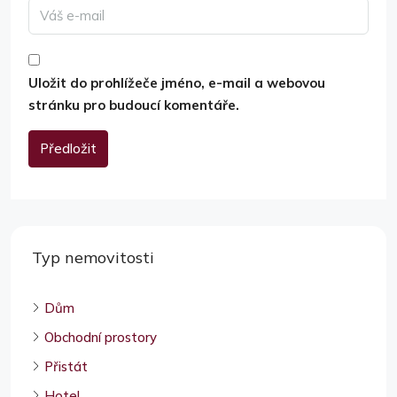
Uložit do prohlížeče jméno, e-mail a webovou
stránku pro budoucí komentáře.
Předložit
Alternative:
Typ nemovitosti
Dům
Obchodní prostory
Přistát
Hotel