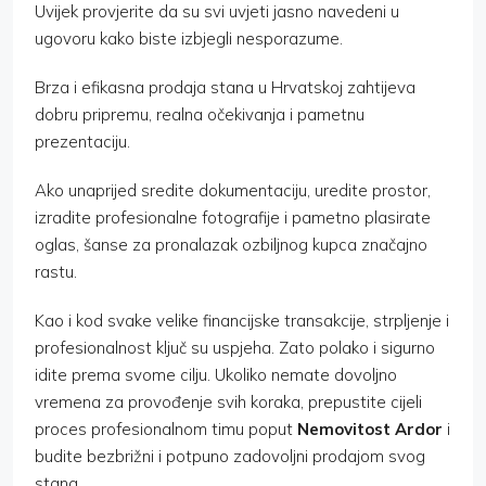
Uvijek provjerite da su svi uvjeti jasno navedeni u
ugovoru kako biste izbjegli nesporazume.
Brza i efikasna prodaja stana u Hrvatskoj zahtijeva
dobru pripremu, realna očekivanja i pametnu
prezentaciju.
Ako unaprijed sredite dokumentaciju, uredite prostor,
izradite profesionalne fotografije i pametno plasirate
oglas, šanse za pronalazak ozbiljnog kupca značajno
rastu.
Kao i kod svake velike financijske transakcije, strpljenje i
profesionalnost ključ su uspjeha. Zato polako i sigurno
idite prema svome cilju. Ukoliko nemate dovoljno
vremena za provođenje svih koraka, prepustite cijeli
proces profesionalnom timu poput
Nemovitost Ardor
i
budite bezbrižni i potpuno zadovoljni prodajom svog
stana.