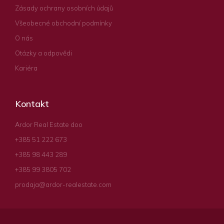
Zásady ochrany osobních údajů
Všeobecné obchodní podmínky
O nás
Otázky a odpovědi
Kariéra
Kontakt
Ardor Real Estate doo
+385 51 222 673
+385 98 443 289
+385 99 3805 702
prodaja@ardor-realestate.com