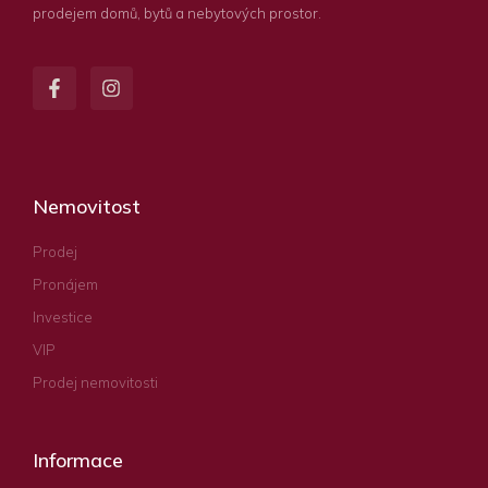
prodejem domů, bytů a nebytových prostor.
Nemovitost
Prodej
Pronájem
Investice
VIP
Prodej nemovitosti
Informace