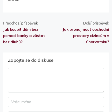
Předchozí příspěvek
Další příspěvek
Jak koupit dům bez
Jak pronajmout obchodní
pomoci banky a zůstat
prostory cizincům v
bez dluhů?
Chorvatsku?
Zapojte se do diskuse