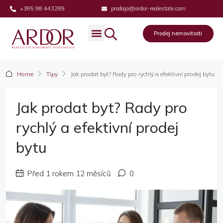
+385 98 443289
prodaja@ardor-realestate.com
Prodej nemovitosti
Prodej nemovitosti
Home
Tipy
Jak prodat byt? Rady pro rychlý a efektivní prodej bytu
Jak prodat byt? Rady pro
rychlý a efektivní prodej
bytu
Před 1 rokem 12 měsíců
0