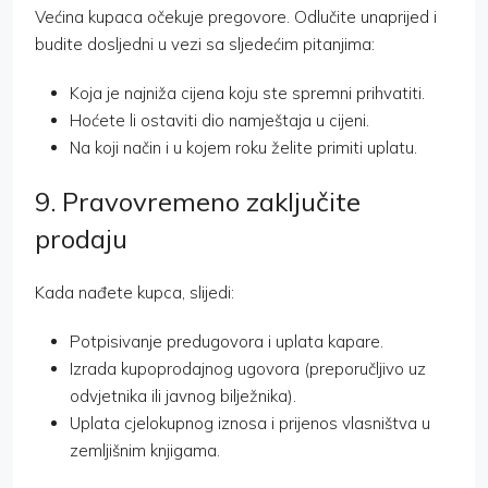
Većina kupaca očekuje pregovore. Odlučite unaprijed i
budite dosljedni u vezi sa sljedećim pitanjima:
Koja je najniža cijena koju ste spremni prihvatiti.
Hoćete li ostaviti dio namještaja u cijeni.
Na koji način i u kojem roku želite primiti uplatu.
9. Pravovremeno zaključite
prodaju
Kada nađete kupca, slijedi:
Potpisivanje predugovora i uplata kapare.
Izrada kupoprodajnog ugovora (preporučljivo uz
odvjetnika ili javnog bilježnika).
Uplata cjelokupnog iznosa i prijenos vlasništva u
zemljišnim knjigama.