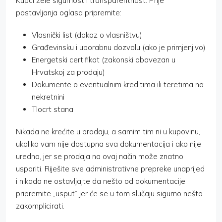
Kupci žele sigurnost i transparentnost. Prije
postavljanja oglasa pripremite:
Vlasnički list (dokaz o vlasništvu)
Građevinsku i uporabnu dozvolu (ako je primjenjivo)
Energetski certifikat (zakonski obavezan u
Hrvatskoj za prodaju)
Dokumente o eventualnim kreditima ili teretima na
nekretnini
Tlocrt stana
Nikada ne krećite u prodaju, a samim tim ni u kupovinu,
ukoliko vam nije dostupna sva dokumentacija i ako nije
uredna, jer se prodaja na ovaj način može znatno
usporiti. Riješite sve administrativne prepreke unaprijed
i nikada ne ostavljajte da nešto od dokumentacije
pripremite „usput” jer će se u tom slučaju sigurno nešto
zakomplicirati.