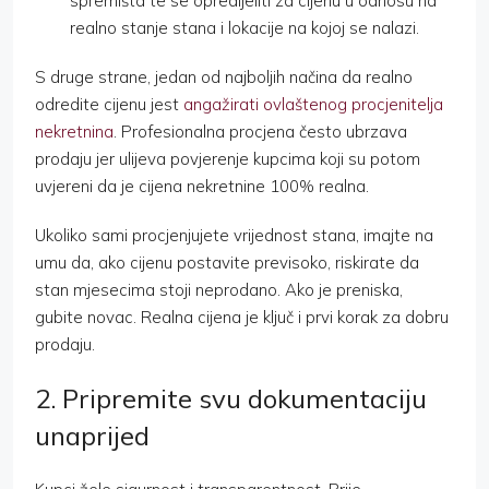
spremišta te se opredijeliti za cijenu u odnosu na
realno stanje stana i lokacije na kojoj se nalazi.
S druge strane, jedan od najboljih načina da realno
odredite cijenu jest
angažirati ovlaštenog procjenitelja
nekretnina
. Profesionalna procjena često ubrzava
prodaju jer ulijeva povjerenje kupcima koji su potom
uvjereni da je cijena nekretnine 100% realna.
Ukoliko sami procjenjujete vrijednost stana, imajte na
umu da, ako cijenu postavite previsoko, riskirate da
stan mjesecima stoji neprodano. Ako je preniska,
gubite novac. Realna cijena je ključ i prvi korak za dobru
prodaju.
2. Pripremite svu dokumentaciju
unaprijed