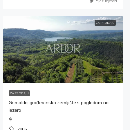
Prije 6 mjeseci
ZA PRODAJU
85,000€
ZA PRODAJU
Grimalda, građevinsko zemljište s pogledom na
jezero
2805