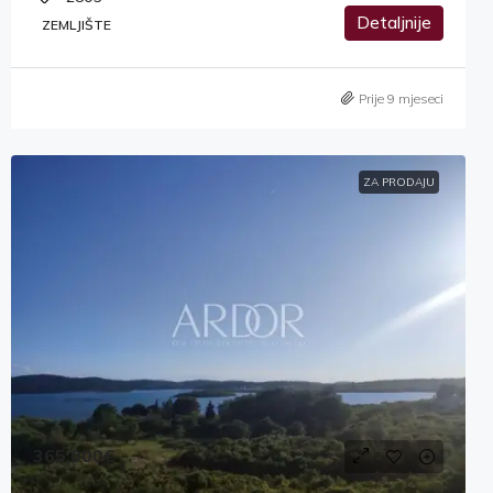
Detaljnije
ZEMLJIŠTE
Prije 9 mjeseci
ZA PRODAJU
365,000€