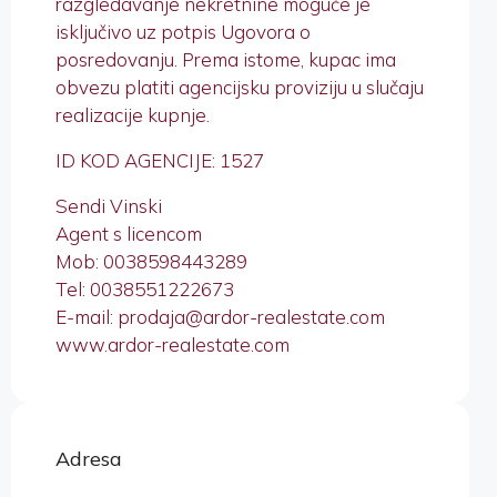
razgledavanje nekretnine moguće je
isključivo uz potpis Ugovora o
posredovanju. Prema istome, kupac ima
obvezu platiti agencijsku proviziju u slučaju
realizacije kupnje.
ID KOD AGENCIJE: 1527
Sendi Vinski
Agent s licencom
Mob: 0038598443289
Tel: 0038551222673
E-mail: prodaja@ardor-realestate.com
www.ardor-realestate.com
Adresa