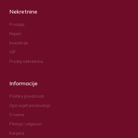
Nekretnine
Prodaja
Najam
Investicije
VIP
Prodaj nekretninu
Informacije
Politika privatnosti
Opći uvjeti poslovanja
O nama
Pitanja i odgovori
Karijera