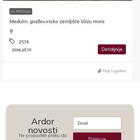
ZA PRODAJU
Medulin, građevinsko zemljište blizu mora
2574
Detaljnije
ZEMLJIŠTE
Prije 1 godina
Ardor
novosti
Ne propustite priliku da
Prijavi se