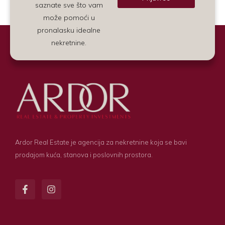
saznate sve što vam
Alternative:
može pomoći u
pronalasku idealne
nekretnine.
Ardor Real Estate je agencija za nekretnine koja se bavi
prodajom kuća, stanova i poslovnih prostora.