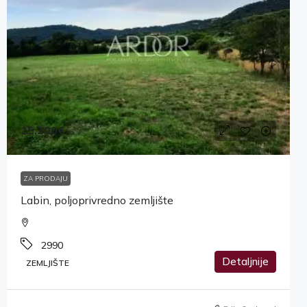
15,200€
ZA PRODAJU
Labin, poljoprivredno zemljište
2990
Detaljnije
ZEMLJIŠTE