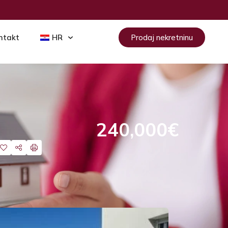
ntakt
HR
Prodaj nekretninu
240,000€