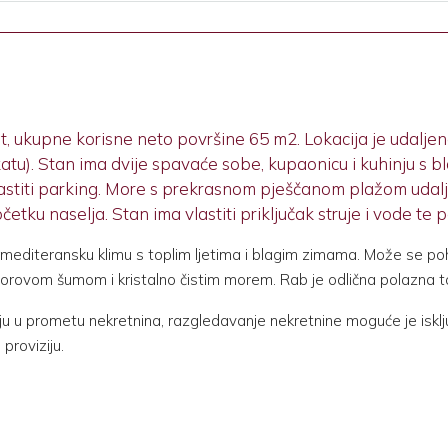
t, ukupne korisne neto površine 65 m2. Lokacija je udaljen
katu). Stan ima dvije spavaće sobe, kupaonicu i kuhinju s
lastiti parking. More s prekrasnom pješčanom plažom udalj
očetku naselja. Stan ima vlastiti priključak struje i vode te 
editeransku klimu s toplim ljetima i blagim zimama. Može se pohv
ovom šumom i kristalno čistim morem. Rab je odlična polazna točk
u u prometu nekretnina, razgledavanje nekretnine moguće je isklj
proviziju.