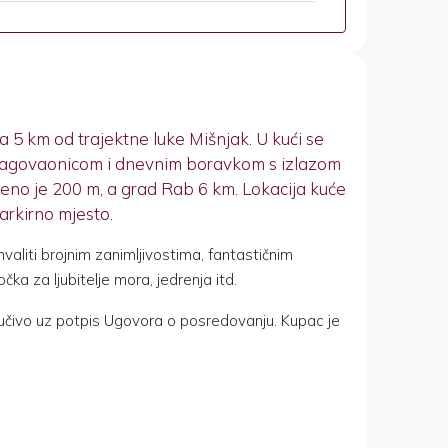
a 5 km od trajektne luke Mišnjak. U kući se
 blagovaonicom i dnevnim boravkom s izlazom
eno je 200 m, a grad Rab 6 km. Lokacija kuće
parkirno mjesto.
aliti brojnim zanimljivostima, fantastičnim
a za ljubitelje mora, jedrenja itd.
učivo uz potpis Ugovora o posredovanju. Kupac je