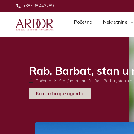
+385 98 443289
Početna
Nekretnine
Rab, Barbat, stan u 
Početna
Stan/apartman
Rab, Barbat, stan u n
Kontaktirajte agenta