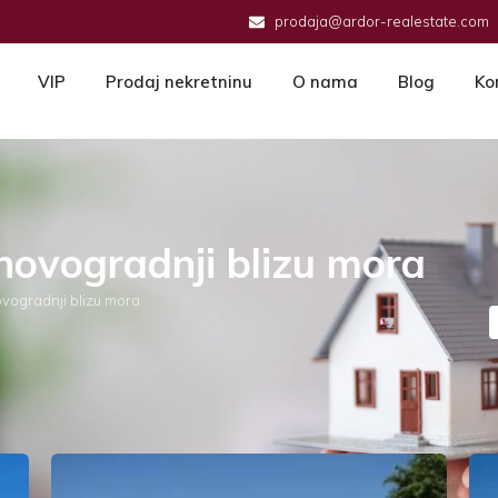
prodaja@ardor-realestate.com
VIP
Prodaj nekretninu
O nama
Blog
Ko
novogradnji blizu mora
ovogradnji blizu mora