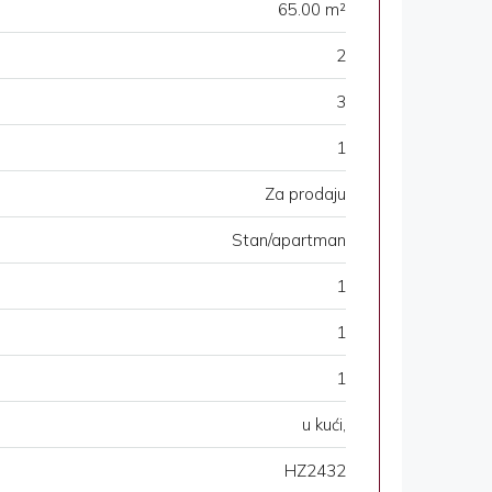
65.00 m²
2
3
1
Za prodaju
Stan/apartman
1
1
1
u kući,
HZ2432