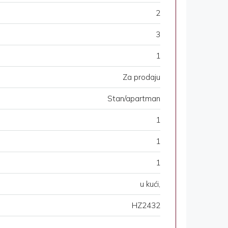
2
3
1
Za prodaju
Stan/apartman
1
1
1
u kući,
HZ2432