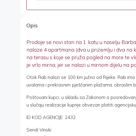
Opis
Prodaje se novi stan na 1. katu u naselju Barba
nalaze 4 apartmana (dva u prizemlju i dva na 
na terasu s koje se pruža pogled na more te v
je vrlo mirna, jer se nalazi u mirnom dijelu na p
Otok Rab nalazi se 100 km južno od Rijeke. Rab ima m
uvalama i prekrasnim pješčanim plažama, obraslim bor
Poštovani kupci, u skladu sa Zakonom o posredovanj
u slučaju realizacije kupnje obvezan platiti agencijsku 
ID KOD AGENCIJE: 2432
Sendi Vinski