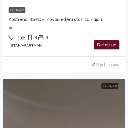
ZA NAJAM
Kostrena, 3S+DB, novouređeni stan za najam
4
3
3089
Detaljnije
STAN/APARTMAN
Prije 3 mjeseca
ZA NAJAM