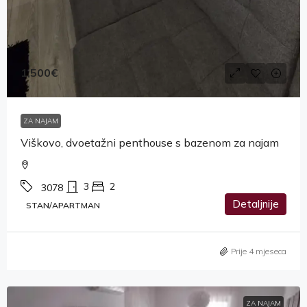
1,500€
ZA NAJAM
Viškovo, dvoetažni penthouse s bazenom za najam
3
2
3078
Detaljnije
STAN/APARTMAN
Prije 4 mjeseca
ZA NAJAM