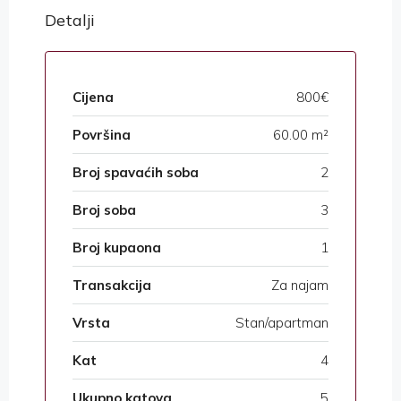
Detalji
Cijena
800€
Površina
60.00 m²
Broj spavaćih soba
2
Broj soba
3
Broj kupaona
1
Transakcija
Za najam
Vrsta
Stan/apartman
Kat
4
Ukupno katova
5