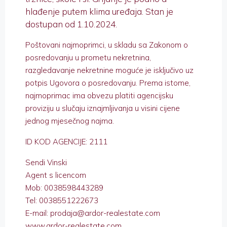
hlađenje putem klima uređaja. Stan je
dostupan od 1.10.2024.
Poštovani najmoprimci, u skladu sa Zakonom o
posredovanju u prometu nekretnina,
razgledavanje nekretnine moguće je isključivo uz
potpis Ugovora o posredovanju. Prema istome,
najmoprimac ima obvezu platiti agencijsku
proviziju u slučaju iznajmljivanja u visini cijene
jednog mjesečnog najma.
ID KOD AGENCIJE: 2111
Sendi Vinski
Agent s licencom
Mob: 0038598443289
Tel: 0038551222673
E-mail: prodaja@ardor-realestate.com
www.ardor-realestate.com