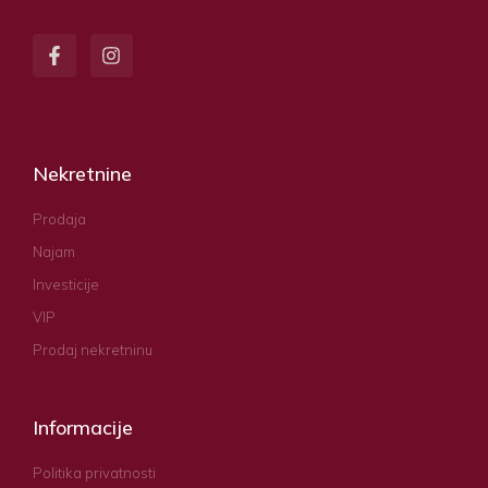
Nekretnine
Prodaja
Najam
Investicije
VIP
Prodaj nekretninu
Informacije
Politika privatnosti