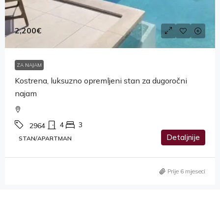
2,200€
ZA NAJAM
Kostrena, luksuzno opremljeni stan za dugoročni
najam
4
3
2964
Detaljnije
STAN/APARTMAN
Prije 6 mjeseci