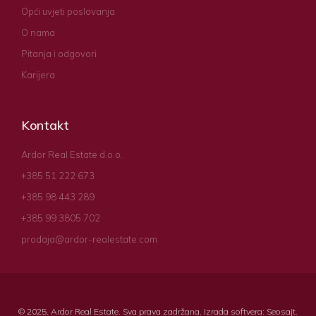
Opći uvjeti poslovanja
O nama
Pitanja i odgovori
Karijera
Kontakt
Ardor Real Estate d.o.o.
+385 51 222 673
+385 98 443 289
+385 99 3805 702
prodaja@ardor-realestate.com
© 2025. Ardor Real Estate. Sva prava zadržana. Izrada softvera:
Seosajt
.