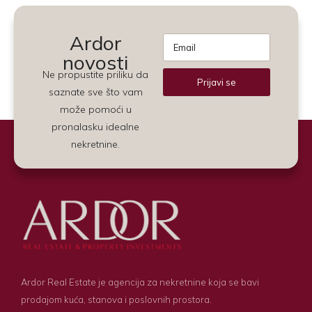
Ardor
novosti
Ne propustite priliku da
Prijavi se
saznate sve što vam
Alternative:
može pomoći u
pronalasku idealne
nekretnine.
Ardor Real Estate je agencija za nekretnine koja se bavi
prodajom kuća, stanova i poslovnih prostora.