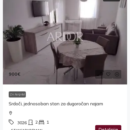
900€
ZA NAJAM
Srdoči, jednosoban stan za dugoročan najam
2
1
3026
Detaljnije