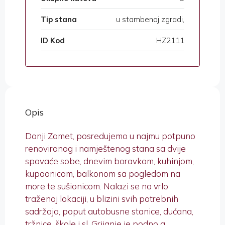
Tip stana
u stambenoj zgradi,
ID Kod
HZ2111
Opis
Donji Zamet, posredujemo u najmu potpuno
renoviranog i namještenog stana sa dvije
spavaće sobe, dnevim boravkom, kuhinjom,
kupaonicom, balkonom sa pogledom na
more te sušionicom. Nalazi se na vrlo
traženoj lokaciji, u blizini svih potrebnih
sadržaja, poput autobusne stanice, dućana,
tržnice, škole i sl. Grijanje je podno a