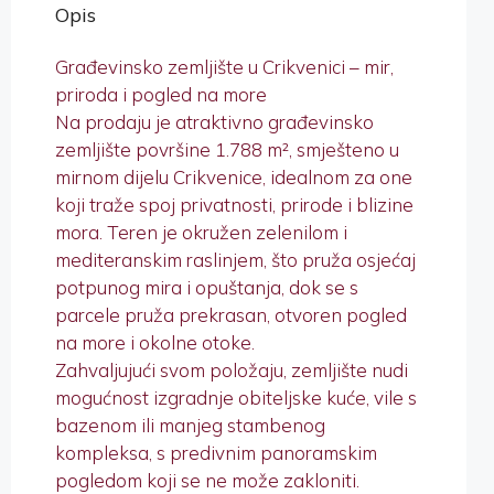
Opis
Građevinsko zemljište u Crikvenici – mir,
priroda i pogled na more
Na prodaju je atraktivno građevinsko
zemljište površine 1.788 m², smješteno u
mirnom dijelu Crikvenice, idealnom za one
koji traže spoj privatnosti, prirode i blizine
mora. Teren je okružen zelenilom i
mediteranskim raslinjem, što pruža osjećaj
potpunog mira i opuštanja, dok se s
parcele pruža prekrasan, otvoren pogled
na more i okolne otoke.
Zahvaljujući svom položaju, zemljište nudi
mogućnost izgradnje obiteljske kuće, vile s
bazenom ili manjeg stambenog
kompleksa, s predivnim panoramskim
pogledom koji se ne može zakloniti.