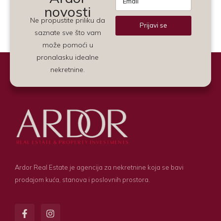
novosti
Ne propustite priliku da
Prijavi se
saznate sve što vam
Alternative:
može pomoći u
pronalasku idealne
nekretnine.
Ardor Real Estate je agencija za nekretnine koja se bavi
prodajom kuća, stanova i poslovnih prostora.