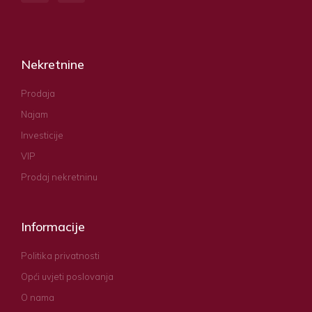
Nekretnine
Prodaja
Najam
Investicije
VIP
Prodaj nekretninu
Informacije
Politika privatnosti
Opći uvjeti poslovanja
O nama