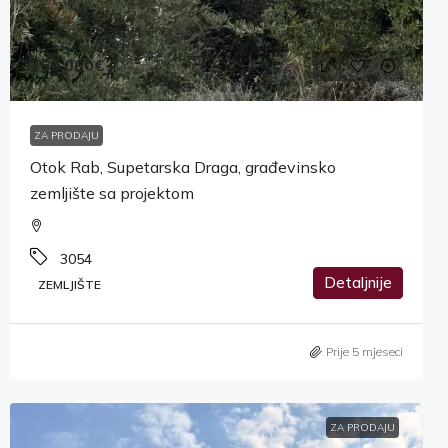
260,000€
ZA PRODAJU
Otok Rab, Supetarska Draga, građevinsko
zemljište sa projektom
3054
Detaljnije
ZEMLJIŠTE
Prije 5 mjeseci
ZA PRODAJU