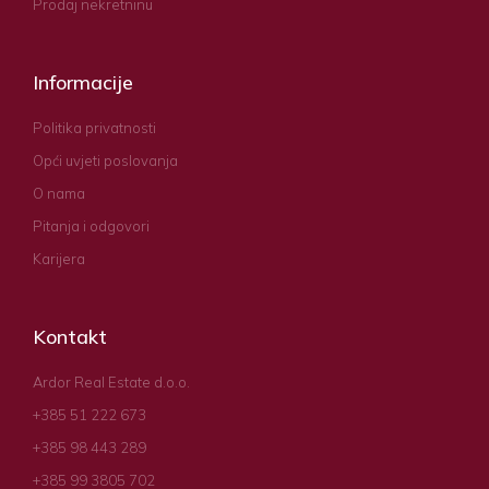
Prodaj nekretninu
Informacije
Politika privatnosti
Opći uvjeti poslovanja
O nama
Pitanja i odgovori
Karijera
Kontakt
Ardor Real Estate d.o.o.
+385 51 222 673
+385 98 443 289
+385 99 3805 702