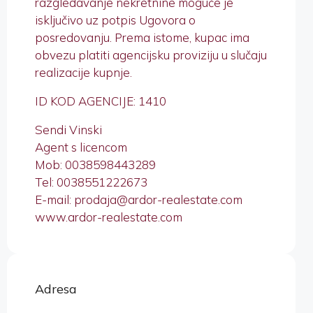
razgledavanje nekretnine moguće je
isključivo uz potpis Ugovora o
posredovanju. Prema istome, kupac ima
obvezu platiti agencijsku proviziju u slučaju
realizacije kupnje.
ID KOD AGENCIJE: 1410
Sendi Vinski
Agent s licencom
Mob: 0038598443289
Tel: 0038551222673
E-mail: prodaja@ardor-realestate.com
www.ardor-realestate.com
Adresa