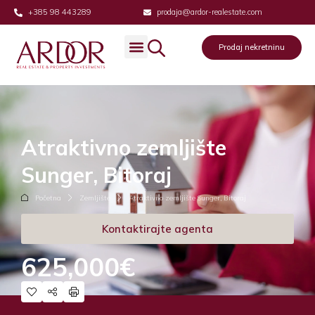
+385 98 443289
prodaja@ardor-realestate.com
Prodaj nekretninu
Atraktivno zemljište
Sunger, Bitoraj
Početna
Zemljište
Atraktivno zemljište Sunger, Bitoraj
Kontaktirajte agenta
625,000€