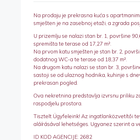
Na prodaju je prekrasna kuća s apartmanima
smješten je na zasebnoj etaži, a zgrada posje
U prizemlju se nalazi stan br. 1, površine 90
spremišta te terase od 17,27 m².
Na prvom katu smješten je stan br. 2, površ
dodatnog WC-a te terase od 18,37 m².
Na drugom katu nalazi se stan br. 3, površi
sastoji se od ulaznog hodnika, kuhinje s dn
prekrasan pogled.
Ova nekretnina predstavlja izvrsnu priliku za
raspodjelu prostora.
Tisztelt Ügyfeleink! Az ingatlanközvetítői 
aláírásával lehetséges. Ugyanez szerint a ve
ID KOD AGENCIJE: 2682