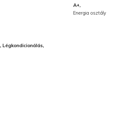
A+,
Energia osztály
t, Légkondicionálás,