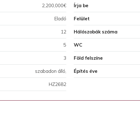
2,200,000€
Írja be
Eladó
Felület
12
Hálószobák száma
5
WC
3
Föld felszíne
szabadon álló,
Építés éve
HZ2682