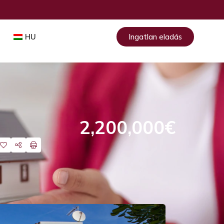
HU
Ingatlan eladás
2,200,000€