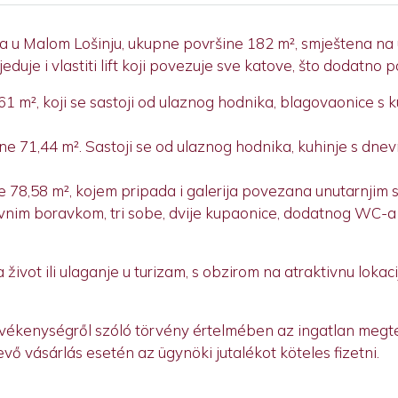
 u Malom Lošinju, ukupne površine 182 m², smještena na u
duje i vlastiti lift koji povezuje sve katove, što dodatno 
,61 m², koji se sastoji od ulaznog hodnika, blagovaonice s 
ine 71,44 m². Sastoji se od ulaznog hodnika, kuhinje s dn
ne 78,58 m², kojem pripada i galerija povezana unutarnjim 
evnim boravkom, tri sobe, dvije kupaonice, dodatnog WC-a t
 život ili ulaganje u turizam, s obzirom na atraktivnu loka
tevékenységről szóló törvény értelmében az ingatlan megt
vő vásárlás esetén az ügynöki jutalékot köteles fizetni.