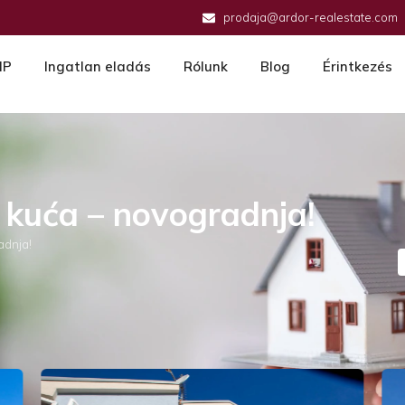
prodaja@ardor-realestate.com
IP
Ingatlan eladás
Rólunk
Blog
Érintkezés
a kuća – novogradnja!
adnja!