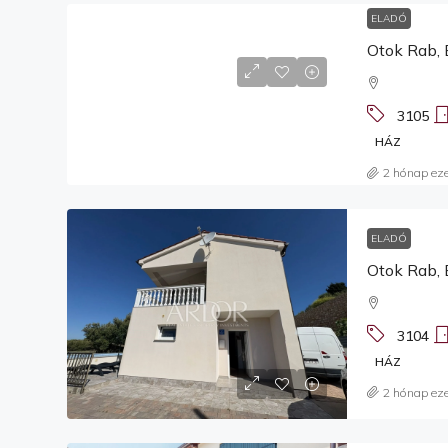
ELADÓ
Otok Rab, 
3105
HÁZ
2 hónap eze
ELADÓ
Otok Rab, 
3104
HÁZ
2 hónap eze