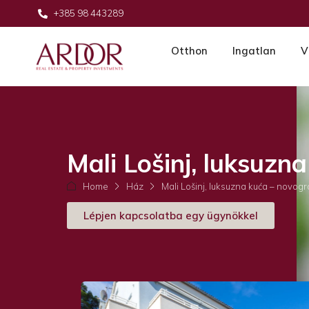
+385 98 443289
Otthon
Ingatlan
V
Mali Lošinj, luksuzn
Home
Ház
Mali Lošinj, luksuzna kuća – novogr
Lépjen kapcsolatba egy ügynökkel