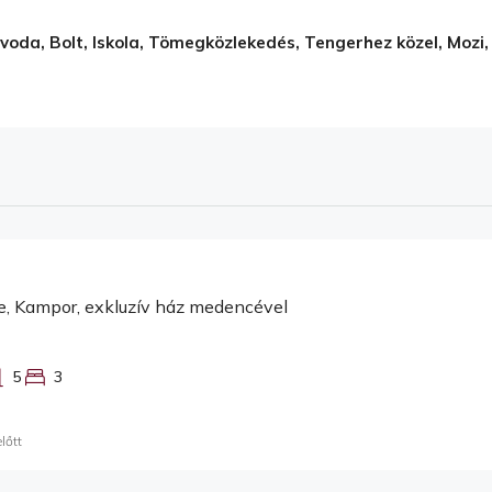
voda, Bolt, Iskola, Tömegközlekedés, Tengerhez közel, Mozi,
e, Kampor, exkluzív ház medencével
5
3
lőtt