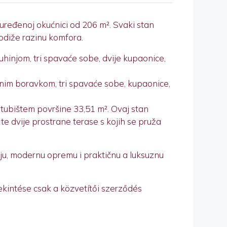
ređenoj okućnici od 206 m². Svaki stan
podiže razinu komfora.
kuhinjom, tri spavaće sobe, dvije kupaonice,
evnim boravkom, tri spavaće sobe, kupaonice,
stubištem površine 33,51 m². Ovaj stan
e dvije prostrane terase s kojih se pruža
ciju, modernu opremu i praktičnu a luksuznu
ekintése csak a közvetítői szerződés