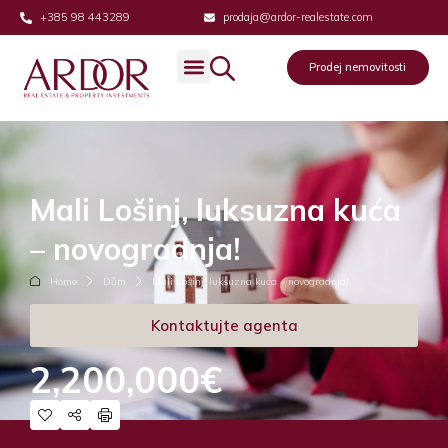
+385 98 443289
prodaja@ardor-realestate.com
Prodej nemovitosti
Mali Lošinj, luksuzna kuća
– novogradnja!
Home
Dům
Mali Lošinj, luksuzna kuća – novogradnja!
Kontaktujte agenta
2,200,000€