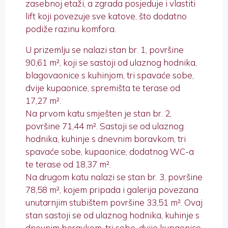
zasebnoj etaži, a zgrada posjeduje i vlastiti
lift koji povezuje sve katove, što dodatno
podiže razinu komfora.
U prizemlju se nalazi stan br. 1, površine
90,61 m², koji se sastoji od ulaznog hodnika,
blagovaonice s kuhinjom, tri spavaće sobe,
dvije kupaonice, spremišta te terase od
17,27 m².
Na prvom katu smješten je stan br. 2,
površine 71,44 m². Sastoji se od ulaznog
hodnika, kuhinje s dnevnim boravkom, tri
spavaće sobe, kupaonice, dodatnog WC-a
te terase od 18,37 m².
Na drugom katu nalazi se stan br. 3, površine
78,58 m², kojem pripada i galerija povezana
unutarnjim stubištem površine 33,51 m². Ovaj
stan sastoji se od ulaznog hodnika, kuhinje s
dnevnim boravkom, tri sobe, dvije kupaonice,