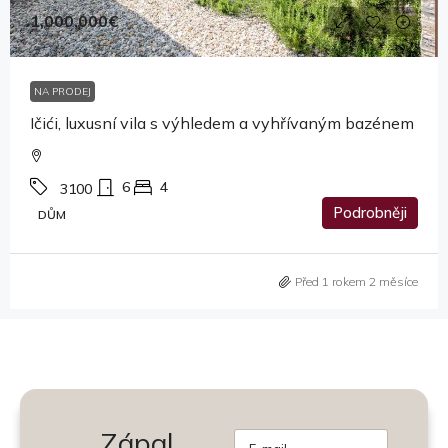
1,000,000€
NA PRODEJ
Ičići, luxusní vila s výhledem a vyhřívaným bazénem
6
4
3100
Podrobněji
DŮM
Před 1 rokem 2 měsíce
Zápal