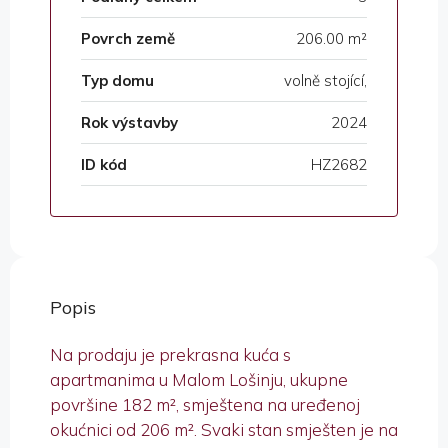
Povrch země
206.00 m²
Typ domu
volně stojící,
Rok výstavby
2024
ID kód
HZ2682
Popis
Na prodaju je prekrasna kuća s
apartmanima u Malom Lošinju, ukupne
površine 182 m², smještena na uređenoj
okućnici od 206 m². Svaki stan smješten je na