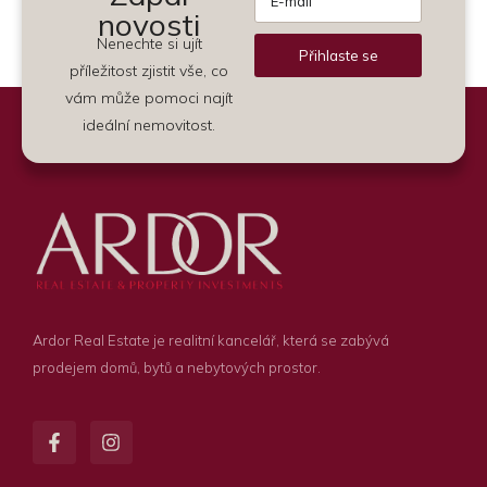
novosti
Nenechte si ujít
Přihlaste se
příležitost zjistit vše, co
Alternative:
vám může pomoci najít
ideální nemovitost.
Ardor Real Estate je realitní kancelář, která se zabývá
prodejem domů, bytů a nebytových prostor.