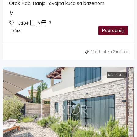
Otok Rab, Banjol, dvojna kuća sa bazenom
5
3
3104
Podrobněji
DŮM
Před 1 rokem 2 měsíce
NA PRODEJ