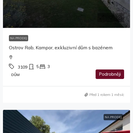
899,900€
NA PRODEJ
Ostrov Rab, Kampor, exkluzivní dům s bazénem
5
3
3109
Podrobněji
DŮM
Před 1 rokem 1 měsíc
NA PRODEJ