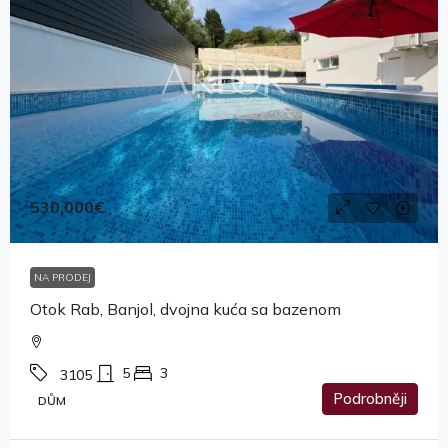
530,000€
NA PRODEJ
Otok Rab, Banjol, dvojna kuća sa bazenom
5
3
3105
Podrobněji
DŮM