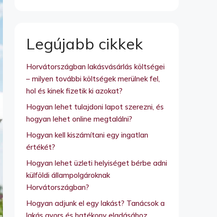
Legújabb cikkek
Horvátországban lakásvásárlás költségei
– milyen további költségek merülnek fel,
hol és kinek fizetik ki azokat?
Hogyan lehet tulajdoni lapot szerezni, és
hogyan lehet online megtalálni?
Hogyan kell kiszámítani egy ingatlan
értékét?
Hogyan lehet üzleti helyiséget bérbe adni
külföldi állampolgároknak
Horvátországban?
Hogyan adjunk el egy lakást? Tanácsok a
lakás gyors és hatékony eladásához