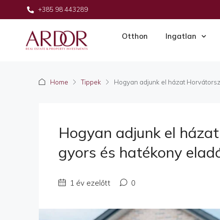
+385 98 443289
Otthon
Ingatlan
Home
Tippek
Hogyan adjunk el házat Horvátors
Hogyan adjunk el házat
gyors és hatékony elad
1 év ezelőtt
0