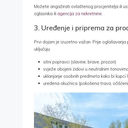
Možete angažirati ovlaštenog procjenitelja ili u
oglasnika ili
agencija za nekretnine
.
3. Uređenje i priprema za pro
Prvi dojam je izuzetno važan. Prije oglašavanja p
uključuju:
sitni popravci (slavine, brave, prozori)
svježe obojeni zidovi u neutralnim tonovim
uklanjanje osobnih predmeta kako bi kupci l
uređena okućnica (pokošena trava, očišćeni 