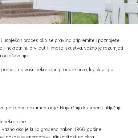
i uspješan proces ako se pravilno pripremite i poznajete
i nekretninu prvi put ili imate iskustva, važno je razumjeti
i oglašavanja.
 pomoći da vašu nekretninu prodate brzo, legalno i po
 sve potrebne dokumentacije. Najvažniji dokumenti uključuju:
nik nekretnine
 važno ako je kuća građena nakon 1968. godine
oji pokazuje energetsku učinkovitost objekta