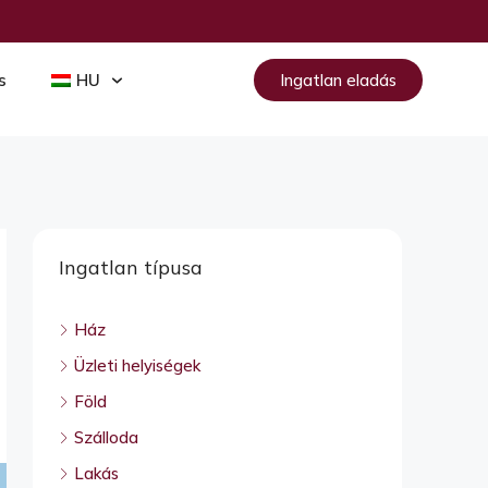
s
HU
Ingatlan eladás
Ingatlan típusa
Ház
Üzleti helyiségek
Föld
Szálloda
Lakás