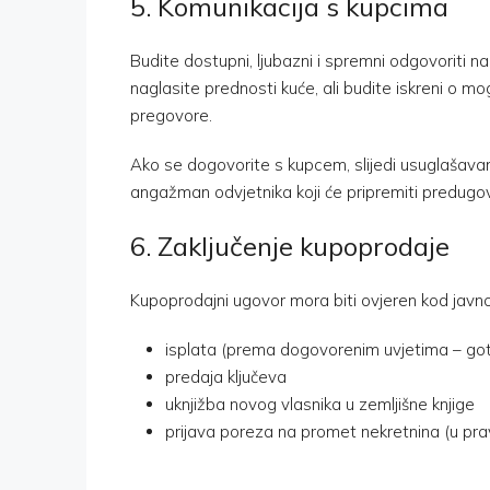
5. Komunikacija s kupcima
Budite dostupni, ljubazni i spremni odgovoriti n
naglasite prednosti kuće, ali budite iskreni o 
pregovore.
Ako se dogovorite s kupcem, slijedi usuglašavanj
angažman odvjetnika koji će pripremiti predugov
6. Zaključenje kupoprodaje
Kupoprodajni ugovor mora biti ovjeren kod javnog
isplata (prema dogovorenim uvjetima – goto
predaja ključeva
uknjižba novog vlasnika u zemljišne knjige
prijava poreza na promet nekretnina (u prav