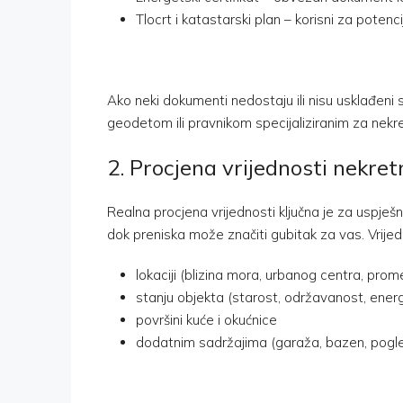
Tlocrt i katastarski plan – korisni za poten
Ako neki dokumenti nedostaju ili nisu usklađeni 
geodetom ili pravnikom specijaliziranim za nekre
2. Procjena vrijednosti nekret
Realna procjena vrijednosti ključna je za uspješ
dok preniska može značiti gubitak za vas. Vrijed
lokaciji (blizina mora, urbanog centra, pro
stanju objekta (starost, održavanost, ener
površini kuće i okućnice
dodatnim sadržajima (garaža, bazen, pogl