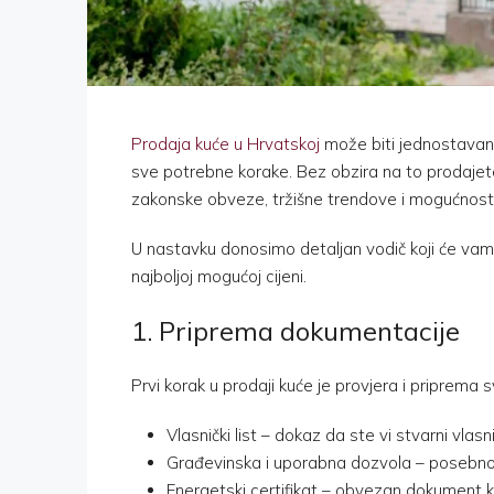
Prodaja kuće u Hrvatskoj
može biti jednostavan 
sve potrebne korake. Bez obzira na to prodajete l
zakonske obveze, tržišne trendove i mogućnost
U nastavku donosimo detaljan vodič koji će vam
najboljoj mogućoj cijeni.
1. Priprema dokumentacije
Prvi korak u prodaji kuće je provjera i priprema
Vlasnički list – dokaz da ste vi stvarni vlas
Građevinska i uporabna dozvola – posebno
Energetski certifikat – obvezan dokument k