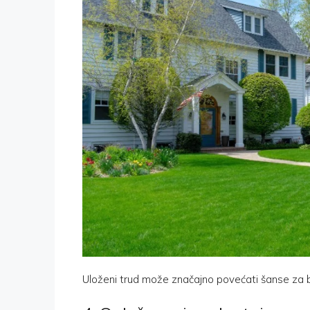
Uloženi trud može značajno povećati šanse za brž