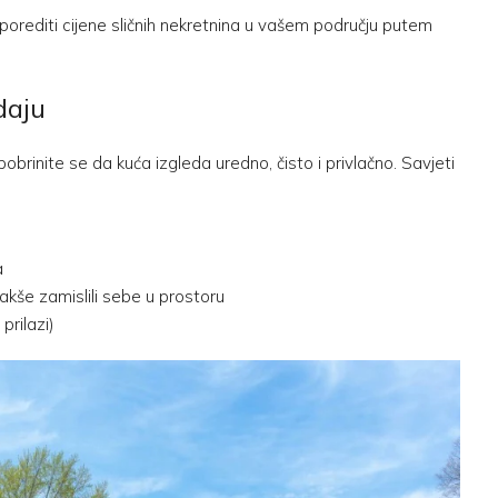
sporediti cijene sličnih nekretnina u vašem području putem
daju
obrinite se da kuća izgleda uredno, čisto i privlačno. Savjeti
a
akše zamislili sebe u prostoru
prilazi)