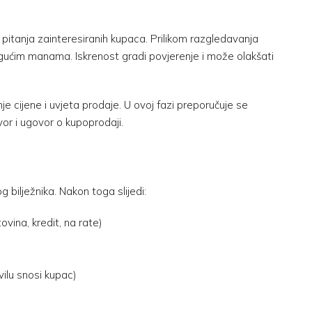
a pitanja zainteresiranih kupaca. Prilikom razgledavanja
mogućim manama. Iskrenost gradi povjerenje i može olakšati
e cijene i uvjeta prodaje. U ovoj fazi preporučuje se
or i ugovor o kupoprodaji.
 bilježnika. Nakon toga slijedi:
vina, kredit, na rate)
ilu snosi kupac)