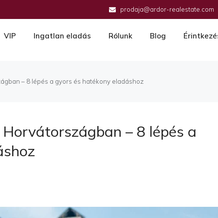
prodaja@ardor-realestate.com
VIP
Ingatlan eladás
Rólunk
Blog
Érintkezé
zágban – 8 lépés a gyors és hatékony eladáshoz
 Horvátországban – 8 lépés a
áshoz