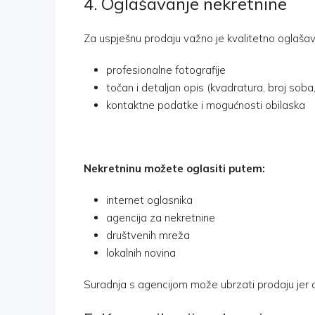
4. Oglašavanje nekretnine
Za uspješnu prodaju važno je kvalitetno oglašav
profesionalne fotografije
točan i detaljan opis (kvadratura, broj soba,
kontaktne podatke i mogućnosti obilaska
Nekretninu možete oglasiti putem:
internet oglasnika
agencija za nekretnine
društvenih mreža
lokalnih novina
Suradnja s agencijom može ubrzati prodaju jer a