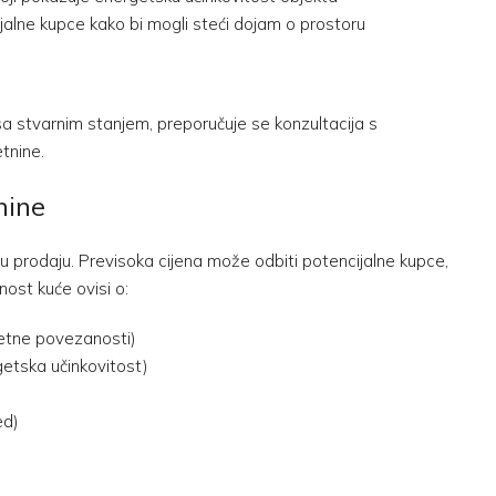
cijalne kupce kako bi mogli steći dojam o prostoru
sa stvarnim stanjem, preporučuje se konzultacija s
tnine.
nine
nu prodaju. Previsoka cijena može odbiti potencijalne kupce,
nost kuće ovisi o:
metne povezanosti)
getska učinkovitost)
ed)