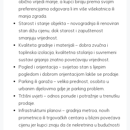
obično vrijedi manje, a kupci biraju prema svojim
preferencijama odgovara li im više višekatnica ili
manja zgrada.
Starost i stanje objekta – novogradnja ili renoviran
stan dižu cijenu, dok starost i zapuštenost
smanjuju vrijednost.
Kvaliteta gradnje i materijali – dobra zvučna i
toplinska izolacija, kvalitetna stolarija i suvremeni
sustavi grijanja znatno povećavaju vrijednost.
Pogled i orijentacija – svijetao stan s lijepim
pogledom i dobrom orijentacijom lakše se prodaje.
Parking ili garaža – velika prednost, osobito u
urbanim dijelovima gdje je parking problem.
Tržišni uvjeti – odnos ponude i potražnje u trenutku
prodaje.
Infrastrukturni planovi – gradnja metroa, novih
prometnica ili trgovačkih centara u blizini povećava
cijenu jer kupci znaju da će nekretnina u budućnosti