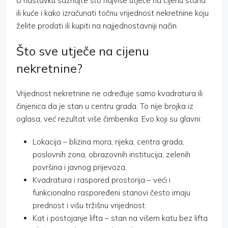
U nastavku saznajte što najviše utječe na cijenu stana
ili kuće i kako izračunati točnu vrijednost nekretnine koju
želite prodati ili kupiti na najjednostavniji način.
Što sve utječe na cijenu
nekretnine?
Vrijednost nekretnine ne određuje samo kvadratura ili
činjenica da je stan u centru grada. To nije brojka iz
oglasa, već rezultat više čimbenika. Evo koji su glavni:
Lokacija – blizina mora, rijeka, centra grada,
poslovnih zona, obrazovnih institucija, zelenih
površina i javnog prijevoza.
Kvadratura i raspored prostorija – veći i
funkcionalno raspoređeni stanovi često imaju
prednost i višu tržišnu vrijednost.
Kat i postojanje lifta – stan na višem katu bez lifta