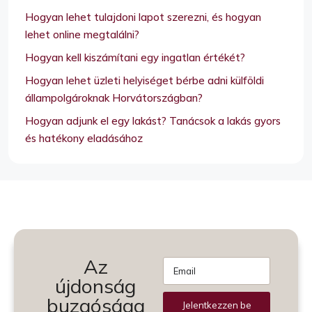
Hogyan lehet tulajdoni lapot szerezni, és hogyan
lehet online megtalálni?
Hogyan kell kiszámítani egy ingatlan értékét?
Hogyan lehet üzleti helyiséget bérbe adni külföldi
állampolgároknak Horvátországban?
Hogyan adjunk el egy lakást? Tanácsok a lakás gyors
és hatékony eladásához
Az
újdonság
buzgósága
Jelentkezzen be