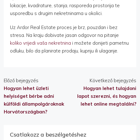
lokacije, kvadrature, stanja, rasporeda prostorija te
usporedbu s drugim nekretninama u okolici.
Uz Ardor Real Estate proces je brz, pouzdan i bez
stresa. Na kraju dobivate jasan odgovor na pitanje
koliko vrijedi vaša nekretnina
i možete donijeti pametnu
odluku, bilo da planirate prodaju, kupnju ili ulaganje.
Előző bejegyzés
Következő bejegyzés
Hogyan lehet üzleti
Hogyan lehet tulajdoni
helyiséget bérbe adni
lapot szerezni, és hogyan
külföldi állampolgároknak
lehet online megtalálni?
Horvátországban?
Csatlakozz a beszélgetéshez