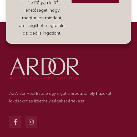
Ne hagyja ki a
Alternative:
lehetőséget, hogy
megtudjon mindent,
ami segíthet megtalálni
az ideális ingatlant.
Az Ardor Real Estate egy ingatlaniroda, amely házakat,
lakásokat és üzlethelyiségeket értékesít.