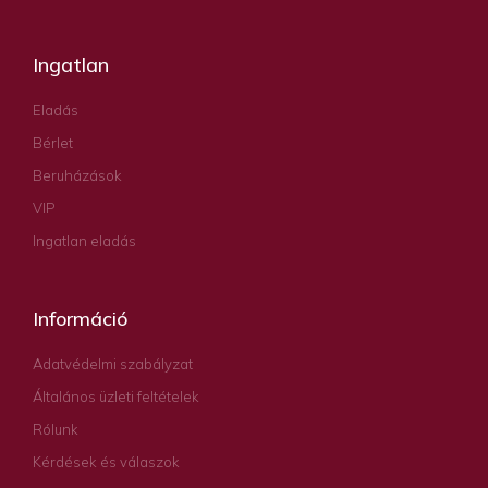
Ingatlan
Eladás
Bérlet
Beruházások
VIP
Ingatlan eladás
Információ
Adatvédelmi szabályzat
Általános üzleti feltételek
Rólunk
Kérdések és válaszok