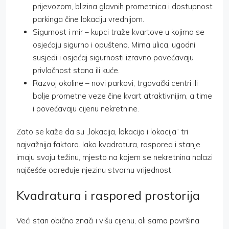
prijevozom, blizina glavnih prometnica i dostupnost
parkinga čine lokaciju vrednijom.
Sigurnost i mir – kupci traže kvartove u kojima se
osjećaju sigurno i opušteno. Mirna ulica, ugodni
susjedi i osjećaj sigurnosti izravno povećavaju
privlačnost stana ili kuće.
Razvoj okoline – novi parkovi, trgovački centri ili
bolje prometne veze čine kvart atraktivnijim, a time
i povećavaju cijenu nekretnine.
Zato se kaže da su „lokacija, lokacija i lokacija“ tri
najvažnija faktora. Iako kvadratura, raspored i stanje
imaju svoju težinu, mjesto na kojem se nekretnina nalazi
najčešće određuje njezinu stvarnu vrijednost.
Kvadratura i raspored prostorija
Veći stan obično znači i višu cijenu, ali sama površina