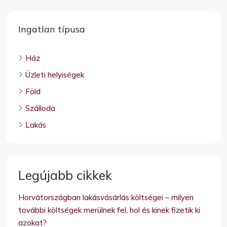
Ingatlan típusa
Ház
Üzleti helyiségek
Föld
Szálloda
Lakás
Legújabb cikkek
Horvátországban lakásvásárlás költségei – milyen
további költségek merülnek fel, hol és kinek fizetik ki
azokat?