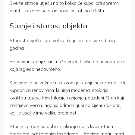
Sve te sitnice utječu na to koliko će kupci biti spremni
platiti i kako će se stan pozicionirati na tržištu.
Stanje i starost objekta
Starost objekta igra veliku ulogu, ali nije sve u broju
godina.
Renoviran stariji stan može vrijediti više od novogradnje
koja izgleda nedovršeno.
Kupcima je najvažnije u kakvom je stanju nekretnina: je li
kupaonica renovirana, kuhinja moderna, stolarija
kvalitetna, jesu li instalacije i grijanje pouzdani. Stan koji
zahtijeva veća ulaganja odmah gubi na cijeni, dok onaj
koji je useljiv ima veliku prednost.
Starije zgrade na dobrim lokacijama, s kvalitetnom
gradnjom, održavanim fasadama i liftovima mogu imati