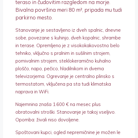
teraso in čudovitim razgledom na morje.
Bivalna površina meri 80 m², pripada mu tudi
parkirno mesto.
Stanovanje je sestavljeno iz dveh spalnic, dnevne
sobe, povezane s kuhinjo, dveh kopalnic, shrambe
in terase. Opremljeno je z visokokakovostno belo
tehniko, vključno s pralnim in sušilnim strojem,
pomivalnim strojem, steklokeramično kuhalno
ploščo, napo, pečico, hladilnikom in dvema
televizorjema. Ogrevanje je centralno plinsko s
termostatom, vključena pa sta tudi klimatska
naprava in WiFi.
Najemnina znaša 1.600 € na mesec plus
obratovalni stroški. Stanovanje je takoj vseljivo.
Opomba: živali niso dovoljene.
Spoštovani kupci, ogled nepremičnine je možen le