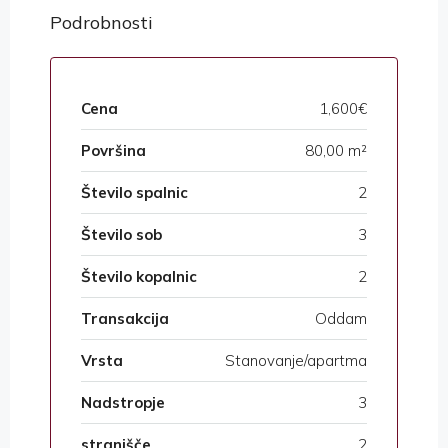
Podrobnosti
Cena
1,600€
Površina
80,00 m²
Število spalnic
2
Število sob
3
Število kopalnic
2
Transakcija
Oddam
Vrsta
Stanovanje/apartma
Nadstropje
3
stranišče
2