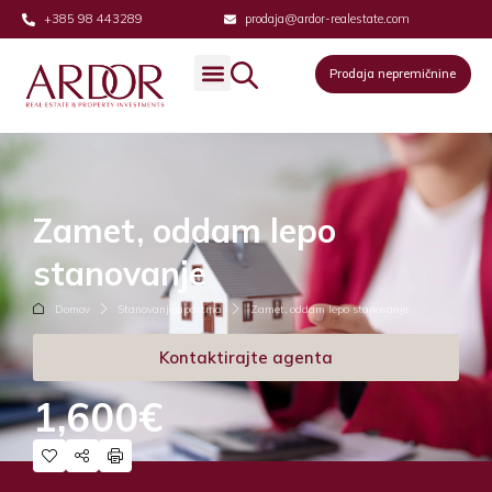
+385 98 443289
prodaja@ardor-realestate.com
Prodaja nepremičnine
Zamet, oddam lepo
stanovanje
Domov
Stanovanje/apartma
Zamet, oddam lepo stanovanje
Kontaktirajte agenta
1,600€