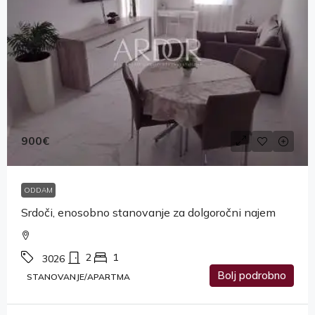
900€
ODDAM
Srdoči, enosobno stanovanje za dolgoročni najem
2
1
3026
Bolj podrobno
STANOVANJE/APARTMA