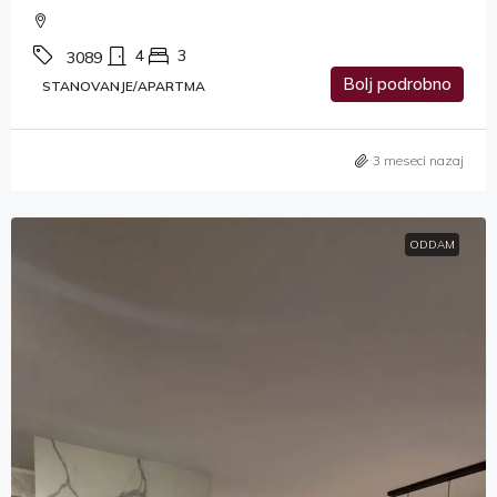
4
3
3089
Bolj podrobno
STANOVANJE/APARTMA
3 meseci nazaj
ODDAM