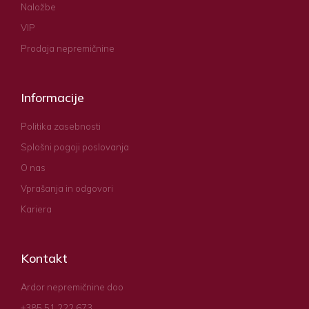
Naložbe
VIP
Prodaja nepremičnine
Informacije
Politika zasebnosti
Splošni pogoji poslovanja
O nas
Vprašanja in odgovori
Kariera
Kontakt
Ardor nepremičnine doo
+385 51 222 673