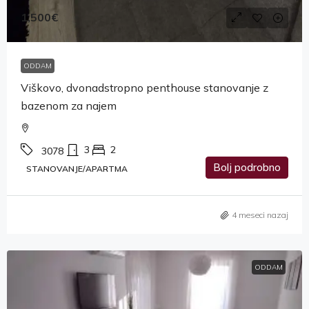
1,500€
ODDAM
Viškovo, dvonadstropno penthouse stanovanje z
bazenom za najem
3
2
3078
Bolj podrobno
STANOVANJE/APARTMA
4 meseci nazaj
ODDAM