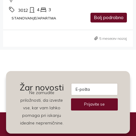
4
3
3012
Bolj podrobno
STANOVANJE/APARTMA
5 mesecev nazaj
Žar novosti
Ne zamudite
priložnosti, da izveste
Prijavite se
vse, kar vam lahko
Alternative:
pomaga pri iskanju
idealne nepremičnine.