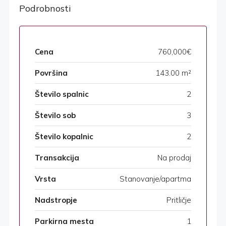
Podrobnosti
Cena
760,000€
Površina
143.00 m²
Število spalnic
2
Število sob
3
Število kopalnic
2
Transakcija
Na prodaj
Vrsta
Stanovanje/apartma
Nadstropje
Pritličje
Parkirna mesta
1