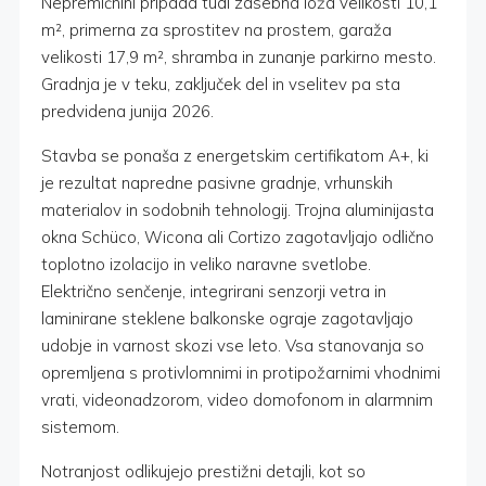
Nepremičnini pripada tudi zasebna loža velikosti 10,1
m², primerna za sprostitev na prostem, garaža
velikosti 17,9 m², shramba in zunanje parkirno mesto.
Gradnja je v teku, zaključek del in vselitev pa sta
predvidena junija 2026.
Stavba se ponaša z energetskim certifikatom A+, ki
je rezultat napredne pasivne gradnje, vrhunskih
materialov in sodobnih tehnologij. Trojna aluminijasta
okna Schüco, Wicona ali Cortizo zagotavljajo odlično
toplotno izolacijo in veliko naravne svetlobe.
Električno senčenje, integrirani senzorji vetra in
laminirane steklene balkonske ograje zagotavljajo
udobje in varnost skozi vse leto. Vsa stanovanja so
opremljena s protivlomnimi in protipožarnimi vhodnimi
vrati, videonadzorom, video domofonom in alarmnim
sistemom.
Notranjost odlikujejo prestižni detajli, kot so