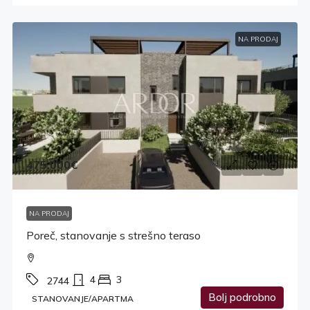
NA PRODAJ
475,000€
NA PRODAJ
Poreč, stanovanje s strešno teraso
4
3
2744
Bolj podrobno
STANOVANJE/APARTMA