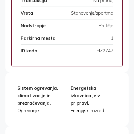
Transakcija
Na prodaj
Vrsta
Stanovanje/apartma
Nadstropje
Pritličje
Parkirna mesta
1
ID koda
HZ2747
Sistem ogrevanja,
Energetska
klimatizacije in
izkaznica je v
prezračevanja,
pripravi,
Ogrevanje
Energijski razred