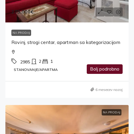
275,000€
NA PRODAJ
Rovinj, strogi centar, apartman sa kategorizacijom
2
1
2985
Bolj podrobno
STANOVANJE/APARTMA
6 mesecev nazaj
NA PRODAJ