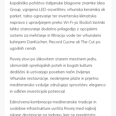
kopalniško pohištvo italijanske blagovne znamke Idea
Group, vgrajena LED-osvetlitev, vrhunska keramika ali
parket, talno ogrevanje ter inverterska klimatska
naprava z upravljanjem preko Wi-Fi-ja. Bodoči lastniki
lahko stanovanje dodatno prilagodijo z opcijskimi
sistemi za mehčanje in filtracijo vode ter vrhunskimi
kuhinjami DanKüchen, Record Cucine ali The Cut po
ugodnih cenah.
Rovinj slovi po slikovitem starem mestnem jedru,
obmorskih sprehajalnih poteh in bogati kulturni
dediščini, ki ustvarjajo poseben način življenja.
Vrhunske restavracije, neokrnjene plaže in prijetno
mediteransko vzdušje združujejo sprostitev, eleganco
in odličen investicijski potencial.
Edinstvena kombinacija mediteranske tradicije in
sodobne infrastrukture uvršča Rovinj med najbolj
iskane destinacije na Jadranu, kjer se prepletata