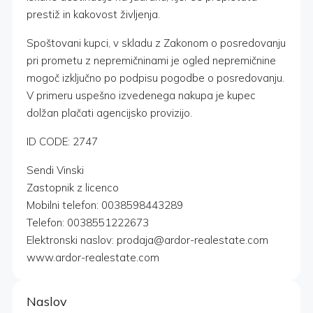
prestiž in kakovost življenja.
Spoštovani kupci, v skladu z Zakonom o posredovanju
pri prometu z nepremičninami je ogled nepremičnine
mogoč izključno po podpisu pogodbe o posredovanju.
V primeru uspešno izvedenega nakupa je kupec
dolžan plačati agencijsko provizijo.
ID CODE: 2747
Sendi Vinski
Zastopnik z licenco
Mobilni telefon: 0038598443289
Telefon: 0038551222673
Elektronski naslov: prodaja@ardor-realestate.com
www.ardor-realestate.com
Naslov