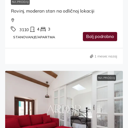
NA PRODAJ
Rovinj, moderan stan na odličnoj lokaciji
4
3
3110
Bolj podrobno
STANOVANJE/APARTMA
1 mesec nazaj
NA PRODAJ