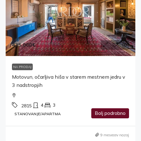
435,000€
NA PRODAJ
Motovun, očarljiva hiša v starem mestnem jedru v
3 nadstropjih
4
3
2815
Bolj podrobno
STANOVANJE/APARTMA
9 mesecev nazaj