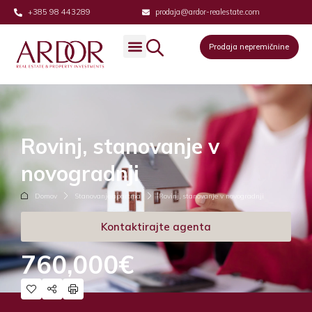
+385 98 443289
prodaja@ardor-realestate.com
Prodaja nepremičnine
Rovinj, stanovanje v
novogradnji
Domov
Stanovanje/apartma
Rovinj, stanovanje v novogradnji
Kontaktirajte agenta
760,000€