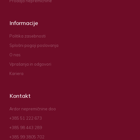
Prodaja nepremičnine
Informacije
Politika zasebnosti
Splošni pogoji poslovanja
O nas
Vprašanja in odgovori
Kariera
Kontakt
Ardor nepremičnine doo
+385 51 222 673
+385 98 443 289
+385 99 3805 702