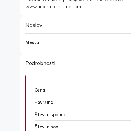
www.ardor-realestate.com
Naslov
Mesto
Podrobnosti
Cena
Površina
Število spalnic
Število sob