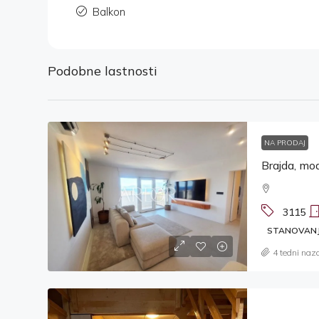
Balkon
Podobne lastnosti
NA PRODAJ
Brajda, mod
3115
STANOVAN
4 tedni naz