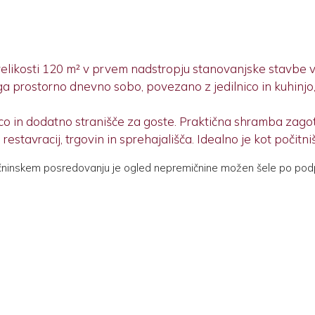
velikosti 120 m² v prvem nadstropju stanovanjske stavbe 
ga prostorno dnevno sobo, povezano z jedilnico in kuhinjo
ico in dodatno stranišče za goste. Praktična shramba zago
estavracij, trgovin in sprehajališča. Idealno je kot počitni
čninskem posredovanju je ogled nepremičnine možen šele po pod