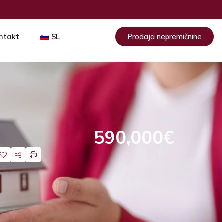
ntakt
SL
Prodaja nepremičnine
590,000€