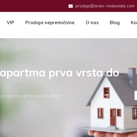
prodaja@ardor-realestate.com
VIP
Prodaja nepremičnine
O nas
Blog
Ko
, apartma prva vrsta do
ca, apartma prva vrsta do morja!