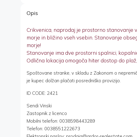
Opis
Crikvenica, naprodaj je prostorno stanovanje 
morje in bližino vseh vsebin. Stanovanje obse
morje!
Stanovanje ima dve prostorni spalnici, kopaln
Odlična lokacija omogoča hiter dostop do plaž, r
Spoštovane stranke, v skladu z Zakonom o nepremi
je kupec dolžan plačati posredniško provizijo.
ID CODE: 2421
Sendi Vinski
Zastopnik z licenco
Mobilni telefon: 0038598443289
Telefon: 0038551222673
Elektronski naslov: prodaja@ardor-realestate.com