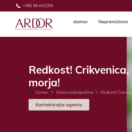
+385 98 443289
domov
Nepremičnine
Redkost! Crikvenica
morja!
Domov
Stanovanje/apartma
Redkost! Crikveni
Kontaktirajte agenta