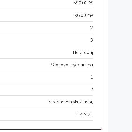
590,000€
96,00 m²
2
3
Na prodaj
Stanovanje/apartma
1
2
v stanovanjski stavbi,
HZ2421