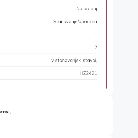
Na prodaj
Stanovanje/apartma
1
2
v stanovanjski stavbi,
HZ2421
ravi,