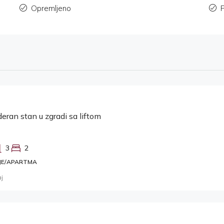
Opremljeno
eran stan u zgradi sa liftom
3
2
JE/APARTMA
aj