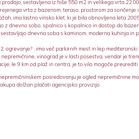
 prodajo, sestavljena iz hiše 550 m2 in velikega vrta 22.0
rejenega vrta z bazenom, teraso, prostorom za sončenje i
žah, ima lastno vinsko klet, ki je bila obnovljena leta 2005
njo z dnevno sobo, spalnico s kopalnico in dostop do bazen
 sestavljajo dnevna soba s kaminom, moderna kuhinja in pro
m2, ogrevanje? , ima več parkirnih mest in lep mediteranski 
nepremičnine, vinograd je v lasti posestva, vendar je tre
ije, le 9 km od plaž in centra, je to vilo mogoče preurediti 
 nepremičninskem posredovanju je ogled nepremičnine m
akupa dolžan plačati agencijsko provizijo.