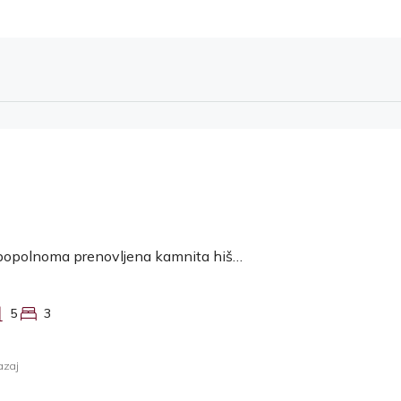
Kanfanar, popolnoma prenovljena kamnita hiša z bazenom
5
3
azaj