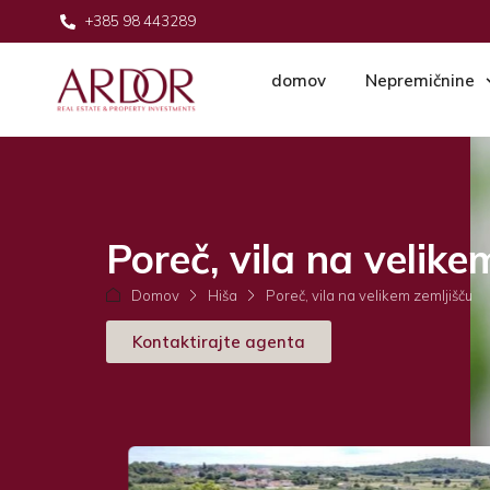
+385 98 443289
domov
Nepremičnine
Poreč, vila na velike
Domov
Hiša
Poreč, vila na velikem zemljišču
Kontaktirajte agenta