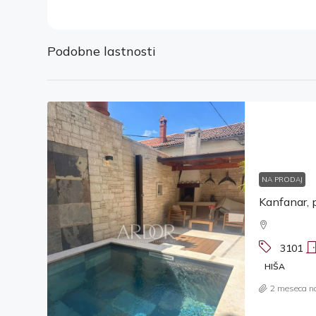
Podobne lastnosti
NA PRODAJ
3101
HIŠA
2 meseca n