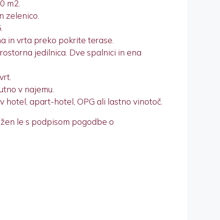
00 m2.
n zelenico.
.
a in vrta preko pokrite terase.
storna jedilnica. Dve spalnici in ena
vrt.
nutno v najemu.
v hotel, apart-hotel, OPG ali lastno vinotoč.
ožen le s podpisom pogodbe o