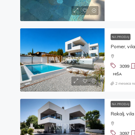
NA PRODAJ
Pomer, vil
3099
HIŠA
2 meseca n
NA PRODAJ
Rakalj, vi
3097