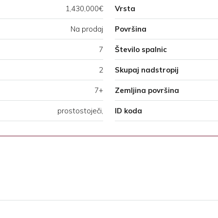
1,430,000€
Vrsta
Na prodaj
Površina
7
Število spalnic
2
Skupaj nadstropij
7+
Zemljina površina
prostostoječi,
ID koda