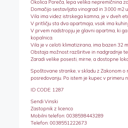
Okolica Poreča, lepa velika nepremičnina za
Domačijo sestavljata vinograd in 3.000 m2 u
Vila ima videz istrskega kamna, je v dveh eta
V pritličju sta dva apartmaja, vsak ima kuhi
V prvem nadstropju je glavni apartma, ki ga
kopalnica.
Vila je v celoti klimatizirana, ima bazen 32 
Obstaja možnost razširitve in nadgradnje te 
Zaradi velike posesti, mirne, a dostopne lokac
Spoštovane stranke, v skladu z Zakonom o
posredovanju. Po istem je kupec v primeru n
ID CODE: 1287
Sendi Vinski
Zastopnik z licenco
Mobilni telefon: 0038598443289
Telefon: 0038551222673