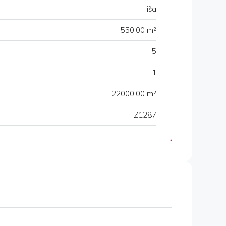
Hiša
550.00 m²
5
1
22000.00 m²
HZ1287