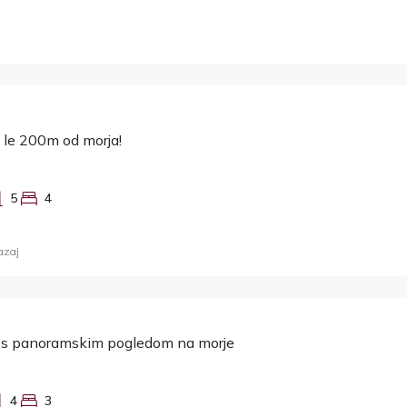
a le 200m od morja!
5
4
azaj
la s panoramskim pogledom na morje
4
3