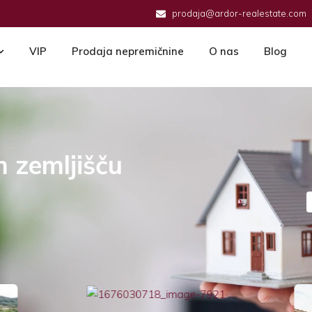
prodaja@ardor-realestate.com
VIP
Prodaja nepremičnine
O nas
Blog
m zemljišču