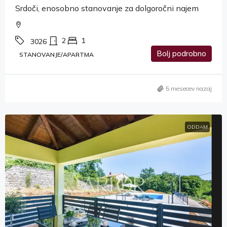
Srdoči, enosobno stanovanje za dolgoročni najem
2
1
3026
Bolj podrobno
STANOVANJE/APARTMA
5 mesecev nazaj
ODDAM