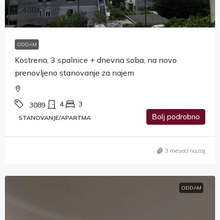
1,400€
ODDAM
Kostrena, 3 spalnice + dnevna soba, na novo
prenovljeno stanovanje za najem
4
3
3089
Bolj podrobno
STANOVANJE/APARTMA
3 meseci nazaj
ODDAM