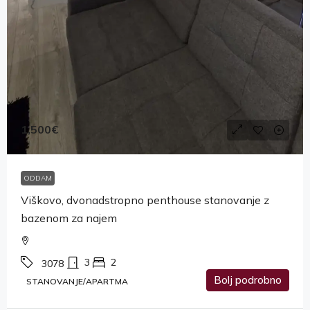
1,500€
ODDAM
Viškovo, dvonadstropno penthouse stanovanje z
bazenom za najem
3
2
3078
Bolj podrobno
STANOVANJE/APARTMA