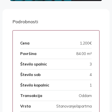
Podrobnosti
Cena
1,200€
Površina
84.00 m²
Število spalnic
3
Število sob
4
Število kopalnic
1
Transakcija
Oddam
Vrsta
Stanovanje/apartma