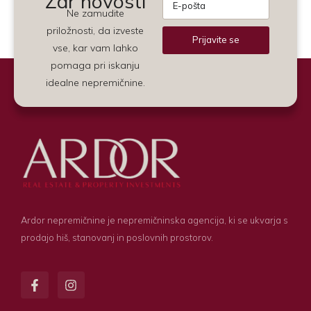
Žar novosti
Ne zamudite
priložnosti, da izveste
Prijavite se
vse, kar vam lahko
Alternative:
pomaga pri iskanju
idealne nepremičnine.
Ardor nepremičnine je nepremičninska agencija, ki se ukvarja s
prodajo hiš, stanovanj in poslovnih prostorov.