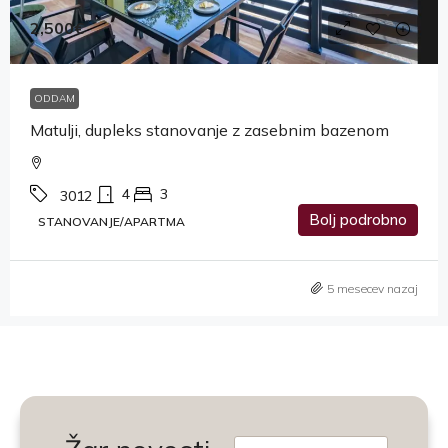
2,500€
ODDAM
Matulji, dupleks stanovanje z zasebnim bazenom
4
3
3012
Bolj podrobno
STANOVANJE/APARTMA
5 mesecev nazaj