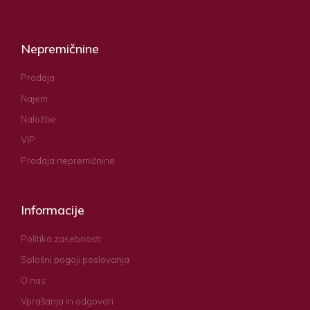
Nepremičnine
Prodaja
Najem
Naložbe
VIP
Prodaja nepremičnine
Informacije
Politika zasebnosti
Splošni pogoji poslovanja
O nas
Vprašanja in odgovori