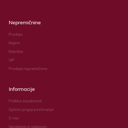
Nepremičnine
Prodaja
Najem
Naložbe
VIP
Prodaja nepremičnine
Informacije
Politika zasebnosti
Splošni pogoji poslovanja
O nas
Vprašanja in odgovori