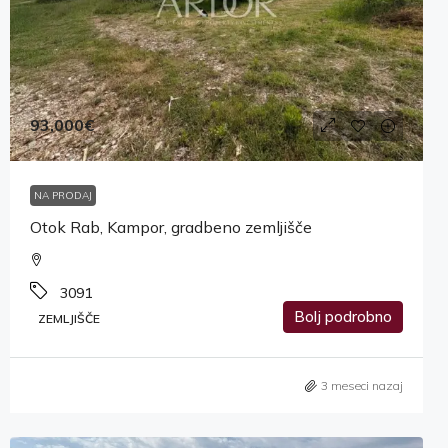
93,000€
NA PRODAJ
Otok Rab, Kampor, gradbeno zemljišče
3091
Bolj podrobno
ZEMLJIŠČE
3 meseci nazaj