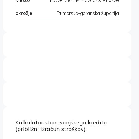
Mesto
Lokve, Zelin Mrzlovodički - Lokve
okrožje
Primorsko-goranska županija
Kalkulator stanovanjskega kredita
(približni izračun stroškov)