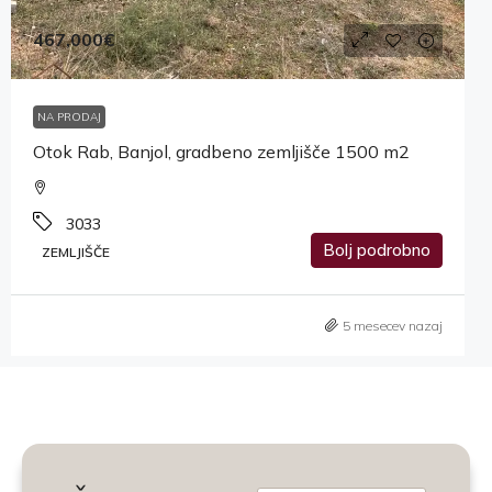
467,000€
NA PRODAJ
Otok Rab, Banjol, gradbeno zemljišče 1500 m2
3033
Bolj podrobno
ZEMLJIŠČE
5 mesecev nazaj