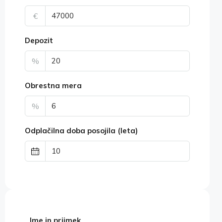
€
Depozit
%
Obrestna mera
%
Odplačilna doba posojila (leta)
Ime in priimek