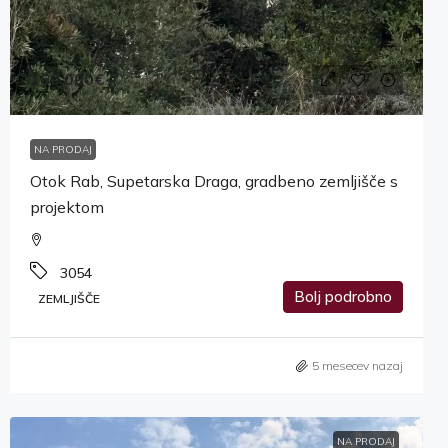
260,000€
NA PRODAJ
Otok Rab, Supetarska Draga, gradbeno zemljišče s
projektom
3054
Bolj podrobno
ZEMLJIŠČE
5 mesecev nazaj
NA PRODAJ