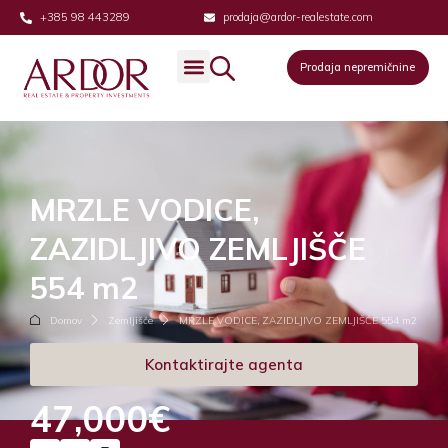
+385 98 443289
prodaja@ardor-realestate.com
Prodaja nepremičnine
MRZLE VODICE,
ZAZIDLJIVO ZEMLJIŠČE
554 m2
Domov
Zemljišče
MRZLE VODICE, ZAZIDLJIVO ZEMLJIŠČE 554 m2
Kontaktirajte agenta
47,000€