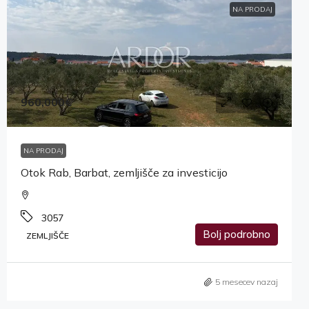
NA PRODAJ
960,000€
NA PRODAJ
Otok Rab, Barbat, zemljišče za investicijo
3057
Bolj podrobno
ZEMLJIŠČE
5 mesecev nazaj