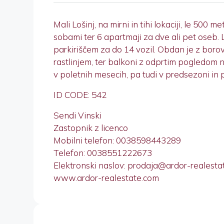
Mali Lošinj, na mirni in tihi lokaciji, le 50
sobami ter 6 apartmaji za dve ali pet oseb.
parkiriščem za do 14 vozil. Obdan je z bor
rastlinjem, ter balkoni z odprtim pogledom
v poletnih mesecih, pa tudi v predsezoni in p
ID CODE: 542
Sendi Vinski
Zastopnik z licenco
Mobilni telefon: 0038598443289
Telefon: 0038551222673
Elektronski naslov: prodaja@ardor-realesta
www.ardor-realestate.com