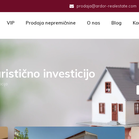
prodaja@ardor-realestate.com
VIP
Prodaja nepremičnine
O nas
Blog
Ko
uristično investicijo
icijo