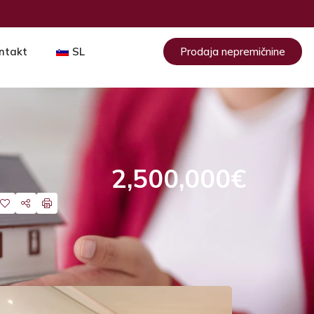
ntakt
SL
Prodaja nepremičnine
2,500,000€