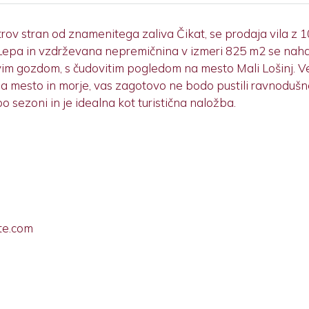
0 metrov stran od znamenitega zaliva Čikat, se prodaja vila z
 Lepa in vzdrževana nepremičnina v izmeri 825 m2 se nahaj
ovim gozdom, s čudovitim pogledom na mesto Mali Lošinj. V
 na mesto in morje, vas zagotovo ne bodo pustili ravnoduš
o sezoni in je idealna kot turistična naložba.
te.com