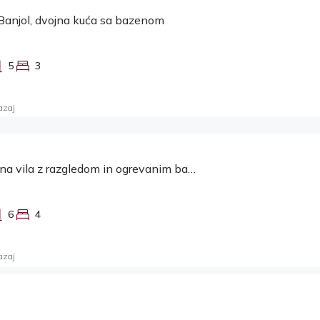
Banjol, dvojna kuća sa bazenom
5
3
azaj
Ičići, luksuzna vila z razgledom in ogrevanim bazenom
6
4
azaj