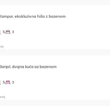
Kampor, ekskluzivna hiša z bazenom
5
3
zaj
Banjol, dvojna kuća sa bazenom
5
3
azaj