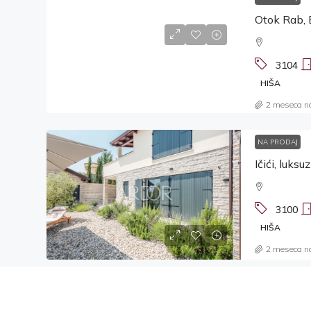
Otok Rab, 
3104
HIŠA
2 meseca n
NA PRODAJ
3100
HIŠA
2 meseca n