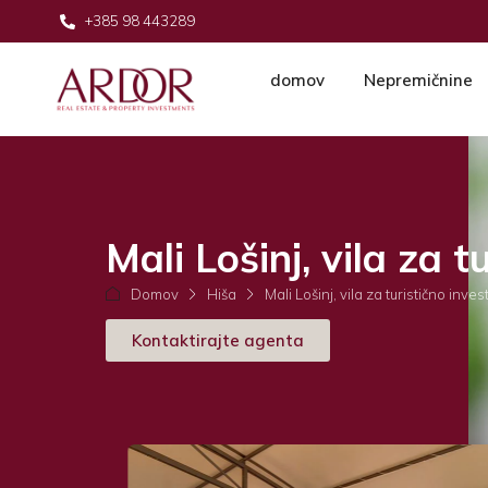
+385 98 443289
domov
Nepremičnine
Mali Lošinj, vila za t
Domov
Hiša
Mali Lošinj, vila za turistično invest
Kontaktirajte agenta