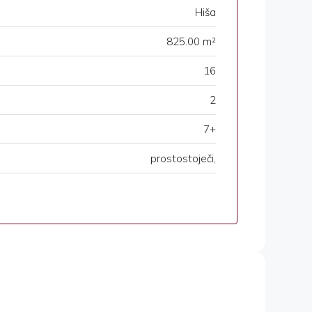
Hiša
825.00 m²
16
2
7+
prostostoječi,