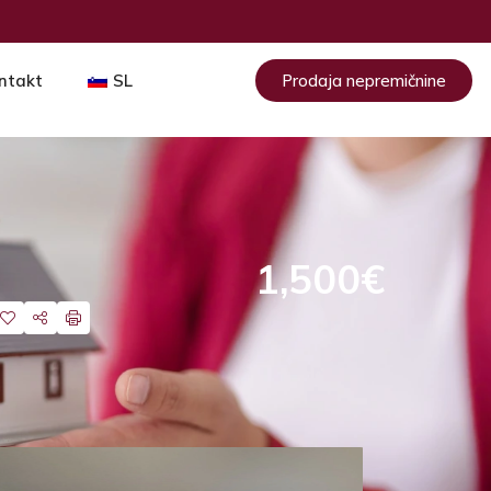
ntakt
SL
Prodaja nepremičnine
1,500€