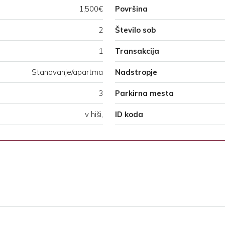
1,500€
Površina
2
Število sob
1
Transakcija
Stanovanje/apartma
Nadstropje
3
Parkirna mesta
v hiši,
ID koda