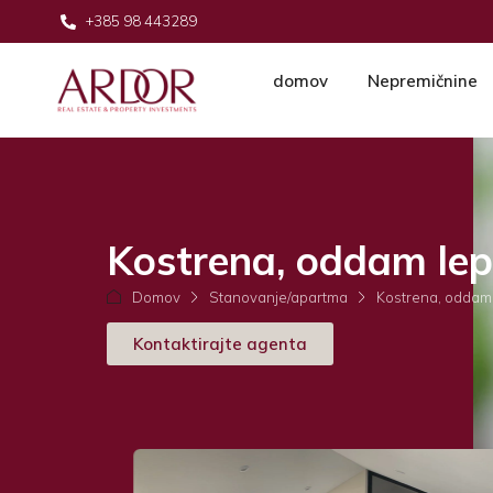
+385 98 443289
domov
Nepremičnine
Kostrena, oddam lep
Domov
Stanovanje/apartma
Kostrena, oddam
Kontaktirajte agenta