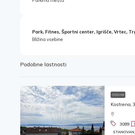
Parkirna mesta
Park, Fitnes, Športni center, Igrišče, Vrtec, T
Bližina vsebine
Podobne lastnosti
ODDAM
3089
STANOVAN