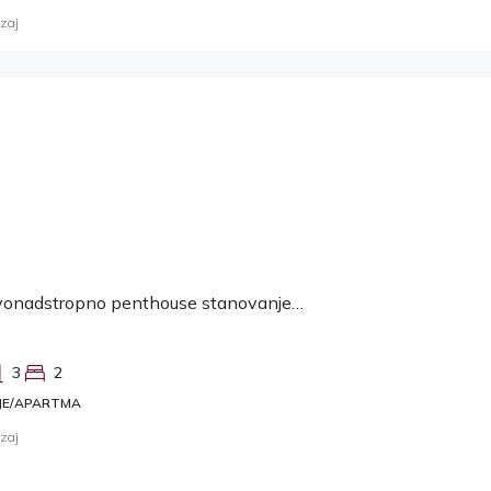
zaj
Viškovo, dvonadstropno penthouse stanovanje z bazenom za najem
3
2
JE/APARTMA
zaj