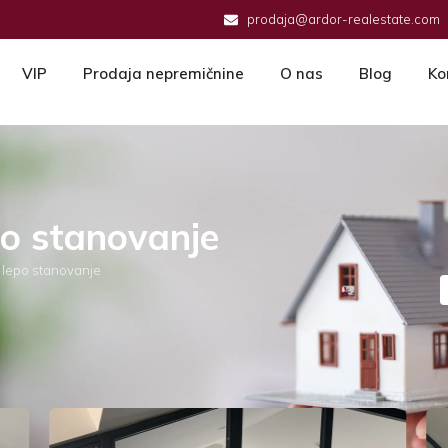
prodaja@ardor-realestate.com
VIP
Prodaja nepremičnine
O nas
Blog
Ko
o stanovanje
 lepo stanovanje