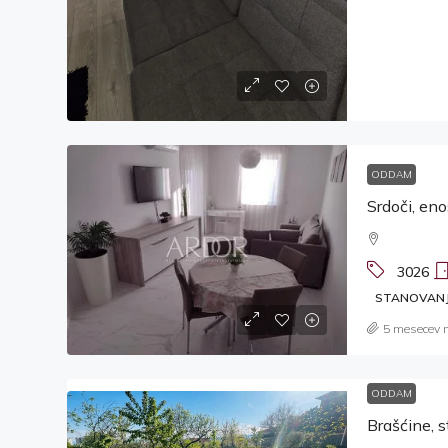
ODDAM
3026
STANOVAN
5 mesecev 
ODDAM
Brašćine, 