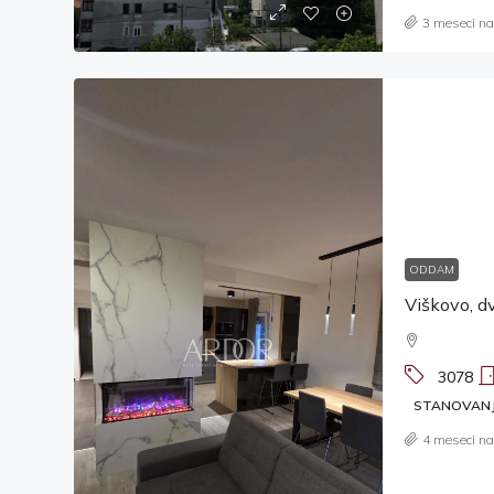
3 meseci na
ODDAM
3078
STANOVAN
4 meseci na