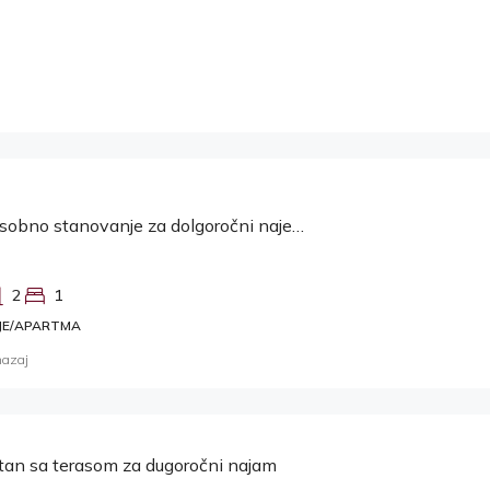
Srdoči, enosobno stanovanje za dolgoročni najem
2
1
JE/APARTMA
nazaj
stan sa terasom za dugoročni najam