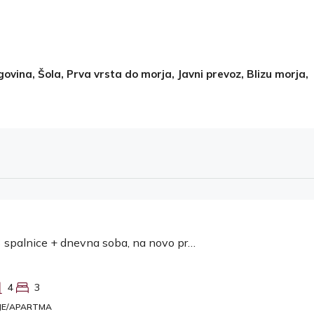
rgovina, Šola, Prva vrsta do morja, Javni prevoz, Blizu morja,
Kostrena, 3 spalnice + dnevna soba, na novo prenovljeno stanovanje za najem
4
3
JE/APARTMA