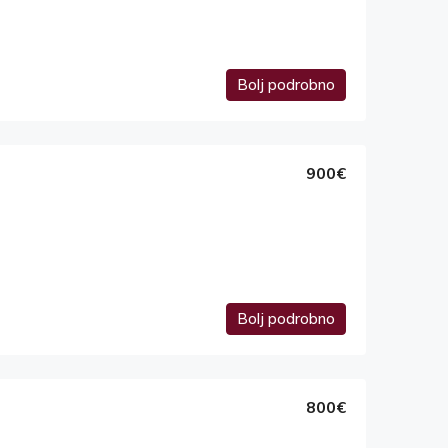
Bolj podrobno
900€
Bolj podrobno
800€