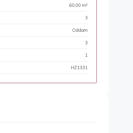
60,00 m²
3
Oddam
3
1
HZ1331