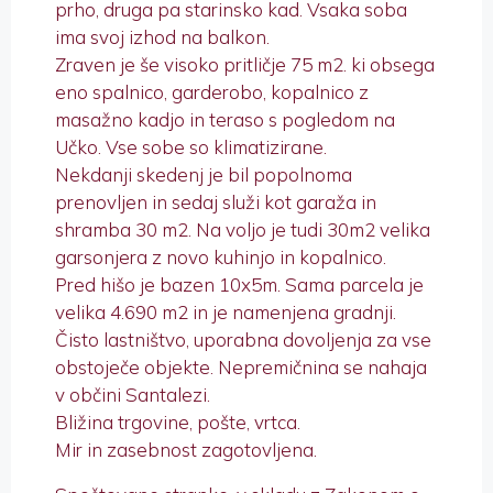
prho, druga pa starinsko kad. Vsaka soba
ima svoj izhod na balkon.
Zraven je še visoko pritličje 75 m2. ki obsega
eno spalnico, garderobo, kopalnico z
masažno kadjo in teraso s pogledom na
Učko. Vse sobe so klimatizirane.
Nekdanji skedenj je bil popolnoma
prenovljen in sedaj služi kot garaža in
shramba 30 m2. Na voljo je tudi 30m2 velika
garsonjera z novo kuhinjo in kopalnico.
Pred hišo je bazen 10x5m. Sama parcela je
velika 4.690 m2 in je namenjena gradnji.
Čisto lastništvo, uporabna dovoljenja za vse
obstoječe objekte. Nepremičnina se nahaja
v občini Santalezi.
Bližina trgovine, pošte, vrtca.
Mir in zasebnost zagotovljena.