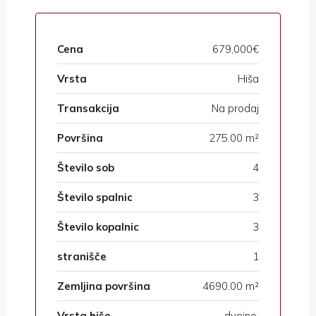
Cena
679,000€
Vrsta
Hiša
Transakcija
Na prodaj
Površina
275.00 m²
Število sob
4
Število spalnic
3
Število kopalnic
3
stranišče
1
Zemljina površina
4690.00 m²
Vrsta hiše
dvojno,