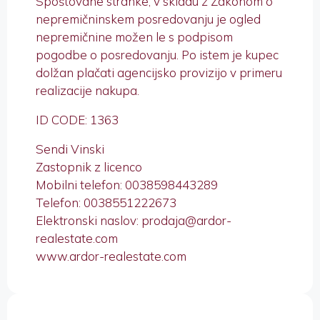
Spoštovane stranke, v skladu z Zakonom o
nepremičninskem posredovanju je ogled
nepremičnine možen le s podpisom
pogodbe o posredovanju. Po istem je kupec
dolžan plačati agencijsko provizijo v primeru
realizacije nakupa.
ID CODE: 1363
Sendi Vinski
Zastopnik z licenco
Mobilni telefon: 0038598443289
Telefon: 0038551222673
Elektronski naslov: prodaja@ardor-
realestate.com
www.ardor-realestate.com