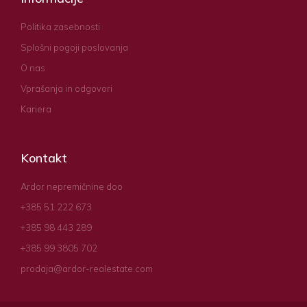
Politika zasebnosti
Splošni pogoji poslovanja
O nas
Vprašanja in odgovori
Kariera
Kontakt
Ardor nepremičnine doo
+385 51 222 673
+385 98 443 289
+385 99 3805 702
prodaja@ardor-realestate.com