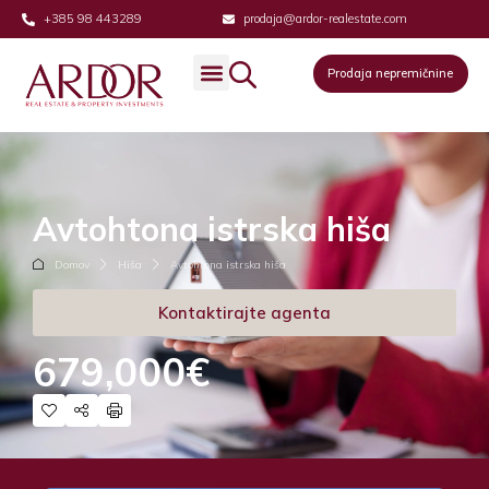
+385 98 443289
prodaja@ardor-realestate.com
Prodaja nepremičnine
Avtohtona istrska hiša
Domov
Hiša
Avtohtona istrska hiša
Kontaktirajte agenta
679,000€