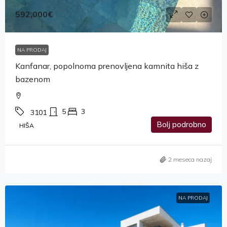
592,000€
NA PRODAJ
Kanfanar, popolnoma prenovljena kamnita hiša z
bazenom
5
3
3101
Bolj podrobno
HIŠA
2 meseca nazaj
NA PRODAJ