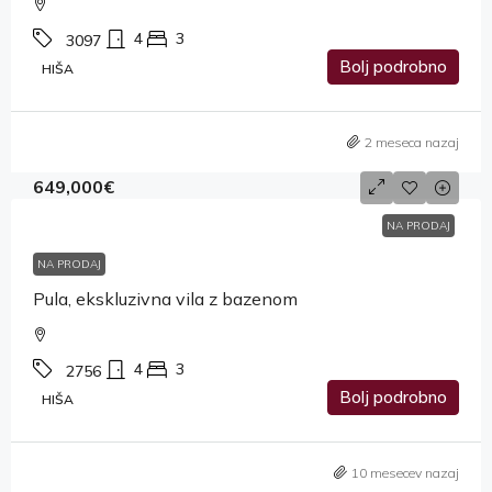
4
3
3097
Bolj podrobno
HIŠA
2 meseca nazaj
649,000€
NA PRODAJ
NA PRODAJ
Pula, ekskluzivna vila z bazenom
4
3
2756
Bolj podrobno
HIŠA
10 mesecev nazaj