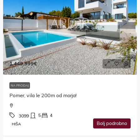
1,449,999€
NA PRODAJ
Pomer, vila le 200m od morja!
5
4
3099
Bolj podrobno
HIŠA