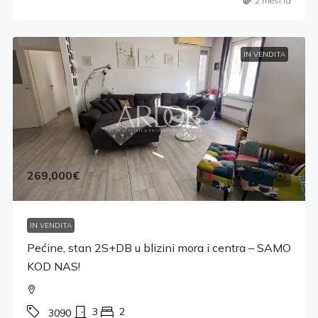
2 mesi fa
IN VENDITA
269,000€
IN VENDITA
Pećine, stan 2S+DB u blizini mora i centra – SAMO
KOD NAS!
3
2
3090