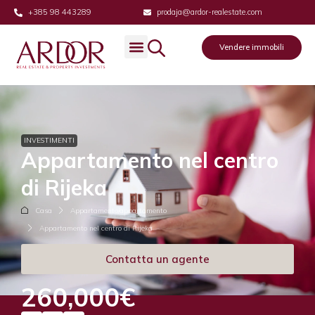
+385 98 443289
prodaja@ardor-realestate.com
Vendere immobili
INVESTIMENTI
Appartamento nel centro
di Rijeka
Casa
Appartamento/appartamento
Appartamento nel centro di Rijeka
Contatta un agente
260,000€