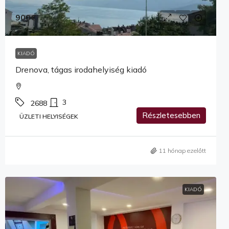
900€
KIADÓ
Drenova, tágas irodahelyiség kiadó
3
2688
Részletesebben
ÜZLETI HELYISÉGEK
11 hónap ezelőtt
KIADÓ