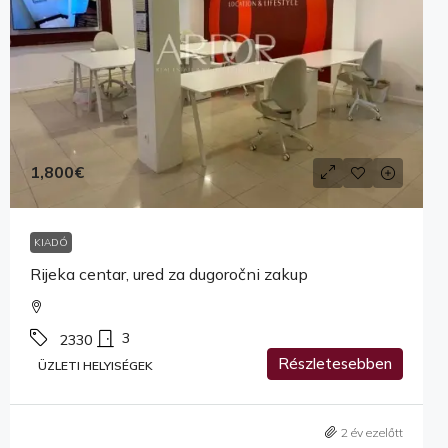
1,800€
KIADÓ
Rijeka centar, ured za dugoročni zakup
3
2330
Részletesebben
ÜZLETI HELYISÉGEK
2 év ezelőtt