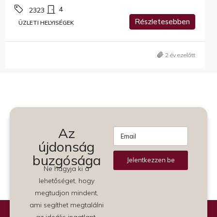
4
2323
Részletesebben
ÜZLETI HELYISÉGEK
2 év ezelőtt
Az
újdonság
buzgósága
Jelentkezzen be
Ne hagyja ki a
Alternative:
lehetőséget, hogy
megtudjon mindent,
ami segíthet megtalálni
az ideális ingatlant.