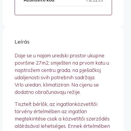
Leírás
Daje se u najam uredski prostor ukupne
površine 27m2, smješten na prvom katu u
najstrožem centru grada, na pješačkoj
udaljenosti svih potrebnih sadržaja.
Vrlo uredan, klimatiziran. Na cijenu se
dodatno obračunavaju režije.
Tisztelt bérlők, az ingatlanközvetítői
törvény értelmében az ingatlan
megtekintése csak a közvetítői szerződés
aláírásával lehetséges. Ennek értelmében