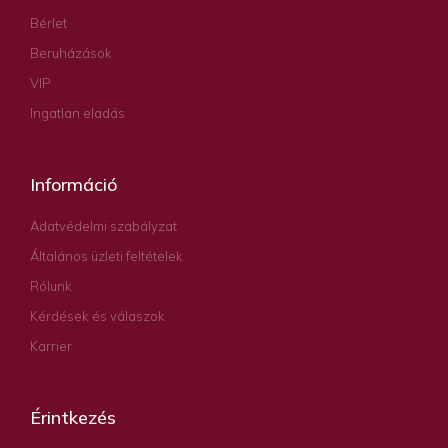
Bérlet
Beruházások
VIP
Ingatlan eladás
Információ
Adatvédelmi szabályzat
Általános üzleti feltételek
Rólunk
Kérdések és válaszok
Karrier
Érintkezés