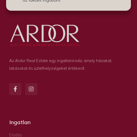
Az Ardor Real Estate egy ingatlaniroda, amely házakat,
lakásokat és üzlethelyiségeket értékesít.
Ingatlan
Eladás