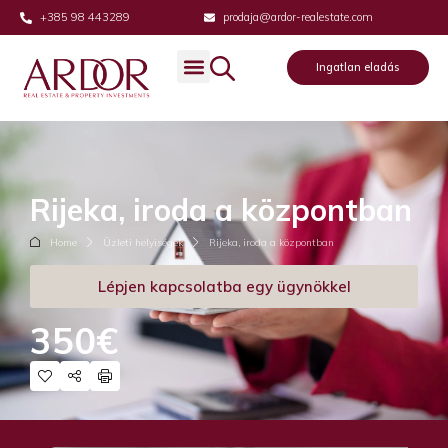
+385 98 443289
prodaja@ardor-realestate.com
Ingatlan eladás
Rijeka, iroda a központban
Home
Üzleti helyiségek
Rijeka, iroda a központban
Lépjen kapcsolatba egy ügynökkel
350€