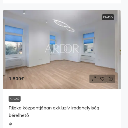
KIADÓ
1,800€
KIADÓ
Rijeka központjában exkluzív irodahelyiség
bérelhető