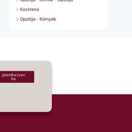
Kostrena
Opatija - Környék
Jelentkezzen
be