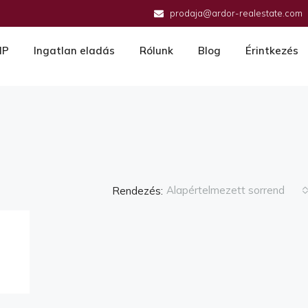
prodaja@ardor-realestate.com
IP
Ingatlan eladás
Rólunk
Blog
Érintkezés
Alapértelmezett sorrend
Rendezés: