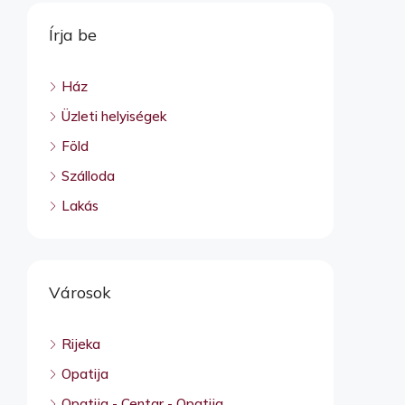
Írja be
Ház
Üzleti helyiségek
Föld
Szálloda
Lakás
Városok
Rijeka
Opatija
Opatija - Centar - Opatija