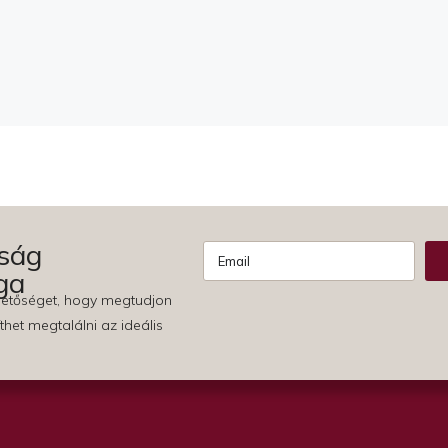
ság
ga
Alternative:
ehetőséget, hogy megtudjon
thet megtalálni az ideális