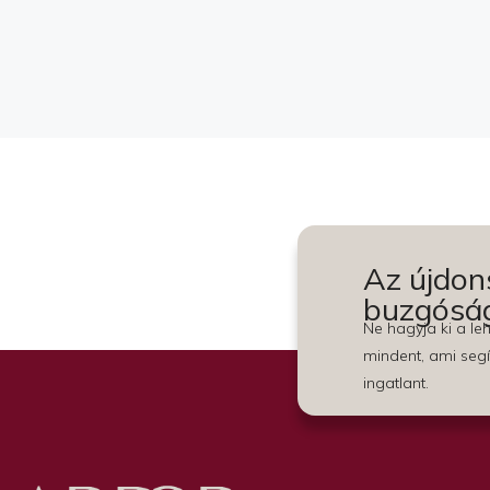
Az újdon
buzgósá
Ne hagyja ki a l
mindent, ami segí
ingatlant.