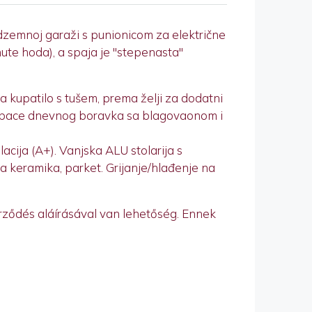
dzemnoj garaži s punionicom za električne
te hoda), a spaja je "stepenasta"
a kupatilo s tušem, prema želji za dodatni
n space dnevnog boravka sa blagovaonom i
lacija (A+). Vanjska ALU stolarija s
a keramika, parket. Grijanje/hlađenje na
erződés aláírásával van lehetőség. Ennek