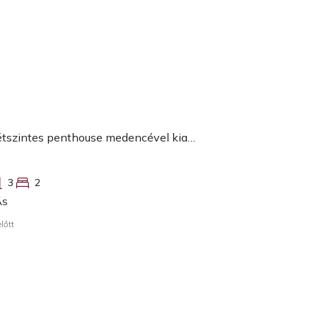
Viškovo, kétszintes penthouse medencével kiadó
3
2
ÁS
lőtt