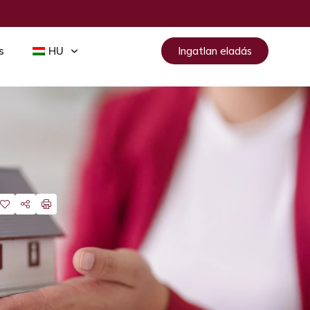
s
HU
Ingatlan eladás