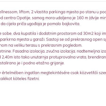
nessom, liftom, 2 vlastita parkinga mjesta po stanu u po
 centra Opatije, samog mora udaljena je 160 m (dvije minu
da cijela priča ugođaja je pomalo bajkovita.
će sobe, dva kupatila i dodatnim prostorom od 30m2 koji im
 parkirna mjesta u garaži. Sastoji se od prekrasnog ope
enom na veliku terasu s prekrasnim pogledom.
etnine. Fasadna izolacija, zvučna izolacija, nadtemeljna izo
d 2,40m isto tako unutarnja protuprovalna vrata, brendiran
stalirano je i podno etažno grijanje.
ny értelmében ingatlan megtekintésére csak közvetítői sz
lékot köteles fizetni.