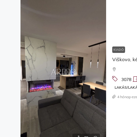
KIADÓ
3078
LAKÁS/LAK
4 hónap eze