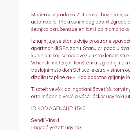
Moderna zgrada sa 7 stanova, bazenom, well
automobile. Prekrasnim pogledom! Zgrada od
šetnjica okružena zelenilom i palmama tako 
Iznajmljuje se stan s dvije prostrane spava
apartman ili SPA zonu. Stanu pripadaju dva
kuhinjom koji se nadovezuju staklenom stij
Vrhunski materijali korišteni u izgradnji nekr
troslojnim staklom Schuco, ekstra visinom o
dizalicu topline a++. Kao dodatno grijanje in
Tisztelt vevők, az ingatlanközvetítői törvé
értelmében a vevő a vásárláskor ügynöki juta
ID KOD AGENCIJE: 1543
Sendi Vinski
Engedélyezett ügynök