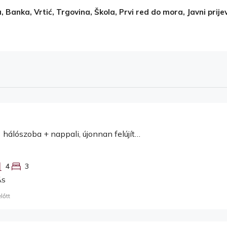
a, Banka, Vrtić, Trgovina, Škola, Prvi red do mora, Javni prije
Kostrena, 3 hálószoba + nappali, újonnan felújított lakás kiadó
4
3
ÁS
lőtt