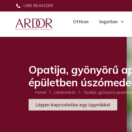
+385 98 443289
Otthon
Ingatlan
Opatija, gyönyörű a
épületben úszómede
Home
Lakás/lakás
Opatija, gyönyörű apartma
Lépjen kapcsolatba egy ügynökkel