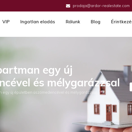
prodaja@ardor-realestate.com
VIP
Ingatlan eladás
Rólunk
Blog
Érintkezé
partman egy új
ncével és mélygarázzsal
n egy új épületben úszómedencével és mélygarázzsal