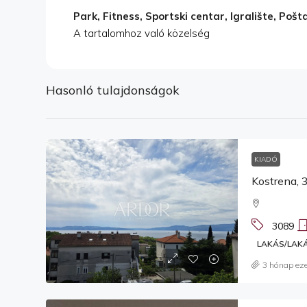
Park, Fitness, Sportski centar, Igralište, Pošt
A tartalomhoz való közelség
Hasonló tulajdonságok
KIADÓ
3089
LAKÁS/LAK
3 hónap eze