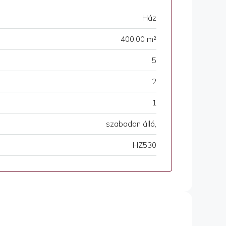
Ház
400,00 m²
5
2
1
szabadon álló,
HZ530