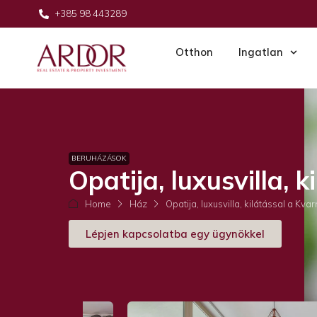
+385 98 443289
Otthon
Ingatlan
BERUHÁZÁSOK
Opatija, luxusvilla, 
Home
Ház
Opatija, luxusvilla, kilátással a Kva
Lépjen kapcsolatba egy ügynökkel