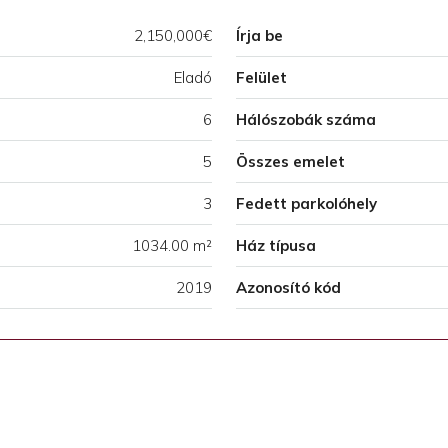
2,150,000€
Írja be
Eladó
Felület
6
Hálószobák száma
5
Összes emelet
3
Fedett parkolóhely
1034.00 m²
Ház típusa
2019
Azonosító kód