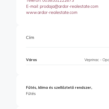
Telefon: 0038551222673
E-mail: prodaja@ardor-realestate.com
www.ardor-realestate.com
Cím
Város
Veprinac - Opat
Fűtés, klíma és szellőztető rendszer,
Fűtés