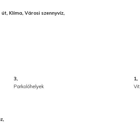
s út, Klíma, Városi szennyvíz,
3,
1,
Parkolóhelyek
Vi
z,