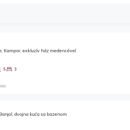
e, Kampor, exkluzív ház medencével
5
3
lőtt
Banjol, dvojna kuća sa bazenom