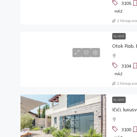
3105
HÁZ
2 hónap eze
ELADÓ
Otok Rab, 
3104
HÁZ
2 hónap eze
ELADÓ
Ičići, luxu
3100