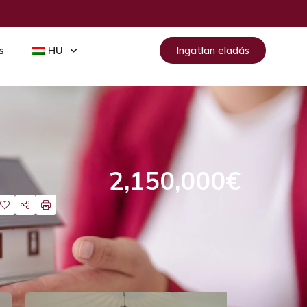
s
HU
Ingatlan eladás
2,150,000€