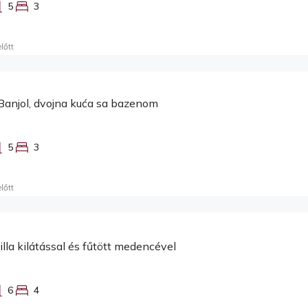
5
3
lőtt
Banjol, dvojna kuća sa bazenom
5
3
lőtt
svilla kilátással és fűtött medencével
6
4