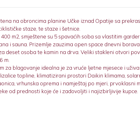
štena na obroncima planine Učke iznad Opatije sa prekras
klističke staze, te staze i šetnice.
400 m2, smještene su 5 spavaćih soba sa vlastitim garde
ana i sauna. Prizemlje zauzima open space dnevni borava
l za deset osoba te kamin na drva. Veliki stakleni otvori p
6 m.
m za blagovanje idealna je za vruće ljetne mjesece i uživan
izalice topline, klimatizirani prostori Daikin klimama, sola
onica, vrhunska oprema i namještaj po mjeri, prvoklasni mate
od prednosti koje će i zadovoljiti i najizbirljivije kupce.