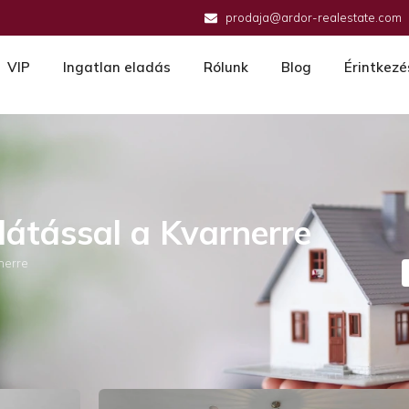
prodaja@ardor-realestate.com
VIP
Ingatlan eladás
Rólunk
Blog
Érintkezé
kilátással a Kvarnerre
rnerre