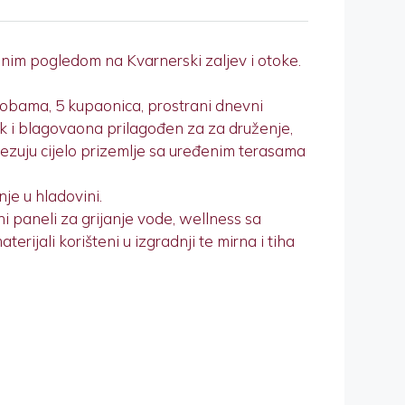
nim pogledom na Kvarnerski zaljev i otoke.
robama, 5 kupaonica, prostrani dnevni
k i blagovaona prilagođen za za druženje,
ovezuju cijelo prizemlje sa uređenim terasama
je u hladovini.
rni paneli za grijanje vode, wellness sa
rijali korišteni u izgradnji te mirna i tiha