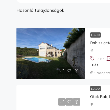
Hasonló tulajdonságok
ELADÓ
Rab sziget
3109
HÁZ
1 hónap eze
ELADÓ
Otok Rab, 