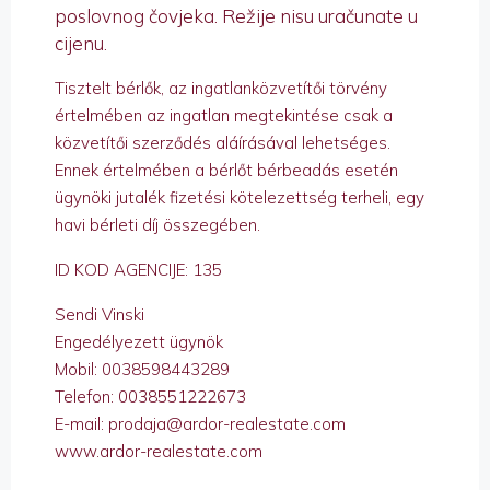
poslovnog čovjeka. Režije nisu uračunate u
cijenu.
Tisztelt bérlők, az ingatlanközvetítői törvény
értelmében az ingatlan megtekintése csak a
közvetítői szerződés aláírásával lehetséges.
Ennek értelmében a bérlőt bérbeadás esetén
ügynöki jutalék fizetési kötelezettség terheli, egy
havi bérleti díj összegében.
ID KOD AGENCIJE: 135
Sendi Vinski
Engedélyezett ügynök
Mobil: 0038598443289
Telefon: 0038551222673
E-mail: prodaja@ardor-realestate.com
www.ardor-realestate.com