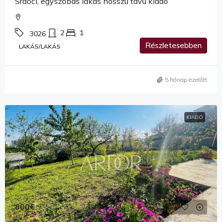
Srdoči, egyszobás lakás hosszú távú kiadó
2
1
3026
Részletesebben
LAKÁS/LAKÁS
5 hónap ezelőtt
KIADÓ
800€