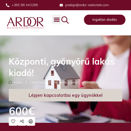
+385 98 443289
prodaja@ardor-realestate.com
Ingatlan eladás
Központi, gyönyörű lakás
kiadó!
Home
Lakás/lakás
Központi, gyönyörű lakás kiadó!
Lépjen kapcsolatba egy ügynökkel
600€