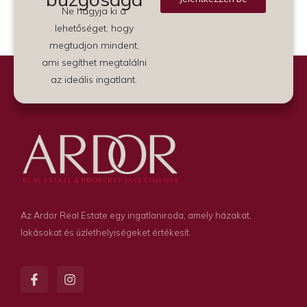
Ne hagyja ki a
Alternative:
lehetőséget, hogy
megtudjon mindent,
ami segíthet megtalálni
az ideális ingatlant.
Az Ardor Real Estate egy ingatlaniroda, amely házakat,
lakásokat és üzlethelyiségeket értékesít.