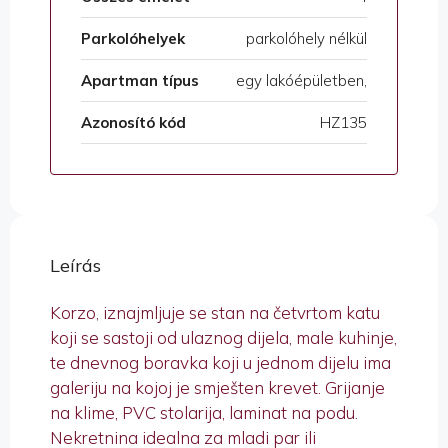
Parkolóhelyek
parkolóhely nélkül
Apartman típus
egy lakóépületben,
Azonosító kód
HZ135
Leírás
Korzo, iznajmljuje se stan na četvrtom katu
koji se sastoji od ulaznog dijela, male kuhinje,
te dnevnog boravka koji u jednom dijelu ima
galeriju na kojoj je smješten krevet. Grijanje
na klime, PVC stolarija, laminat na podu.
Nekretnina idealna za mladi par ili