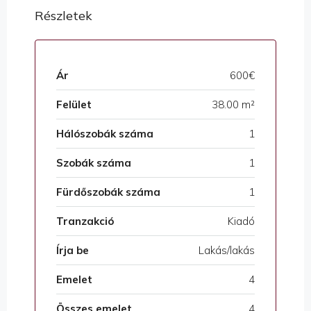
Részletek
Ár
600€
Felület
38.00 m²
Hálószobák száma
1
Szobák száma
1
Fürdőszobák száma
1
Tranzakció
Kiadó
Írja be
Lakás/lakás
Emelet
4
Összes emelet
4