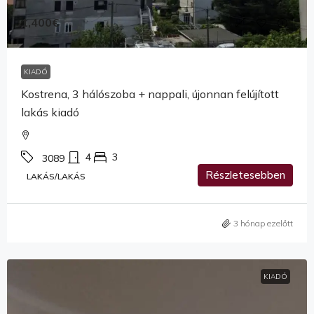
1,400€
KIADÓ
Kostrena, 3 hálószoba + nappali, újonnan felújított
lakás kiadó
4
3
3089
Részletesebben
LAKÁS/LAKÁS
3 hónap ezelőtt
KIADÓ