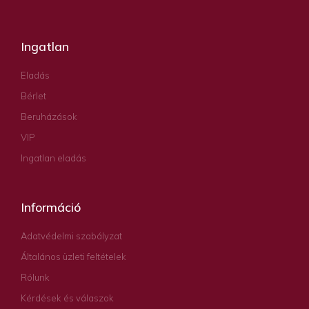
Ingatlan
Eladás
Bérlet
Beruházások
VIP
Ingatlan eladás
Információ
Adatvédelmi szabályzat
Általános üzleti feltételek
Rólunk
Kérdések és válaszok