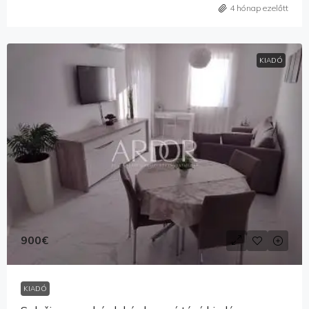
4 hónap ezelőtt
KIADÓ
900€
KIADÓ