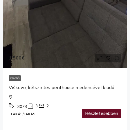
1,500€
KIADÓ
Viškovo, kétszintes penthouse medencével kiadó
3
2
3078
Részletesebben
LAKÁS/LAKÁS