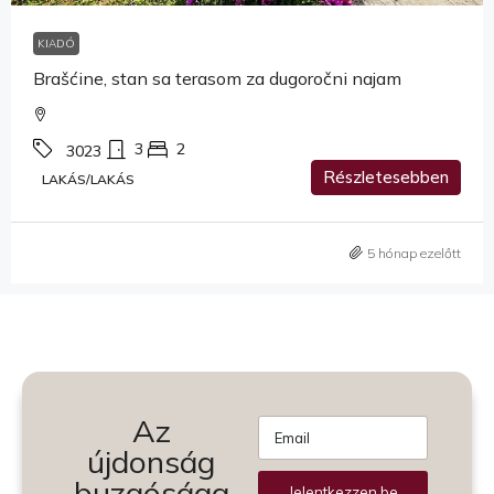
KIADÓ
Brašćine, stan sa terasom za dugoročni najam
3
2
3023
Részletesebben
LAKÁS/LAKÁS
5 hónap ezelőtt
Az
újdonság
buzgósága
Jelentkezzen be