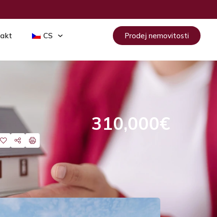
akt
CS
Prodej nemovitosti
310,000€