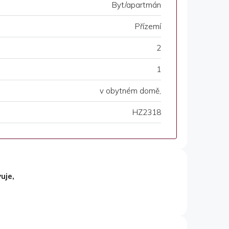
Byt/apartmán
Přízemí
2
1
v obytném domě,
HZ2318
uje,