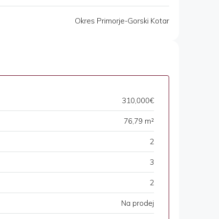
Okres Primorje-Gorski Kotar
310,000€
76,79 m²
2
3
2
Na prodej