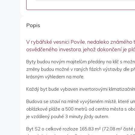
Popis
V rybářské vesnici Povile, nedaleko známého 
osvědčeného investora, jehož dokončení je pl
Byty budou novým majitelům předány na klíč s možno
změny budou možné v raných fázích výstavby dle přán
krásným výhledem na moře.
Každý byt bude vybaven invertorovými klimatizačním
Budova se staví na mírně vyvýšeném místě, které umo
oblázkové pláže a 500 metrů od centra města s obch
je vzdálený pouhé 3 minuty jízdy autem.
Byt S2 o celkové rozloze 165,83 m² (72,08 m² čisté 