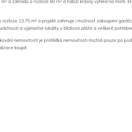
7 m² a zahradu o rozloze 80 m² a nabízí krásný výhled na moře, 
 o rozloze 13,75 m² a projekt zahrnuje i možnost zakoupení garáž
unkčnosti a výjimečné lokality v blízkosti pláže a veškeré potřeb
dkování nemovitostí je prohlídka nemovitosti možná pouze po po
alizace koupě.