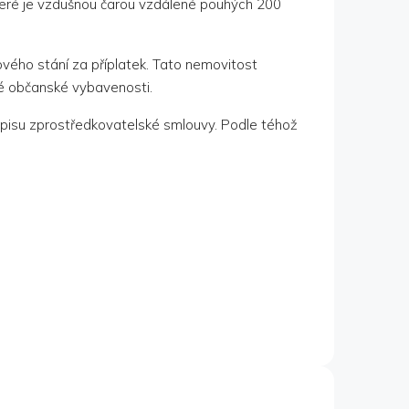
které je vzdušnou čarou vzdálené pouhých 200
ového stání za příplatek. Tato nemovitost
né občanské vybavenosti.
dpisu zprostředkovatelské smlouvy. Podle téhož