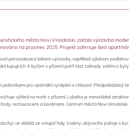
turistického města Novi Vinodolski, začala výstavba mod
ánováno na prosinec 2025. Projekt zahrnuje šest apartmán
stí personalizace během výstavby, například výběrem podlahovýc
í kupujících. K bytům v přízemí patří část zahrady, zatímco byty
i jednotkami pro optimální vytápění a chlazení. Předpokládaný te
žňuje výhled na moře z přízemí. Lokalita je mimořádně atraktivn
ody, restauracemi a kavárnami. Centrum města Novi Vinodolski j
plochy) se skládá ze vstupní haly, toalety, obývacího pokoje s ku