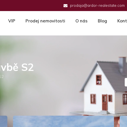
prodaja@ardor-realestate.com
VIP
Prodej nemovitosti
O nás
Blog
Kont
avbě S2
 S2