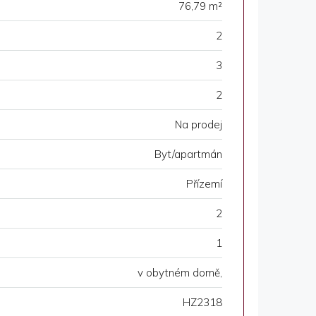
76,79 m²
2
3
2
Na prodej
Byt/apartmán
Přízemí
2
1
v obytném domě,
HZ2318