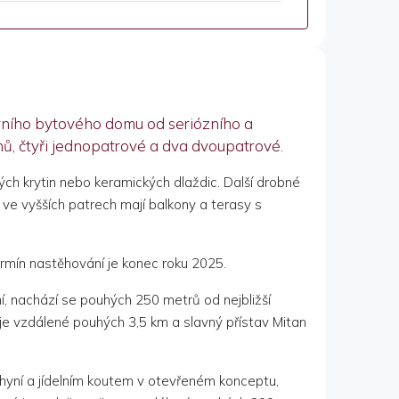
erního bytového domu od seriózního a
ů, čtyři jednopatrové a dva dvoupatrové.
h krytin nebo keramických dlaždic. Další drobné
 ve vyšších patrech mají balkony a terasy s
rmín nastěhování je konec roku 2025.
í, nachází se pouhých 250 metrů od nejbližší
e vzdálené pouhých 3,5 km a slavný přístav Mitan
chyní a jídelním koutem v otevřeném konceptu,