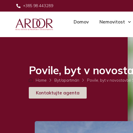
+385 98 443289
Domov
Nemovitost
Povile, byt v novost
Home
Byt/apartmán
Povile, byt v novostavbě
Kontaktujte agenta