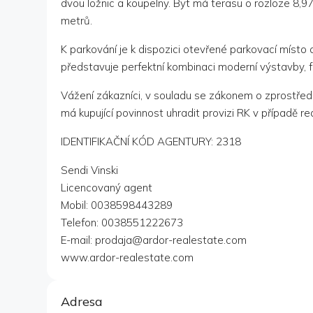
dvou ložnic a koupelny. Byt má terasu o rozloze 8,9
metrů.
K parkování je k dispozici otevřené parkovací místo
představuje perfektní kombinaci moderní výstavby, f
Vážení zákazníci, v souladu se zákonem o zprostře
má kupující povinnost uhradit provizi RK v případě re
IDENTIFIKAČNÍ KÓD AGENTURY: 2318
Sendi Vinski
Licencovaný agent
Mobil: 0038598443289
Telefon: 0038551222673
E-mail: prodaja@ardor-realestate.com
www.ardor-realestate.com
Adresa