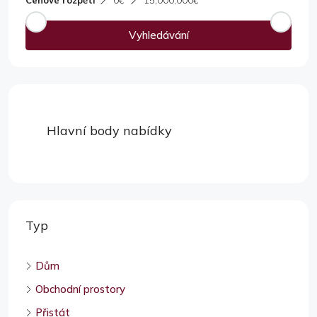
Cenové rozpětí
0€
15,000,000€
Vyhledávání
Hlavní body nabídky
Typ
Dům
Obchodní prostory
Přistát