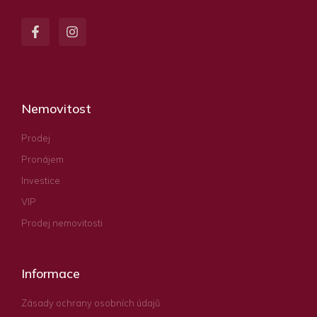
Nemovitost
Prodej
Pronájem
Investice
VIP
Prodej nemovitosti
Informace
Zásady ochrany osobních údajů