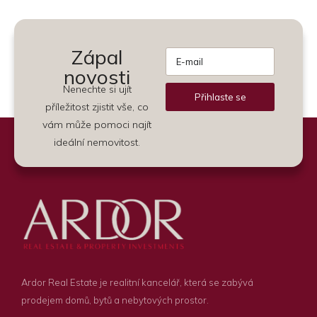
Zápal
novosti
Nenechte si ujít
Přihlaste se
příležitost zjistit vše, co
Alternative:
vám může pomoci najít
ideální nemovitost.
Ardor Real Estate je realitní kancelář, která se zabývá
prodejem domů, bytů a nebytových prostor.