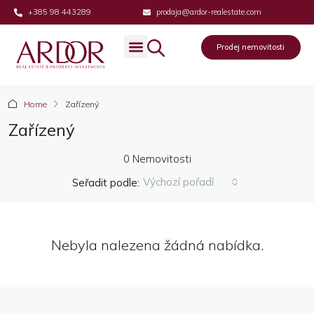
+385 98 443289
prodaja@ardor-realestate.com
Prodej nemovitosti
Home
Zařízený
Zařízený
0 Nemovitosti
Výchozí pořadí
Seřadit podle:
Nebyla nalezena žádná nabídka.