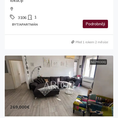
lokaciji
1
3106
Podrobněji
BYT/APARTMÁN
Před 1 rokem 2 měsíce
NA PRODEJ
269,000€