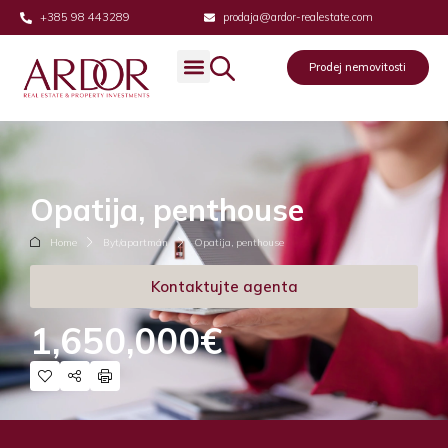
+385 98 443289
prodaja@ardor-realestate.com
Prodej nemovitosti
Opatija, penthouse
Home
Byt/apartmán
Opatija, penthouse
Kontaktujte agenta
1,650,000€