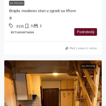
NA PRODEJ
Brajda, moderan stan u zgradi sa liftom
3
2
3115
Podrobněji
BYT/APARTMÁN
Před 1 rokem 1 měsíc
NA PRODEJ