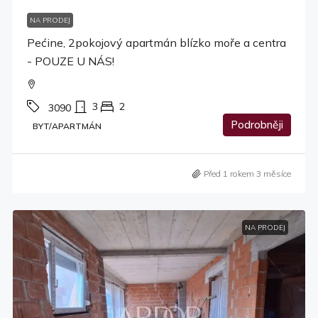
NA PRODEJ
Pećine, 2pokojový apartmán blízko moře a centra
- POUZE U NÁS!
3
2
3090
Podrobněji
BYT/APARTMÁN
Před 1 rokem 3 měsíce
NA PRODEJ