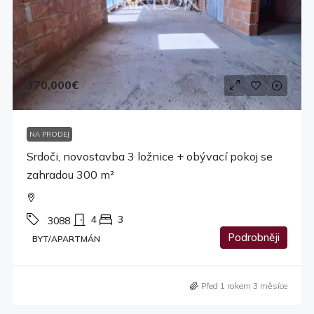
370,000€
NA PRODEJ
Srdoči, novostavba 3 ložnice + obývací pokoj se
zahradou 300 m²
4
3
3088
Podrobněji
BYT/APARTMÁN
Před 1 rokem 3 měsíce