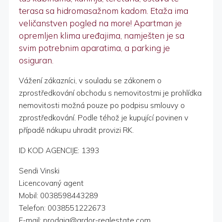
terasa sa hidromasažnom kadom. Etaža ima
veličanstven pogled na more! Apartman je
opremljen klima uređajima, namješten je sa
svim potrebnim aparatima, a parking je
osiguran.
Vážení zákazníci, v souladu se zákonem o
zprostředkování obchodu s nemovitostmi je prohlídka
nemovitosti možná pouze po podpisu smlouvy o
zprostředkování. Podle téhož je kupující povinen v
případě nákupu uhradit provizi RK.
ID KOD AGENCIJE: 1393
Sendi Vinski
Licencovaný agent
Mobil: 0038598443289
Telefon: 0038551222673
E-mail: prodaja@ardor-realestate.com