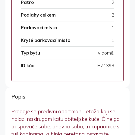
Patro
2
Podlahy celkem
2
Parkovací místa
1
Kryté parkovací místo
1
Typ bytu
v domě,
ID kód
HZ1393
Popis
Prodaje se predivni apartman - etaža koji se
nalazi na drugom katu obiteljske kuće. Čine ga
tri spavaće sobe, dnevna soba, tri kupaonice s
tuš kabinama, kuhinja, teretana, ostava te