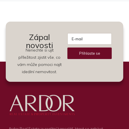
Zápal
novosti
Nenechte si ujít
Přihlaste se
příležitost zjistit vše, co
Alternative:
vám může pomoci najít
ideální nemovitost.
Ardor Real Estate je realitní kancelář, která se zabývá