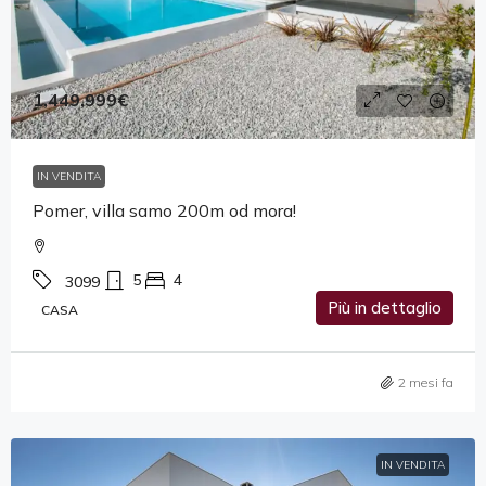
1,449,999€
IN VENDITA
Pomer, villa samo 200m od mora!
5
4
3099
Più in dettaglio
CASA
2 mesi fa
IN VENDITA