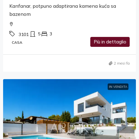
Kanfanar, potpuno adaptirana kamena kuća sa
bazenom
5
3
3101
Più in dettaglio
CASA
2 mesi fa
IN VENDITA