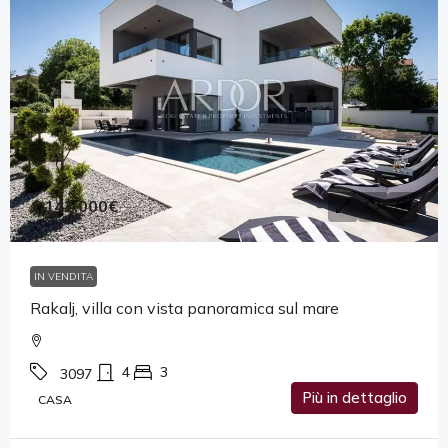
1,142,000€
IN VENDITA
Rakalj, villa con vista panoramica sul mare
4
3
3097
Più in dettaglio
CASA