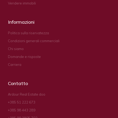
Vendere immobili
Informazioni
Politica sulla riservatezza
Condizioni generali commerciali
Chi siamo
Domande e risposte
Carriera
Contatto
Ardour Real Estate doo
+385 51 222 673
+385 98 443 289