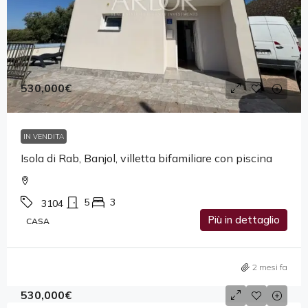
530,000€
IN VENDITA
Isola di Rab, Banjol, villetta bifamiliare con piscina
5
3
3104
Più in dettaglio
CASA
2 mesi fa
530,000€