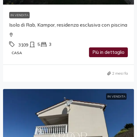
IN VENDITA
Isola di Rab, Kampor, residenza esclusiva con piscina
5
3
3109
Più in dettaglio
CASA
2 mesi fa
IN VENDITA