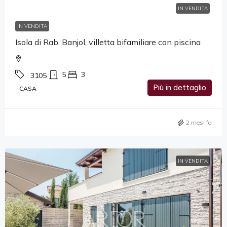
IN VENDITA
IN VENDITA
Isola di Rab, Banjol, villetta bifamiliare con piscina
5
3
3105
Più in dettaglio
CASA
2 mesi fa
IN VENDITA