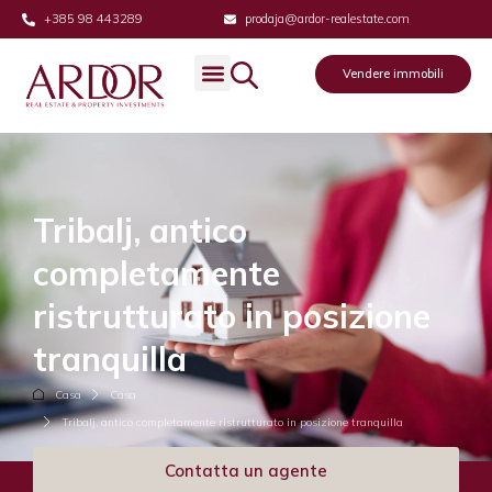
+385 98 443289
prodaja@ardor-realestate.com
Vendere immobili
Tribalj, antico
completamente
ristrutturato in posizione
tranquilla
Casa
Casa
Tribalj, antico completamente ristrutturato in posizione tranquilla
Contatta un agente