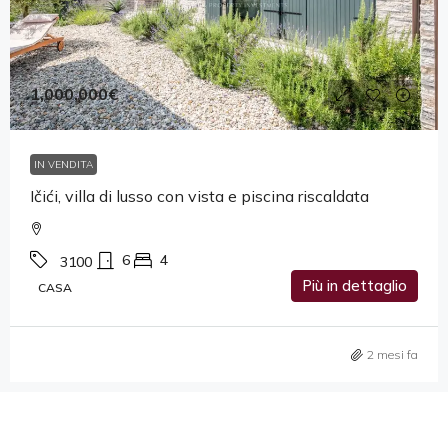
1,000,000€
IN VENDITA
Ičići, villa di lusso con vista e piscina riscaldata
6
4
3100
Più in dettaglio
CASA
2 mesi fa