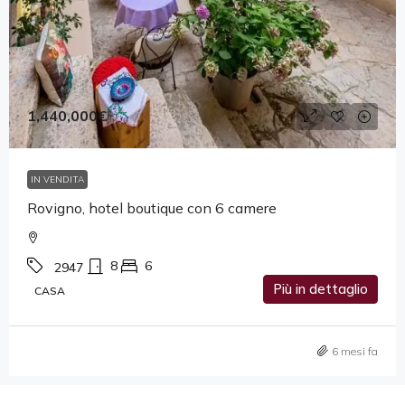
1,440,000€
IN VENDITA
Rovigno, hotel boutique con 6 camere
8
6
2947
Più in dettaglio
CASA
6 mesi fa