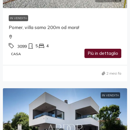
IN VENDITA
Pomer, villa samo 200m od mora!
5
4
3099
Più in dettaglio
CASA
2 mesi fa
IN VENDITA