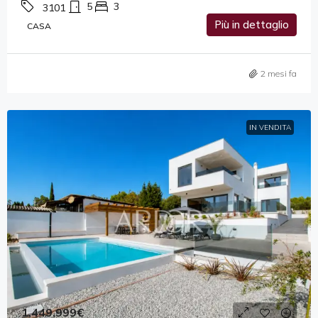
5
3
3101
Più in dettaglio
CASA
2 mesi fa
IN VENDITA
1,449,999€