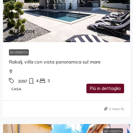
1,142,000€
IN VENDITA
Rakalj, villa con vista panoramica sul mare
4
3
3097
Più in dettaglio
CASA
2 mesi fa
IN VENDITA