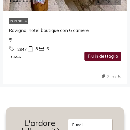
1,440,000€
IN VENDITA
Rovigno, hotel boutique con 6 camere
8
6
2947
Più in dettaglio
CASA
6 mesi fa
L'ardore