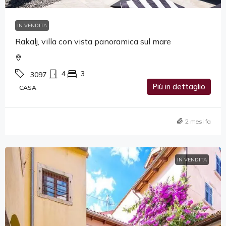
IN VENDITA
Rakalj, villa con vista panoramica sul mare
4
3
3097
Più in dettaglio
CASA
2 mesi fa
IN VENDITA