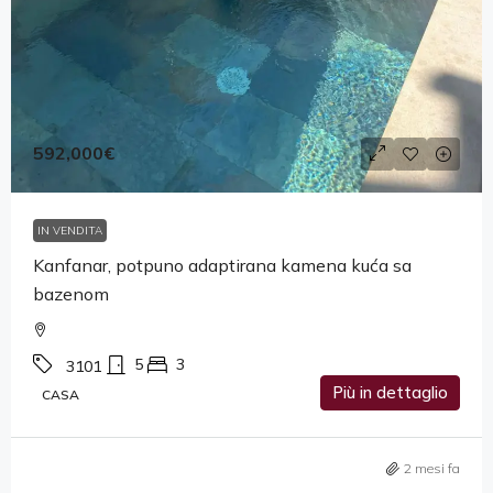
592,000€
IN VENDITA
Kanfanar, potpuno adaptirana kamena kuća sa
bazenom
5
3
3101
Più in dettaglio
CASA
2 mesi fa