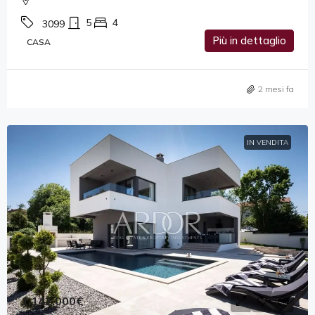
5
4
3099
Più in dettaglio
CASA
2 mesi fa
IN VENDITA
1,142,000€