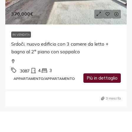
370,000€
IN VENDITA
Srdoči, nuovo edificio con 3 camere da letto +
bagno al 2° piano con soppalco
4
3
3087
Più in dettaglio
APPARTAMENTO/APPARTAMENTO
3 mesi fa