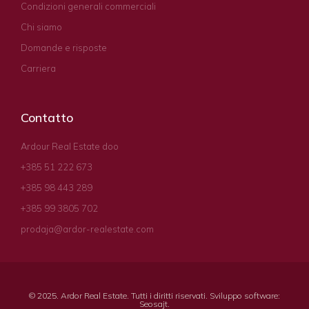
Condizioni generali commerciali
Chi siamo
Domande e risposte
Carriera
Contatto
Ardour Real Estate doo
+385 51 222 673
+385 98 443 289
+385 99 3805 702
prodaja@ardor-realestate.com
© 2025. Ardor Real Estate. Tutti i diritti riservati. Sviluppo software:
Seosajt
.