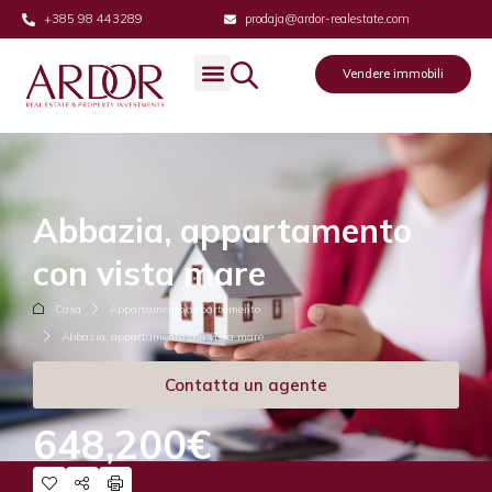
+385 98 443289
prodaja@ardor-realestate.com
Vendere immobili
Abbazia, appartamento
con vista mare
Casa
Appartamento/appartamento
Abbazia, appartamento con vista mare
Contatta un agente
648,200€