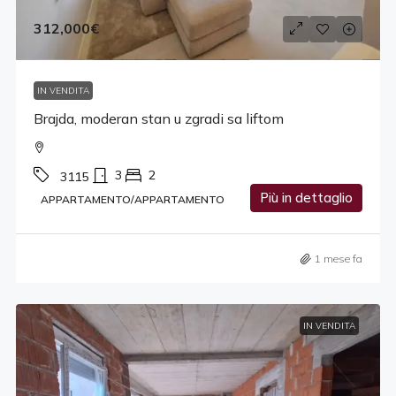
312,000€
IN VENDITA
Brajda, moderan stan u zgradi sa liftom
3
2
3115
Più in dettaglio
APPARTAMENTO/APPARTAMENTO
1 mese fa
IN VENDITA