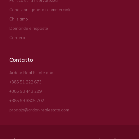
Politica sulla riservatezza
Condizioni generali commerciali
Chi siamo
Domande e risposte
Carriera
Contatto
Ardour Real Estate doo
+385 51 222 673
+385 98 443 289
+385 99 3805 702
prodaja@ardor-realestate.com