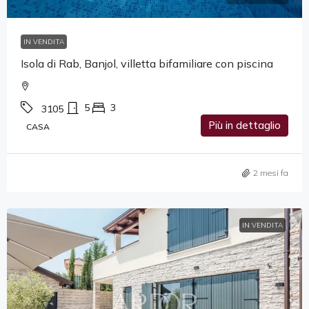
IN VENDITA
Isola di Rab, Banjol, villetta bifamiliare con piscina
5
3
3105
Più in dettaglio
CASA
2 mesi fa
IN VENDITA