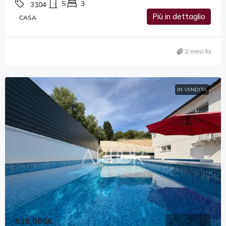
5
3
3104
Più in dettaglio
CASA
2 mesi fa
IN VENDITA
530,000€