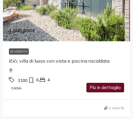
1,000,000€
IN VENDITA
Ičići, villa di lusso con vista e piscina riscaldata
6
4
3100
Più in dettaglio
CASA
2 mesi fa