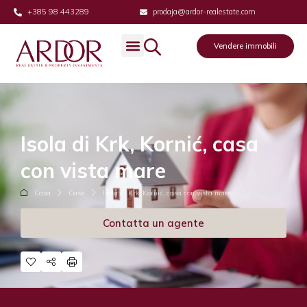
+385 98 443289
prodaja@ardor-realestate.com
Vendere immobili
Isola di Krk, Kornić, casa
con vista mare
Casa
Casa
Isola di Krk, Kornić, casa con vista mare
Contatta un agente