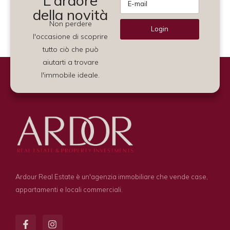
L'ardore
della novità
Non perdere
Login
l'occasione di scoprire
Alternative:
tutto ciò che può
aiutarti a trovare
l'immobile ideale.
Ardour Real Estate è un'agenzia immobiliare che vende case,
appartamenti e locali commerciali.