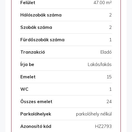
Felület
47.00 m²
Hálószobák száma
2
Szobák száma
2
Fürdőszobák száma
1
Tranzakció
Eladó
Írja be
Lakás/lakás
Emelet
15
WC
1
Összes emelet
24
Parkolóhelyek
parkolóhely nélkül
Azonosító kód
HZ2793