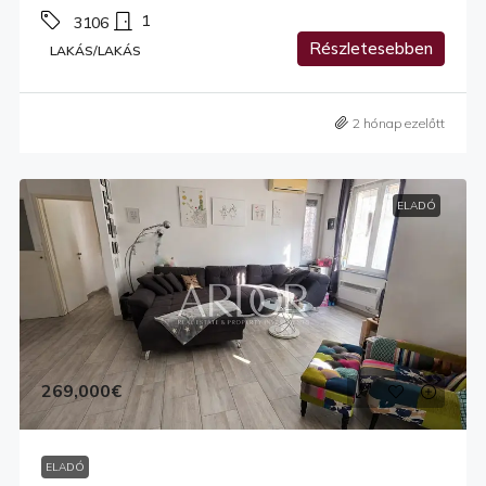
1
3106
Részletesebben
LAKÁS/LAKÁS
2 hónap ezelőtt
ELADÓ
269,000€
ELADÓ