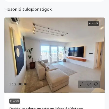
Hasonló tulajdonságok
ELADÓ
312,000€
ELADÓ
Brajda, modern apartman liftes épületben