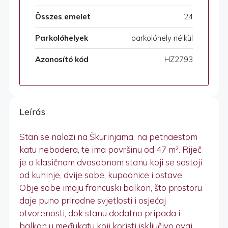
Összes emelet
24
Parkolóhelyek
parkolóhely nélkül
Azonosító kód
HZ2793
Leírás
Stan se nalazi na Škurinjama, na petnaestom
katu nebodera, te ima površinu od 47 m². Riječ
je o klasičnom dvosobnom stanu koji se sastoji
od kuhinje, dvije sobe, kupaonice i ostave.
Obje sobe imaju francuski balkon, što prostoru
daje puno prirodne svjetlosti i osjećaj
otvorenosti, dok stanu dodatno pripada i
balkon u međukatu koji koristi isključivo ovaj