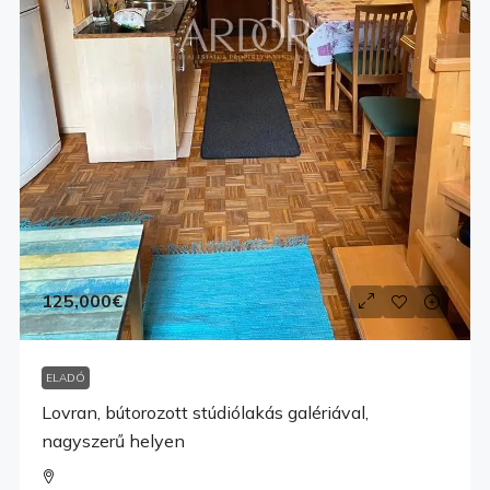
125,000€
ELADÓ
Lovran, bútorozott stúdiólakás galériával,
nagyszerű helyen