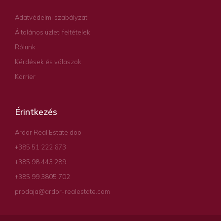
Adatvédelmi szabályzat
Általános üzleti feltételek
Rólunk
Kérdések és válaszok
Karrier
Érintkezés
Ardor Real Estate doo
+385 51 222 673
+385 98 443 289
+385 99 3805 702
prodaja@ardor-realestate.com