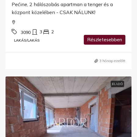
Pećine, 2 hálószobás apartman a tenger és a
központ közelében - CSAK NÁLUNK!
3
2
3090
Részletesebben
LAKÁS/LAKÁS
3 hónap ezelőtt
ELADÓ