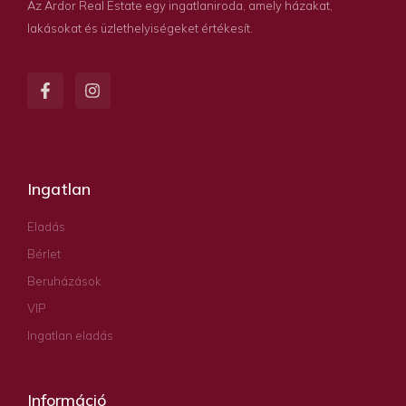
Az Ardor Real Estate egy ingatlaniroda, amely házakat,
lakásokat és üzlethelyiségeket értékesít.
Ingatlan
Eladás
Bérlet
Beruházások
VIP
Ingatlan eladás
Információ