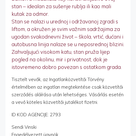
stan – idealan za sušenje rublja ili kao mali
kutak za odmor.
Stan se nalazi u urednoj i održavanoj zgradi s
liftom, a okružen je svim važnim sadržajima za
ugodan svakodnevni život – škola, vrtić, dućani i
autobusna linija nalaze se u neposrednoj blizini.
Zahvaljujući visokom katu, stan pruža lijep
pogled na okolinu, mir i privatnost, dok je
istovremeno dobro povezan s ostatkom grada.
Tisztelt vevők, az Ingatlanközvetítői Törvény
értelmében az ingatlan megtekintése csak közvetítői
szerződés aláírása után lehetséges. Vásárlás esetén
a vevő köteles közvetítői jutalékot fizetni.
ID KOD AGENCIJE: 2793
Sendi Vinski
Engedélyezett ügynök