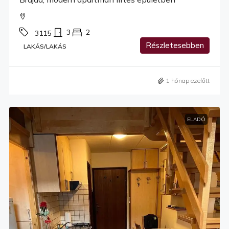
3
2
3115
Részletesebben
LAKÁS/LAKÁS
1 hónap ezelőtt
ELADÓ