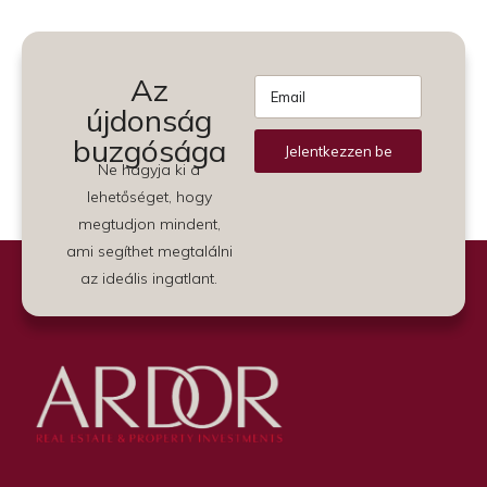
Az
újdonság
buzgósága
Jelentkezzen be
Ne hagyja ki a
Alternative:
lehetőséget, hogy
megtudjon mindent,
ami segíthet megtalálni
az ideális ingatlant.