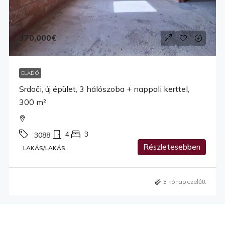
370,000€
ELADÓ
Srdoči, új épület, 3 hálószoba + nappali kerttel,
300 m²
4
3
3088
Részletesebben
LAKÁS/LAKÁS
3 hónap ezelőtt