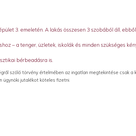
pület 3. emeletén. A lakás összesen 3 szobából áll, ebből
áshoz – a tenger, üzletek, iskolák és minden szükséges ké
sztikai bérbeadásra is.
ségről szóló törvény értelmében az ingatlan megtekintése csak a 
gynöki jutalékot köteles fizetni.