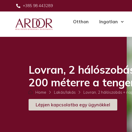
+385 98 443289
Otthon
Ingatlan
Lovran, 2 hálószobá
200 méterre a tenge
Home
Lakás/lakás
Lovran, 2 hálószobás + nap
Lépjen kapcsolatba egy ügynökkel