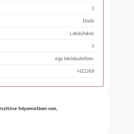
2
Eladó
Lakás/lakás
3
egy lakóépületben,
HZ2269
észítése folyamatban van,