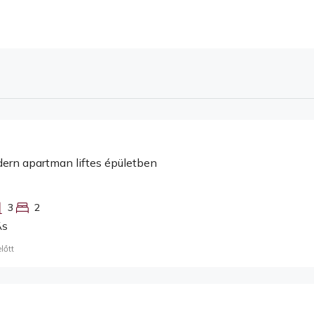
dern apartman liftes épületben
3
2
ÁS
lőtt