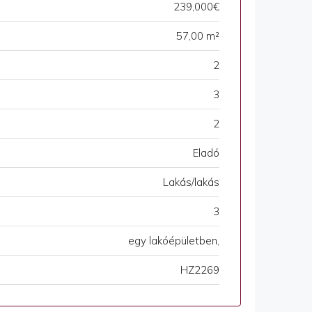
239,000€
57,00 m²
2
3
2
Eladó
Lakás/lakás
3
egy lakóépületben,
HZ2269