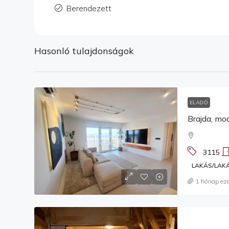
Berendezett
Hasonló tulajdonságok
ELADÓ
Brajda, mo
3115
LAKÁS/LAK
1 hónap eze