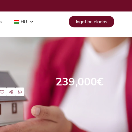
s
HU
Ingatlan eladás
239,000€