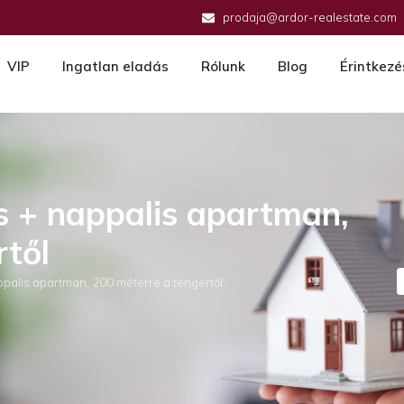
prodaja@ardor-realestate.com
VIP
Ingatlan eladás
Rólunk
Blog
Érintkezé
s + nappalis apartman,
rtől
palis apartman, 200 méterre a tengertől