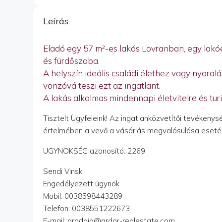
Leírás
Eladó egy 57 m²-es lakás Lovranban, egy lakóé
és fürdőszoba.
A helyszín ideális családi élethez vagy nyaral
vonzóvá teszi ezt az ingatlant.
A lakás alkalmas mindennapi életvitelre és turi
Tisztelt Ügyfeleink! Az ingatlanközvetítői tevékeny
értelmében a vevő a vásárlás megvalósulása esetén ü
ÜGYNÖKSÉG azonosító: 2269
Sendi Vinski
Engedélyezett ügynök
Mobil: 0038598443289
Telefon: 0038551222673
E-mail: prodaja@ardor-realestate.com