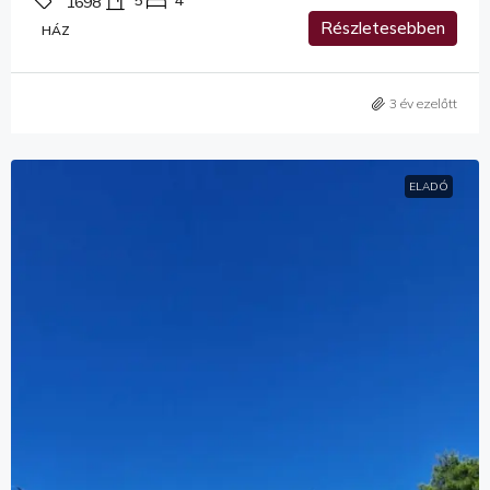
5
4
1698
Részletesebben
HÁZ
3 év ezelőtt
ELADÓ