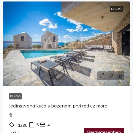
ELADÓ
ELADÓ
Jedinstvena kuća s bazenom prvi red uz more
5
4
1290
Részletesebben
HÁZ