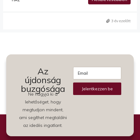
3 év ezelőtt
Az
újdonság
buzgósága
Jelentkezzen be
Ne hagyja ki a
Alternative:
lehetőséget, hogy
megtudjon mindent,
ami segíthet megtalálni
az ideális ingatlant.