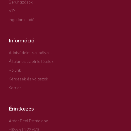
Beruházások
VIP
Ingatlan eladás
Információ
Adatvédelmi szabályzat
Általános üzleti feltételek
Rólunk
Kérdések és válaszok
Karrier
Érintkezés
Ardor Real Estate doo
+385 51 222 673