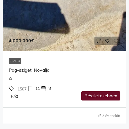
4,000,000€
ELADÓ
Pag-sziget, Novalja
11
8
1507
Részletesebben
HÁZ
3 év ezelőtt