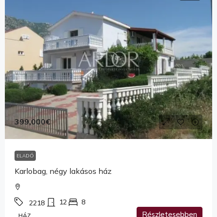
399,000€
ELADÓ
Karlobag, négy lakásos ház
12
8
2218
Részletesebben
HÁZ