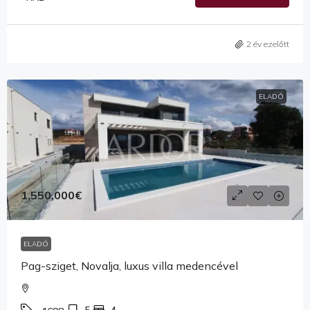
2 év ezelőtt
ELADÓ
1,550,000€
ELADÓ
Pag-sziget, Novalja, luxus villa medencével