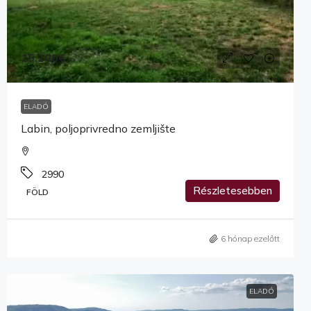
15,200€
ELADÓ
Labin, poljoprivredno zemljište
2990
Részletesebben
FÖLD
6 hónap ezelőtt
ELADÓ