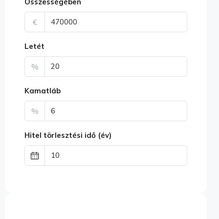
Összességében
€
Letét
%
Kamatláb
%
Hitel törlesztési idő (év)