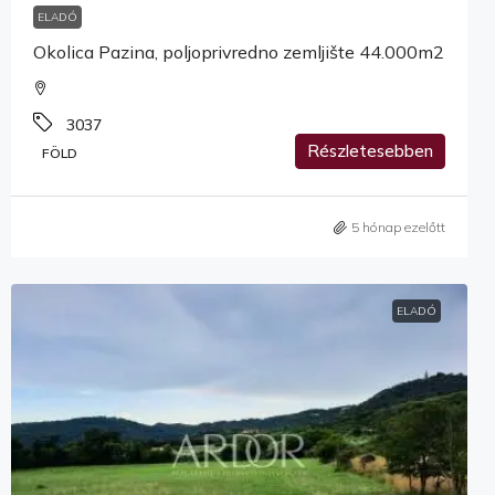
ELADÓ
Okolica Pazina, poljoprivredno zemljište 44.000m2
3037
Részletesebben
FÖLD
5 hónap ezelőtt
ELADÓ