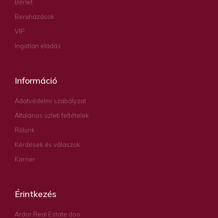
Bérlet
Beruházások
VIP
Ingatlan eladás
Információ
Adatvédelmi szabályzat
Általános üzleti feltételek
Rólunk
Kérdések és válaszok
Karrier
Érintkezés
Ardor Real Estate doo