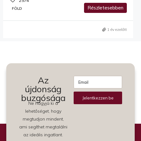
2574
Részletesebben
FÖLD
1 év ezelőtt
Az
újdonság
buzgósága
Jelentkezzen be
Ne hagyja ki a
Alternative:
lehetőséget, hogy
megtudjon mindent,
ami segíthet megtalálni
az ideális ingatlant.