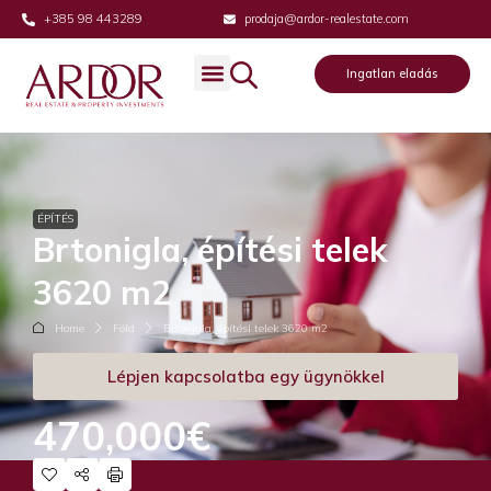
+385 98 443289
prodaja@ardor-realestate.com
Ingatlan eladás
ÉPÍTÉS
Brtonigla, építési telek
3620 m2
Home
Föld
Brtonigla, építési telek 3620 m2
Lépjen kapcsolatba egy ügynökkel
470,000€