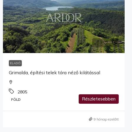
85,000€
ELADÓ
Grimalda, építési telek tóra néző kilátással
2805
Részletesebben
FÖLD
9 hónap ezelőtt