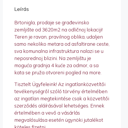
Leírás
Brtonigla, prodaje se građevinsko
zemljište od 3620m2 na odličnoj lokaciji!
Teren je ravan, pravilnog oblika, udaljen
samo nekoliko metara od asfaltirane ceste,
sva komunalna infrastruktura nalazi se u
neposrednoj blizini. Na zemljištu je
moguća gradnja 4 kuće za odmor, a sa
kata se pruža otvoreni pogled na more.
Tisztelt Ügyfeleink! Az ingatlanközvetítői
tevékenységről szóló törvény értelmében
az ingatlan megtekintése csak a közvetítői
szerződés aláírásával lehetséges. Ennek
értelmében a vevő a vásárlás
megvalósulása esetén ügynöki jutalékot
köteles fizetni.