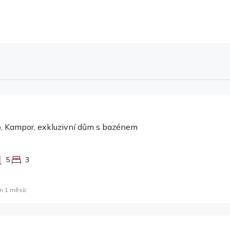
, Kampor, exkluzivní dům s bazénem
5
3
m 1 měsíc