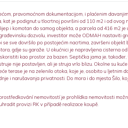
ećom, pravomoćnom dokumentacijom, i plaćenim davanjima
 kat je podignut u tlocrtnoj površini od 110 m2 i od ovog n
je lijep i komotan do samog objekta, a parcela od 416 m2 je
rađevinsku dozvolu, investitor može ODMAH nastaviti gradn
 bi se sve dovršilo po postojećim nacrtima, završeni obje
ora, gdje su garaže. U okućnici je napravljena cisterna od
koristiti kao prostor za bazen. Septička jama je, također, 
struje nije postavljen, ali je struja vrlo blizu. Okolne su ku
će terase je na zelenilo otoka, koje je, osobito u ljetnim d
je i narušavanja privatnosti. Do mora i do mjesta Šilo, koje
zprostředkování nemovitostí je prohlídka nemovitosti mo
uhradit provizi RK v případě realizace koupě.