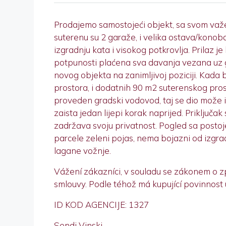
Prodajemo samostojeći objekt, sa svom važ
suterenu su 2 garaže, i velika ostava/konoba,
izgradnju kata i visokog potkrovlja. Prilaz 
potpunosti plaćena sva davanja vezana uz g
novog objekta na zanimljivoj poziciji. Kada
prostora, i dodatnih 90 m2 suterenskog prost
proveden gradski vodovod, taj se dio može is
zaista jedan lijepi korak naprijed. Priključak 
zadržava svoju privatnost. Pogled sa postoje
parcele zeleni pojas, nema bojazni od izgradn
lagane vožnje.
Vážení zákazníci, v souladu se zákonem o 
smlouvy. Podle téhož má kupující povinnost 
ID KOD AGENCIJE: 1327
Sendi Vinski