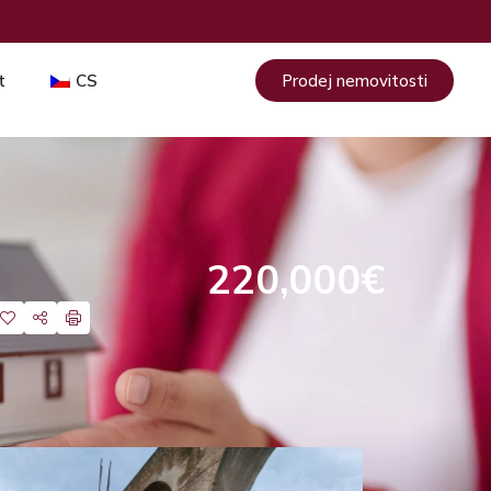
t
CS
Prodej nemovitosti
220,000€