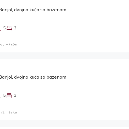
Banjol, dvojna kuća sa bazenom
5
3
m 2 měsíce
Banjol, dvojna kuća sa bazenom
5
3
m 2 měsíce