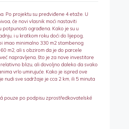
. Po projektu su predviđene 4 etaže. U
ivoa, će novi vlasnik moći nastaviti
 u potpunosti ograđena. Kako je su u
ju, i u kratkom roku doći do lijepog,
kt bi imao minimalno 330 m2 stambenog
 60 m2, ali s obzirom da je do parcele
već napravljena, što je za nove investitore
će relativno blizu, ali dovoljno daleko da svako
anima vrlo umirujuće. Kako je ispred ove
 nudi sve sadržaje je cca 2 km, ili 5 minuta
žná pouze po podpisu zprostředkovatelské