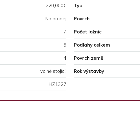
220,000€
Typ
Na prodej
Povrch
7
Počet ložnic
6
Podlahy celkem
4
Povrch země
volně stojící,
Rok výstavby
HZ1327