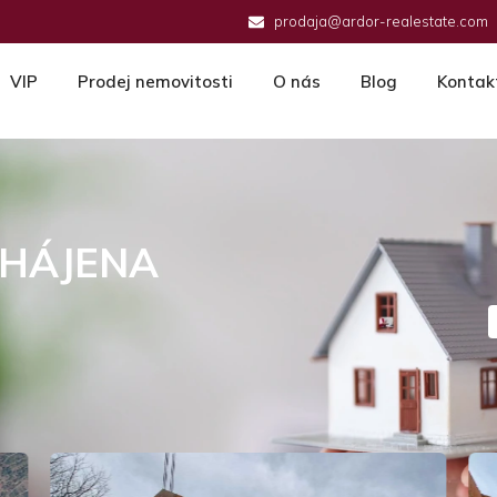
prodaja@ardor-realestate.com
VIP
Prodej nemovitosti
O nás
Blog
Kontak
AHÁJENA