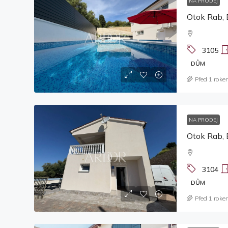
NA PRODEJ
Otok Rab, 
3105
DŮM
Před 1 roke
NA PRODEJ
Otok Rab, 
3104
DŮM
Před 1 roke