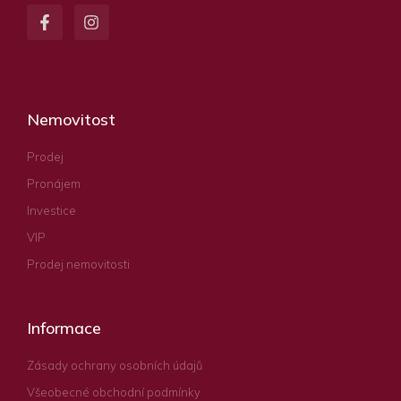
Nemovitost
Prodej
Pronájem
Investice
VIP
Prodej nemovitosti
Informace
Zásady ochrany osobních údajů
Všeobecné obchodní podmínky