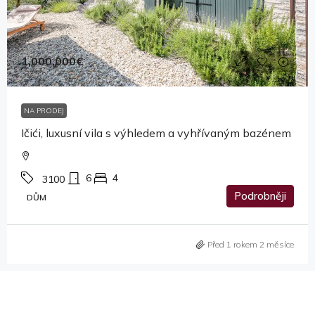
1,000,000€
NA PRODEJ
Ičići, luxusní vila s výhledem a vyhřívaným bazénem
6
4
3100
Podrobněji
DŮM
Před 1 rokem 2 měsíce