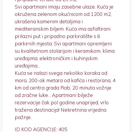
Svi apartmani imaju zasebne ulaze. Kuća je
okružena zelenom okućnicom od 1200 m2,
ukrašena kamenim detaljima i
mediteranskim biljem. Kuća ima asfaltirani
prilazni put i pripadno parkiralište s 6
parkirnih mjesta. Svi apartmani opremljeni
su kvalitetnom stolarijom i keramikom, klima
uređajima, elektroničkim i kuhinjskim
uređajima...
Kuća se nalazi svega nekoliko koraka od
mora, 200-ak metara od kafića i restorana, 4
km od centra grada Rab, 20 minuta vožnje
od zračne luke... Apartmani bilježe
rezervacije čak pol godine unaprijed, vrlo
tražena destinacija! Nekretnina vrijedna
pažnje.
ID KOD AGENCIJE: 405