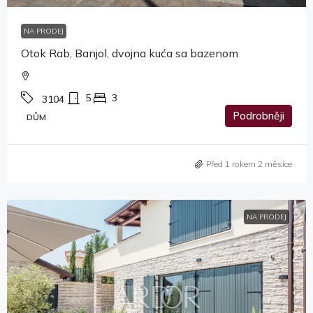
NA PRODEJ
Otok Rab, Banjol, dvojna kuća sa bazenom
5
3
3104
Podrobněji
DŮM
Před 1 rokem 2 měsíce
NA PRODEJ