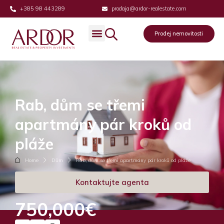
+385 98 443289
prodaja@ardor-realestate.com
Prodej nemovitosti
Rab, dům se třemi
apartmány pár kroků od
pláže
Home
Dům
Rab, dům se třemi apartmány pár kroků od pláže
Kontaktujte agenta
750,000€