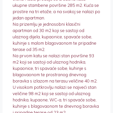
ukupne stambene površine 285 m2. Kuća se
prostire na tri etaže, a na svakoj se nalazi po
jedan apartman.
Na prizemlju je jednosobni klasični
apartman od 30 m2 koji se sastoji od
ulaznog dijela, kupaonice, spavaće sobe,
kuhinje s malom blagovaonom te pripadne
terase od 35 m2.
Na prvom katu se nalazi stan površine 93
m2 koji se sastoji od ulaznog hodnika,
kupaonice, tri spavaće sobe, kuhinje s
blagovaonom te prostranog dnevnog
boravka s izlazom na terasu veličine 40 m2.
U visokom potkrovlju nalazi se najveći stan
veličine 98 m2 koji se sastoji od ulaznog
hodnika, kupaone, WC-a, tri spavaće sobe,
kuhinje s blagovaonom te dnevnog boravka
i pripadne terase od 23 m2.