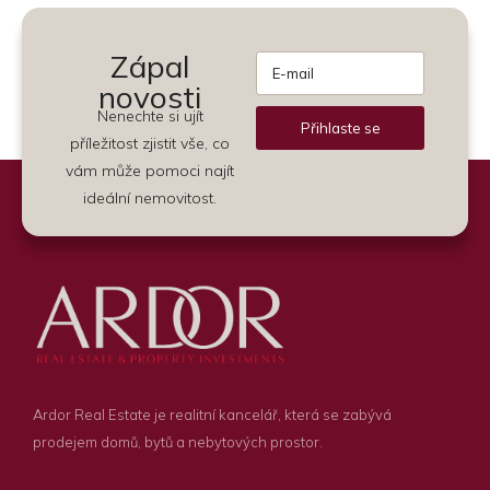
Zápal
novosti
Nenechte si ujít
Přihlaste se
příležitost zjistit vše, co
Alternative:
vám může pomoci najít
ideální nemovitost.
Ardor Real Estate je realitní kancelář, která se zabývá
prodejem domů, bytů a nebytových prostor.