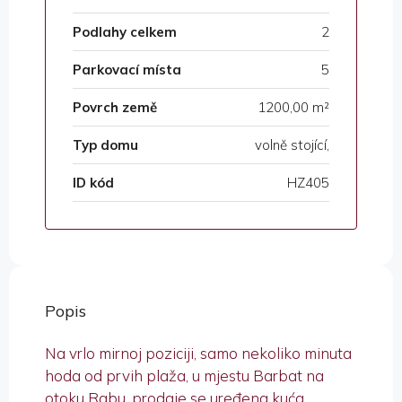
Podlahy celkem
2
Parkovací místa
5
Povrch země
1200,00 m²
Typ domu
volně stojící,
ID kód
HZ405
Popis
Na vrlo mirnoj poziciji, samo nekoliko minuta
hoda od prvih plaža, u mjestu Barbat na
otoku Rabu, prodaje se uređena kuća