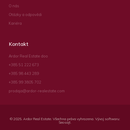
O nás
Otázky a odpovědi
Kariéra
Kontakt
Ardor Real Estate doo
+385 51 222 673
+385 98 443 289
+385 99 3805 702
prodaja@ardor-realestate.com
© 2025. Ardor Real Estate. Všechna práva vyhrazena. Vývoj softwaru:
Seosajt
.