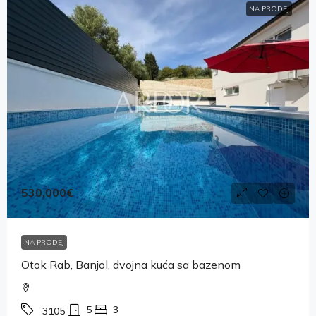
NA PRODEJ
530,000€
NA PRODEJ
Otok Rab, Banjol, dvojna kuća sa bazenom
5
3
3105