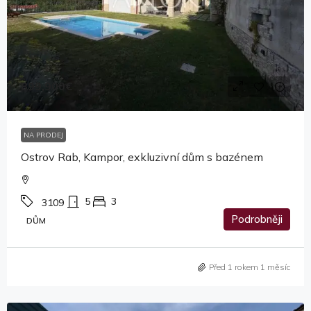
899,900€
NA PRODEJ
Ostrov Rab, Kampor, exkluzivní dům s bazénem
5
3
3109
Podrobněji
DŮM
Před 1 rokem 1 měsíc