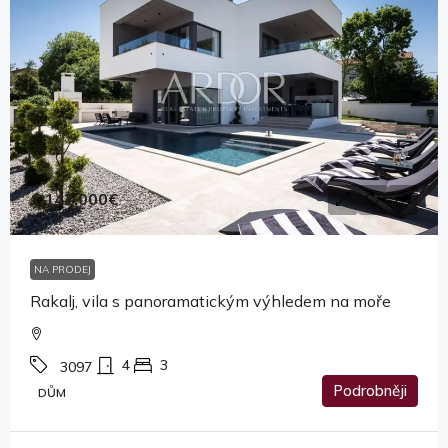
1,142,000€
NA PRODEJ
Rakalj, vila s panoramatickým výhledem na moře
4
3
3097
Podrobněji
DŮM