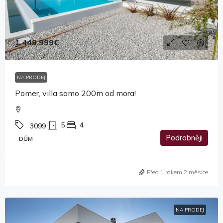
1,449,999€
NA PRODEJ
Pomer, villa samo 200m od mora!
5
4
3099
Podrobněji
DŮM
Před 1 rokem 2 měsíce
NA PRODEJ