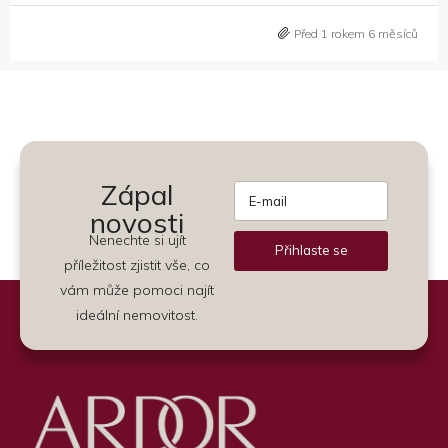
Před 1 rokem 6 měsíců
Zápal
novosti
Nenechte si ujít
Přihlaste se
příležitost zjistit vše, co
Alternative:
vám může pomoci najít
ideální nemovitost.