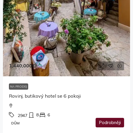
1,440,000€
NA PRODEJ
Rovinj, butikový hotel se 6 pokoji
8
6
2947
Podrobněji
DŮM