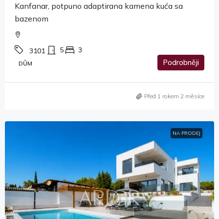
Kanfanar, potpuno adaptirana kamena kuća sa
bazenom
5
3
3101
Podrobněji
DŮM
Před 1 rokem 2 měsíce
NA PRODEJ