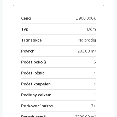
Cena
1,900,000€
Typ
Dům
Transakce
Na prodej
Povrch
203,00 m²
Počet pokojů
6
Počet ložnic
4
Počet koupelen
4
Podlahy celkem
1
Parkovací místa
7+
Povrch země
3790,00 m²