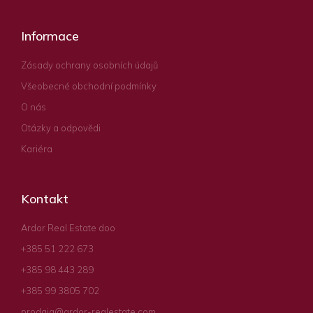
Informace
Zásady ochrany osobních údajů
Všeobecné obchodní podmínky
O nás
Otázky a odpovědi
Kariéra
Kontakt
Ardor Real Estate doo
+385 51 222 673
+385 98 443 289
+385 99 3805 702
prodaja@ardor-realestate.com