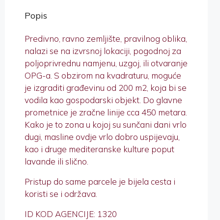
Popis
Predivno, ravno zemljište, pravilnog oblika,
nalazi se na izvrsnoj lokaciji, pogodnoj za
poljoprivrednu namjenu, uzgoj, ili otvaranje
OPG-a. S obzirom na kvadraturu, moguće
je izgraditi građevinu od 200 m2, koja bi se
vodila kao gospodarski objekt. Do glavne
prometnice je zračne linije cca 450 metara.
Kako je to zona u kojoj su sunčani dani vrlo
dugi, masline ovdje vrlo dobro uspijevaju,
kao i druge mediteranske kulture poput
lavande ili slično.
Pristup do same parcele je bijela cesta i
koristi se i održava.
ID KOD AGENCIJE: 1320