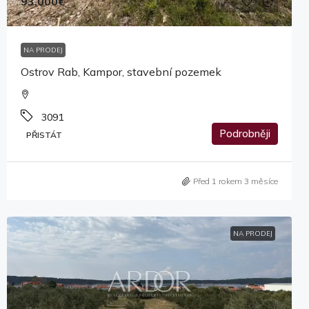
93,000€
NA PRODEJ
Ostrov Rab, Kampor, stavební pozemek
3091
Podrobněji
PŘISTÁT
Před 1 rokem 3 měsíce
NA PRODEJ