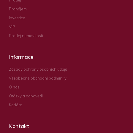
Prodej
Pronájem
Investice
VIP
Prodej nemovitosti
Informace
Zásady ochrany osobních údajů
Všeobecné obchodní podmínky
O nás
Otázky a odpovědi
Kariéra
Kontakt