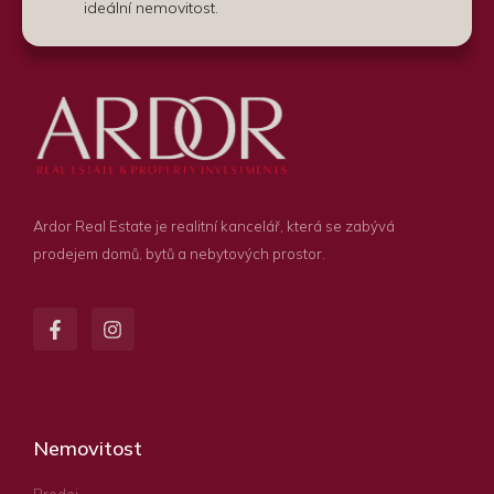
ideální nemovitost.
Ardor Real Estate je realitní kancelář, která se zabývá
prodejem domů, bytů a nebytových prostor.
Nemovitost